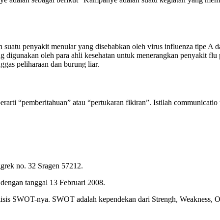
ah suatu penyakit menular yang disebabkan oleh virus influenza tipe A 
ng digunakan oleh para ahli kesehatan untuk menerangkan penyakit flu 
ggas peliharaan dan burung liar.
berarti “pemberitahuan” atau “pertukaran fikiran”. Istilah communicat
ggrek no. 32 Sragen 57212.
 dengan tanggal 13 Februari 2008.
analisis SWOT-nya. SWOT adalah kependekan dari Strengh, Weakness, Opo