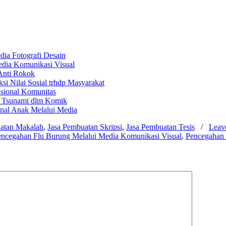
dia Fotografi Desain
dia Komunikasi Visual
Anti Rokok
si Nilai Sosial trhdp Masyarakat
sional Komunitas
a Tsunami dlm Komik
onal Anak Melalui Media
atan Makalah
,
Jasa Pembuatan Skripsi
,
Jasa Pembuatan Tesis
/
Leav
cegahan Flu Burung Melalui Media Komunikasi Visual
,
Pencegahan 