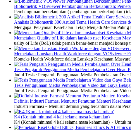
Bibliometrik VOSviewer Pembangunan Berkelanjutan: Pemetaa
Pembangunan berkelanjutan ( pembangunan berkelanjutan ) tel
Analisis Bibliometrik 300 Artikel Tema Health Care Service
Mengapa Pelayanan Kesehatan Tetap Menjadi Medan Paling Di
Memetakan Quality of Life dalam lanskap riset Kesehatan M
uality of Life (QoL) tidak pernah benar-benar menjadi konsep t
Memetakan Lanskap Health Workforce dengan VOSviewer: Fon
Konteks Health Workforce dalam Lanskap Kesehatan Masyarakat
Tesis Pengaruh Penggunaan Media Pembelajaran Over Head Pro
Judul Tesis : Pengaruh Penggunaan Media Pembelajaran Over H
Tesis Penggunaan Media Pembelajaran Video dan Gaya Belajar
Judul Tesis : Pengaruh Penggunaan Media Pembelajaran Video 
Definisi Industri Farmasi Menurut Peraturan Menteri Kesehata
Industri Farmasi ~ Menurut definisi yang tercantum dalam P
K4 (Kontak minimal 4 kali selama masa kehamilan)
K4 (Kontak minimal 4 kali selama masa kehamilan) ~ Untuk me