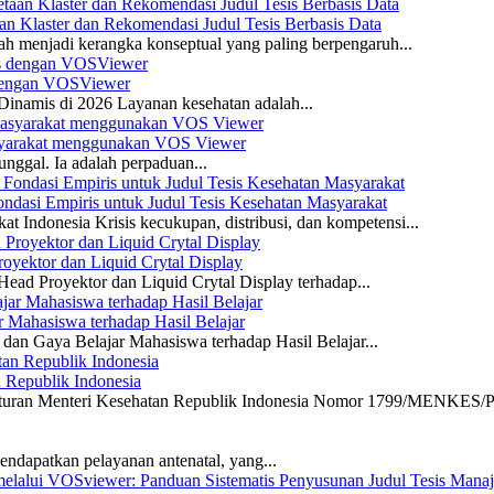
n Klaster dan Rekomendasi Judul Tesis Berbasis Data
ah menjadi kerangka konseptual yang paling berpengaruh...
s dengan VOSViewer
namis di 2026 Layanan kesehatan adalah...
asyarakat menggunakan VOS Viewer
unggal. Ia adalah perpaduan...
dasi Empiris untuk Judul Tesis Kesehatan Masyarakat
 Indonesia Krisis kecukupan, distribusi, dan kompetensi...
yektor dan Liquid Crytal Display
ead Proyektor dan Liquid Crytal Display terhadap...
 Mahasiswa terhadap Hasil Belajar
dan Gaya Belajar Mahasiswa terhadap Hasil Belajar...
n Republik Indonesia
eraturan Menteri Kesehatan Republik Indonesia Nomor 1799/MENKES/P
ndapatkan pelayanan antenatal, yang...