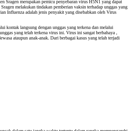
paten Sragen merupakan pemicu penyebaran virus H5N1 yang dapat
Sragen melakukan tindakan pemberian vaksin terhadap unggas yang
n Influenza adalah jenis penyakit yang disebabkan oleh Virus
lalui kontak langsung dengan unggas yang terkena dan melalui
ggas yang telah terkena virus ini. Virus ini sangat berbahaya ,
ewasa ataupun anak-anak. Dari berbagai kasus yang telah terjadi
muncak dalam satu jangka waktu tertentu dalam rangka mempengaruhi