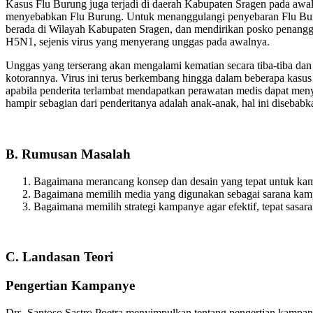
Kasus Flu Burung juga terjadi di daerah Kabupaten Sragen pada aw
menyebabkan Flu Burung. Untuk menanggulangi penyebaran Flu Buru
berada di Wilayah Kabupaten Sragen, dan mendirikan posko penanggu
H5N1, sejenis virus yang menyerang unggas pada awalnya.
Unggas yang terserang akan mengalami kematian secara tiba-tiba dan 
kotorannya. Virus ini terus berkembang hingga dalam beberapa kasus y
apabila penderita terlambat mendapatkan perawatan medis dapat menye
hampir sebagian dari penderitanya adalah anak-anak, hal ini disebab
B. Rumusan Masalah
Bagaimana merancang konsep dan desain yang tepat untuk ka
Bagaimana memilih media yang digunakan sebagai sarana kam
Bagaimana memilih strategi kampanye agar efektif, tepat sasar
C. Landasan Teori
Pengertian Kampanye
Drs. Santoso Sastro Poetra menyimpulkan tentang pengertian kampa