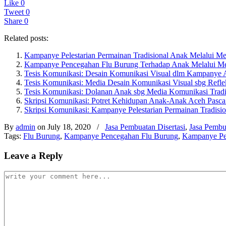
Like
0
Tweet
0
Share
0
Related posts:
Kampanye Pelestarian Permainan Tradisional Anak Melalui Me
Kampanye Pencegahan Flu Burung Terhadap Anak Melalui Me
Tesis Komunikasi: Desain Komunikasi Visual dlm Kampanye 
Tesis Komunikasi: Media Desain Komunikasi Visual sbg Reflek
Tesis Komunikasi: Dolanan Anak sbg Media Komunikasi Tradi
Skripsi Komunikasi: Potret Kehidupan Anak-Anak Aceh Pasc
Skripsi Komunikasi: Kampanye Pelestarian Permainan Tradisi
By
admin
on July 18, 2020
/
Jasa Pembuatan Disertasi
,
Jasa Pembu
Tags:
Flu Burung
,
Kampanye Pencegahan Flu Burung
,
Kampanye Pen
Leave a Reply