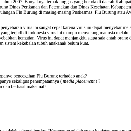
al tahun 2007. Banyaknya ternak unggas yang berada di daerah Kabu
ng Dinas Perikanan dan Peternakan dan Dinas Kesehatan Kabupaten 
langan Flu Burung di masing-masing Puskesmas. Flu Burung atau Avia
penyebaran virus ini sangat cepat karena virus ini dapat menyebar me
ang terjadi di Indonesia virus ini mampu menyerang manusia melalui un
babkan kematian. Virus ini dapat menjangkiti siapa saja entah orang d
kan sistem kekebalan tubuh anakanak belum kuat.
mpanye pencegahan Flu Burung terhadap anak?
panye sekaligus penempatannya (
media placement
) ?
an dan berhasil maksimal?
nye adalah sebagai berikut “Kampanye adalah suatu kegiatan yang me