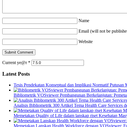
Name
Email (will not be publishe
Website
Current ye@r
*
Latest Posts
Tesis Pendekatan Konseptual dan Implikasi Normatif Putusan
Bibliometrik VOSviewer Pembangunan Berkelanjutan: Pemetaa
Analisis Bibliometrik 300 Artikel Tema Health Care Service
Memetakan Quality of Life dalam lanskap riset Kesehatan M
Memetakan Lanskap Health Workforce dengan VOSviewer: Fon