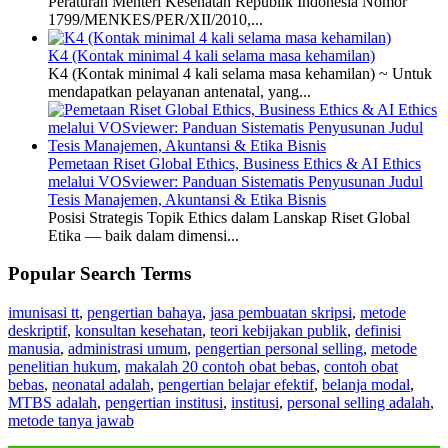
Peraturan Menteri Kesehatan Republik Indonesia Nomor
1799/MENKES/PER/XII/2010,...
K4 (Kontak minimal 4 kali selama masa kehamilan)
K4 (Kontak minimal 4 kali selama masa kehamilan) ~ Untuk
mendapatkan pelayanan antenatal, yang...
Pemetaan Riset Global Ethics, Business Ethics & AI Ethics
melalui VOSviewer: Panduan Sistematis Penyusunan Judul
Tesis Manajemen, Akuntansi & Etika Bisnis
Posisi Strategis Topik Ethics dalam Lanskap Riset Global
Etika — baik dalam dimensi...
Popular Search Terms
imunisasi tt
,
pengertian bahaya
,
jasa pembuatan skripsi
,
metode
deskriptif
,
konsultan kesehatan
,
teori kebijakan publik
,
definisi
manusia
,
administrasi umum
,
pengertian personal selling
,
metode
penelitian hukum
,
makalah 20 contoh obat bebas
,
contoh obat
bebas
,
neonatal adalah
,
pengertian belajar efektif
,
belanja modal
,
MTBS adalah
,
pengertian institusi
,
institusi
,
personal selling adalah
,
metode tanya jawab