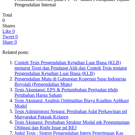
Pengendalian Internal
Total
0
Shares
Like
0
Tweet
0
Share
0
Related posts:
Contoh Tesis Pengendalian Kejadian Luar Biasa (KLB)
menurut Teori dan Pendapat Ahli dan Contoh Tesis tentang
Pengendalian Kejadian Luar Biasa (KLB)
Pengendalian Mutu di Gabungan Koperasi Susu Indonesia
Boyolali (Pengendalian Mutu)
Tesis Akuntansi: EPS & Pertumbuhan Penjualan trhdp
Perubahan Harga Saham
Tesis Akutansi: Analisis Optimalitas Biaya Kualitas Aplikasi
Model
Tesis Administrasi Negara: Perubahan Adat Perkawinan pd
Masyarakat Pakpak Kelasen
Tesis Akutansi: Perubahan Struktur Modal utk Pengumuman
Obligasi dan Right Issue pd BEJ
Judul Tesis : Sistem Pengendalian Intern Penerimaan Kas