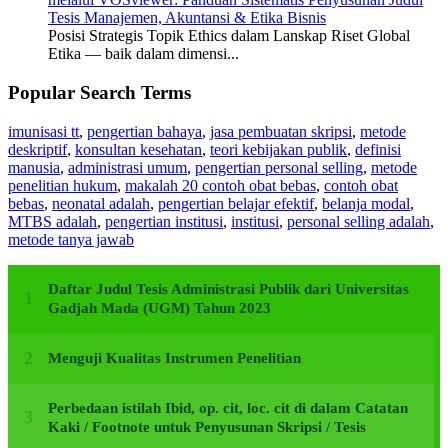
Tesis Manajemen, Akuntansi & Etika Bisnis
Posisi Strategis Topik Ethics dalam Lanskap Riset Global
Etika — baik dalam dimensi...
Popular Search Terms
imunisasi tt
,
pengertian bahaya
,
jasa pembuatan skripsi
,
metode
deskriptif
,
konsultan kesehatan
,
teori kebijakan publik
,
definisi
manusia
,
administrasi umum
,
pengertian personal selling
,
metode
penelitian hukum
,
makalah 20 contoh obat bebas
,
contoh obat
bebas
,
neonatal adalah
,
pengertian belajar efektif
,
belanja modal
,
MTBS adalah
,
pengertian institusi
,
institusi
,
personal selling adalah
,
metode tanya jawab
Daftar Judul Tesis Administrasi Publik dari Universitas
Gadjah Mada (UGM) Tahun 2023
Menguji Kualitas Instrumen Penelitian
Perbedaan istilah Ibid, op. cit, loc. cit di dalam Catatan
Kaki / Footnote untuk Penyusunan Skripsi / Tesis