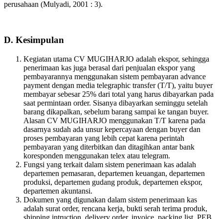
perusahaan (Mulyadi, 2001 : 3).
D. Kesimpulan
Kegiatan utama CV MUGIHARJO adalah ekspor, sehingga
penerimaan kas juga berasal dari penjualan ekspor yang
pembayarannya menggunakan sistem pembayaran advance
payment dengan media telegraphic transfer (T/T), yaitu buyer
membayar sebesar 25% dari total yang harus dibayarkan pada
saat permintaan order. Sisanya dibayarkan seminggu setelah
barang dikapalkan, sebelum barang sampai ke tangan buyer.
Alasan CV MUGIHARJO menggunakan T/T karena pada
dasarnya sudah ada unsur kepercayaan dengan buyer dan
proses pembayaran yang lebih cepat karena perintah
pembayaran yang diterbitkan dan ditagihkan antar bank
koresponden menggunakan telex atau telegram.
Fungsi yang terkait dalam sistem penerimaan kas adalah
departemen pemasaran, departemen keuangan, departemen
produksi, departemen gudang produk, departemen ekspor,
departemen akuntansi.
Dokumen yang digunakan dalam sistem penerimaan kas
adalah surat order, rencana kerja, bukti serah terima produk,
shipping intruction, delivery order, invoice, packing list, PEB,