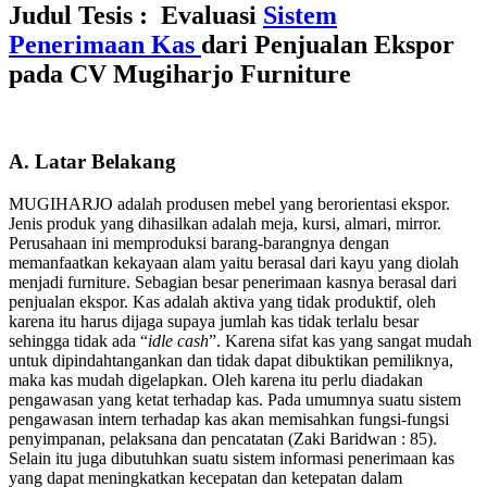
Judul Tesis : Evaluasi
Sistem
Penerimaan Kas
dari Penjualan Ekspor
pada CV Mugiharjo Furniture
A. Latar Belakang
MUGIHARJO adalah produsen mebel yang berorientasi ekspor.
Jenis produk yang dihasilkan adalah meja, kursi, almari, mirror.
Perusahaan ini memproduksi barang-barangnya dengan
memanfaatkan kekayaan alam yaitu berasal dari kayu yang diolah
menjadi furniture. Sebagian besar penerimaan kasnya berasal dari
penjualan ekspor. Kas adalah aktiva yang tidak produktif, oleh
karena itu harus dijaga supaya jumlah kas tidak terlalu besar
sehingga tidak ada “
idle cash
”. Karena sifat kas yang sangat mudah
untuk dipindahtangankan dan tidak dapat dibuktikan pemiliknya,
maka kas mudah digelapkan. Oleh karena itu perlu diadakan
pengawasan yang ketat terhadap kas. Pada umumnya suatu sistem
pengawasan intern terhadap kas akan memisahkan fungsi-fungsi
penyimpanan, pelaksana dan pencatatan (Zaki Baridwan : 85).
Selain itu juga dibutuhkan suatu sistem informasi penerimaan kas
yang dapat meningkatkan kecepatan dan ketepatan dalam