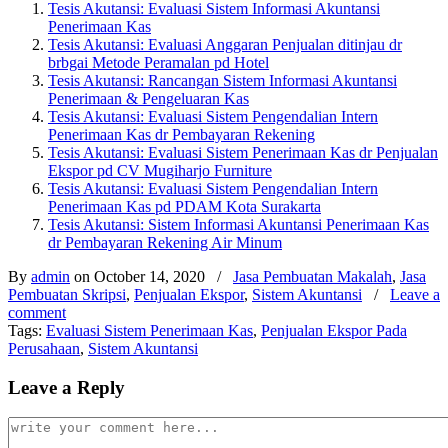
Tesis Akutansi: Evaluasi Sistem Informasi Akuntansi
Penerimaan Kas
Tesis Akutansi: Evaluasi Anggaran Penjualan ditinjau dr
brbgai Metode Peramalan pd Hotel
Tesis Akutansi: Rancangan Sistem Informasi Akuntansi
Penerimaan & Pengeluaran Kas
Tesis Akutansi: Evaluasi Sistem Pengendalian Intern
Penerimaan Kas dr Pembayaran Rekening
Tesis Akutansi: Evaluasi Sistem Penerimaan Kas dr Penjualan
Ekspor pd CV Mugiharjo Furniture
Tesis Akutansi: Evaluasi Sistem Pengendalian Intern
Penerimaan Kas pd PDAM Kota Surakarta
Tesis Akutansi: Sistem Informasi Akuntansi Penerimaan Kas
dr Pembayaran Rekening Air Minum
By
admin
on October 14, 2020
/
Jasa Pembuatan Makalah
,
Jasa
Pembuatan Skripsi
,
Penjualan Ekspor
,
Sistem Akuntansi
/
Leave a
comment
Tags:
Evaluasi Sistem Penerimaan Kas
,
Penjualan Ekspor Pada
Perusahaan
,
Sistem Akuntansi
Leave a Reply