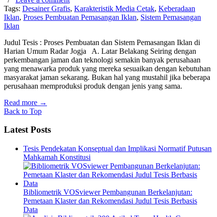
Tags:
Desainer Grafis
,
Karakteristik Media Cetak
,
Keberadaan
Iklan
,
Proses Pembuatan Pemasangan Iklan
,
Sistem Pemasangan
Iklan
Judul Tesis : Proses Pembuatan dan Sistem Pemasangan Iklan di
Harian Umum Radar Jogja A. Latar Belakang Seiring dengan
perkembangan jaman dan teknologi semakin banyak perusahaan
yang menawarka produk yang mereka sesuaikan dengan kebutuhan
masyarakat jaman sekarang. Bukan hal yang mustahil jika beberapa
perusahaan memproduksi produk dengan jenis yang sama.
Read more
→
Back to Top
Latest Posts
Tesis Pendekatan Konseptual dan Implikasi Normatif Putusan
Mahkamah Konstitusi
Bibliometrik VOSviewer Pembangunan Berkelanjutan:
Pemetaan Klaster dan Rekomendasi Judul Tesis Berbasis
Data