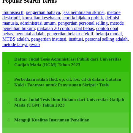
Popular Search Terms
imunisasi tt
,
pengertian bahaya
,
jasa pembuatan skripsi
,
metode
deskriptif
,
konsultan kesehatan
,
teori kebijakan publik
,
definisi
manusia
,
administrasi umum
,
pengertian personal selling
,
metode
penelitian hukum
,
makalah 20 contoh obat bebas
,
contoh obat
bebas
,
neonatal adalah
,
pengertian belajar efektif
,
belanja modal
,
MTBS adalah
,
pengertian institusi
,
institusi
,
personal selling adalah
,
metode tanya jawab
Daftar Judul Tesis Administrasi Publik dari Universitas
Gadjah Mada (UGM) Tahun 2023
Perbedaan istilah Ibid, op. cit, loc. cit di dalam Catatan
Kaki / Footnote untuk Penyusunan Skripsi / Tesis
Daftar Judul Tesis Ilmu Hukum dari Universitas Gadjah
Mada (UGM) Tahun 2023
Menguji Kualitas Instrumen Penelitian