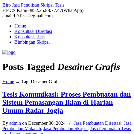
Biro Jasa Penulisan Skripsi Tesis
HP CS Kami 0852.25.88.77.47(WhatApp)
email:IDTesis@gmail.com
Home
Konsultasi Disertasi
Konsultasi Tesis
Bimbingan Skripsi
Posts Tagged
Desainer Grafis
Home
→
Tag: Desainer Grafis
Tesis Komunikasi: Proses Pembuatan dan
Sistem Pemasangan Iklan di Harian
Umum Radar Jogja
By
admin
on December 30, 2024
/
Jasa Pembuatan Disertasi
,
Jasa
Pembuatan Makalah
,
Jasa Pembuatan Skripsi
,
Jasa Pembuatan Tesis
/
Leave a comment