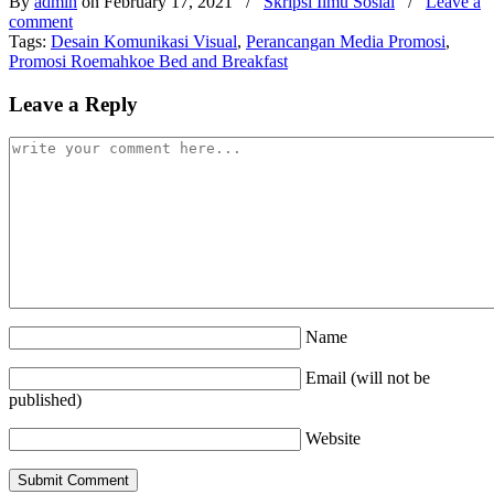
By
admin
on February 17, 2021
/
Skripsi Ilmu Sosial
/
Leave a
comment
Tags:
Desain Komunikasi Visual
,
Perancangan Media Promosi
,
Promosi Roemahkoe Bed and Breakfast
Leave a Reply
Name
Email (will not be
published)
Website