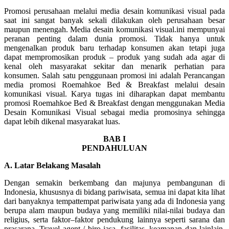
Promosi perusahaan melalui media desain komunikasi visual pada
saat ini sangat banyak sekali dilakukan oleh perusahaan besar
maupun menengah. Media desain komunikasi visual.ini mempunyai
peranan penting dalam dunia promosi. Tidak hanya untuk
mengenalkan produk baru terhadap konsumen akan tetapi juga
dapat mempromosikan produk – produk yang sudah ada agar di
kenal oleh masyarakat sekitar dan menarik perhatian para
konsumen. Salah satu penggunaan promosi ini adalah Perancangan
media promosi Roemahkoe Bed & Breakfast melalui desain
komunikasi visual. Karya tugas ini diharapkan dapat membantu
promosi Roemahkoe Bed & Breakfast dengan menggunakan Media
Desain Komunikasi Visual sebagai media promosinya sehingga
dapat lebih dikenal masyarakat luas.
BAB I
PENDAHULUAN
A. Latar Belakang Masalah
Dengan semakin berkembang dan majunya pembangunan di
Indonesia, khususnya di bidang pariwisata, semua ini dapat kita lihat
dari banyaknya tempattempat pariwisata yang ada di Indonesia yang
berupa alam maupun budaya yang memiliki nilai-nilai budaya dan
religius, serta faktor–faktor pendukung lainnya seperti sarana dan
prasarana, Travel agent / biro jasa, fasilitas, keamanan dan lainlain.