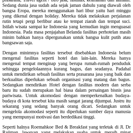
Sedang dunia jasa sudah ada sejak jaman dahulu yang diawali oleh
bangsa Eropa, mereka menggunakan hari libur yaitu hari minggu
yang dikenal dengan holiday. Mereka tidak melakukan perjalanan
rutin tetapi pergi berlibur atau ke tempat ziarah dan tempat suci.
Istilah wisata sampai ke Indonesia yang kemudian ingin menguasai
Indonesia. Pada masa penjajahan Belanda fasilitas perhotelan masih
minim bahkan hanya dipergunakan untuk bangsa kulit putih atau
bangsawan saja.
Dengan minimnya fasilitas tersebut disebabkan Indonesia belum
mengenal fasilitas seperti hotel dan lain-lain. Mereka hanya
mengenal tempat menginap yang berupa rumah-rumah penduduk
sehingga pengelolaannya kurang bagus, dan seadanya. Padahal
untuk mendirikan sebuah fasilitas serta prasarana jasa yang baik dan
berkualitas diperlukan sebuah organisasi yang matang dan bagus.
Sedangkan mendirikan Hotel dengan fasilitas modern dan serba
baru itu sudah merupakan hal biasa dalam persaingan bisnis jasa
pariwisata. Untuk akomodasi dengan memperkenalkan budaya-
budaya di kota tersebut kita masih sangat jarang dijumpai. Justru itu
sekarang yang sedang banyak orang dicari. Sedangkan untuk
mengelola akomodasi seperti itu diperlukan sumber daya manusia
yang mempunyai motivasi dan berdedikasi tinggi.
Seperti halnya Roemahkoe Bed & Breakfast yang terletak di Jl. Dr
Rajiman, laweyan yang melakukan usaha untuk meraih minat