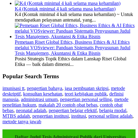
K4 (Kontak minimal 4 kali selama masa kehamilan)
K4 (Kontak minimal 4 kali selama masa kehamilan) ~ Untuk
mendapatkan pelayanan antenatal, yang...
Pemetaan Riset Global Ethics, Business Ethics & AI Ethics
melalui VOSviewer: Panduan Sistematis Penyusunan Judul
Tesis Manajemen, Akuntansi & Etika Bisnis
Posisi Strategis Topik Ethics dalam Lanskap Riset Global
Etika — baik dalam dimensi...
Popular Search Terms
imunisasi tt
,
pengertian bahaya
,
jasa pembuatan skripsi
,
metode
deskriptif
,
konsultan kesehatan
,
teori kebijakan publik
,
definisi
manusia
,
administrasi umum
,
pengertian personal selling
,
metode
penelitian hukum
,
makalah 20 contoh obat bebas
,
contoh obat
bebas
,
neonatal adalah
,
pengertian belajar efektif
,
belanja modal
,
MTBS adalah
,
pengertian institusi
,
institusi
,
personal selling adalah
,
metode tanya jawab
Daftar Judul Tesis Administrasi Publik dari Universitas