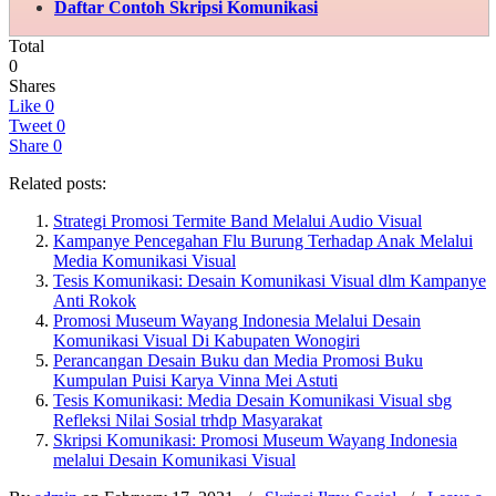
Daftar Contoh Skripsi Komunikasi
Total
0
Shares
Like
0
Tweet
0
Share
0
Related posts:
Strategi Promosi Termite Band Melalui Audio Visual
Kampanye Pencegahan Flu Burung Terhadap Anak Melalui
Media Komunikasi Visual
Tesis Komunikasi: Desain Komunikasi Visual dlm Kampanye
Anti Rokok
Promosi Museum Wayang Indonesia Melalui Desain
Komunikasi Visual Di Kabupaten Wonogiri
Perancangan Desain Buku dan Media Promosi Buku
Kumpulan Puisi Karya Vinna Mei Astuti
Tesis Komunikasi: Media Desain Komunikasi Visual sbg
Refleksi Nilai Sosial trhdp Masyarakat
Skripsi Komunikasi: Promosi Museum Wayang Indonesia
melalui Desain Komunikasi Visual