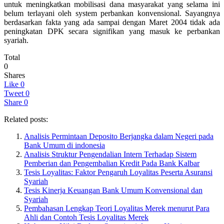
untuk meningkatkan mobilisasi dana masyarakat yang selama ini
belum terlayani oleh system perbankan konvensional. Sayangnya
berdasarkan fakta yang ada sampai dengan Maret 2004 tidak ada
peningkatan DPK secara signifikan yang masuk ke perbankan
syariah.
Total
0
Shares
Like
0
Tweet
0
Share
0
Related posts:
Analisis Permintaan Deposito Berjangka dalam Negeri pada
Bank Umum di indonesia
Analisis Struktur Pengendalian Intern Terhadap Sistem
Pemberian dan Pengembalian Kredit Pada Bank Kalbar
Tesis Loyalitas: Faktor Pengaruh Loyalitas Peserta Asuransi
Syariah
Tesis Kinerja Keuangan Bank Umum Konvensional dan
Syariah
Pembahasan Lengkap Teori Loyalitas Merek menurut Para
Ahli dan Contoh Tesis Loyalitas Merek