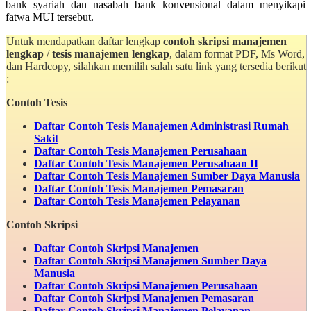
bank syariah dan nasabah bank konvensional dalam menyikapi
fatwa MUI tersebut.
Untuk mendapatkan daftar lengkap
contoh skripsi manajemen
lengkap
/
tesis manajemen lengkap
, dalam format PDF, Ms Word,
dan Hardcopy, silahkan memilih salah satu link yang tersedia berikut
:
Contoh Tesis
Daftar Contoh Tesis Manajemen Administrasi Rumah
Sakit
Daftar Contoh Tesis Manajemen Perusahaan
Daftar Contoh Tesis Manajemen Perusahaan II
Daftar Contoh Tesis Manajemen Sumber Daya Manusia
Daftar Contoh Tesis Manajemen Pemasaran
Daftar Contoh Tesis Manajemen Pelayanan
Contoh Skripsi
Daftar Contoh Skripsi Manajemen
Daftar Contoh Skripsi
Manajemen Sumber Daya
Manusia
Daftar Contoh Skripsi
Manajemen Perusahaan
Daftar Contoh Skripsi
Manajemen Pemasaran
Daftar Contoh Skripsi
Manajemen Pelayanan