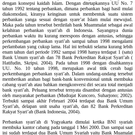
dengan konsepsi kaidah Islam. Dengan ditetapkannya UU No. 7
tahun 1992 tentang perbankan, dimana perbankan bagi hasil mulai
diakomodasi, kiranya keinginan untuk membentuk suatu sistem
perbankan yanga sesuai dengan syare’at Islam mulai mewujud.
Maka pada tahun tersebut berdirilah bank Muammalat sebagai awal
kelahiran perbankan syari’ah di Indonesia. Sayangnya dunia
perbankan waktu itu kurang merespons dengan antusias, sehingga
perkembangan perbankan syari’ah sampai tahun 1998 mengalami
perlambatan yang cukup lama. Hal ini terbukti selama kurang lebih
enam tahun dari periode 1992 sampai 1998 hanya terdapat 1 (satu)
Bank Umum syari’ah dan 78 Bank Perkreditan Rakyat Syari’ah (
Hatifudin, Skripsi. 2004). Pada tahun 1998 dengan disahkannya
UU. No. 10 tahun 1998, merupakan awal titik cerah bagi
perkembangan perbankan syari’ah. Dalam undang-undang tersebut
memberikan arahan bagi bank-bank konvensional untuk membuka
cabang syari’ah atau bahkan mengkonversi diri secara total menjadi
bank syari’ah. Peluang tersebut ternyata disambut dengan antusias
oleh masyarakat perbankan (Mudrajat Kuncoro, Suharjono; 2002).
Terbukti sampai akhir Februari 2004 terdapat dua Bank Umum
Syari’ah, delapan unit usaha syari’ah, dan 82 Bank Perkreditan
Rakyat Syari’ah (Bank Indonesia, 2004).
Perbankan syari’ah di Yogyakarta dimulai ketika BNI syariah
membuka kantor cabang pada tanggal 1 Mei 2000. Dan sampai saat
ini sudah terdapat dua Bank Umum Syariah yaitu Bank Muamalat