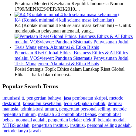
Peraturan Menteri Kesehatan Republik Indonesia Nomor
1799/MENKES/PER/XII/2010,...
K4 (Kontak minimal 4 kali selama masa kehamilan)
K4 (Kontak minimal 4 kali selama masa kehamilan) ~ Untuk
mendapatkan pelayanan antenatal, yang...
Pemetaan Riset Global Ethics, Business Ethics & AI Ethics
melalui VOSviewer: Panduan Sistematis Penyusunan Judul
Tesis Manajemen, Akuntansi & Etika Bisnis
Posisi Strategis Topik Ethics dalam Lanskap Riset Global
Etika — baik dalam dimensi...
Popular Search Terms
imunisasi tt
,
pengertian bahaya
,
jasa pembuatan skripsi
,
metode
deskriptif
,
konsultan kesehatan
,
teori kebijakan publik
,
definisi
manusia
,
administrasi umum
,
pengertian personal selling
,
metode
penelitian hukum
,
makalah 20 contoh obat bebas
,
contoh obat
bebas
,
neonatal adalah
,
pengertian belajar efektif
,
belanja modal
,
MTBS adalah
,
pengertian institusi
,
institusi
,
personal selling adalah
,
metode tanya jawab