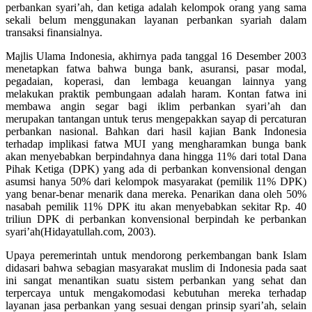
perbankan syari’ah, dan ketiga adalah kelompok orang yang sama
sekali belum menggunakan layanan perbankan syariah dalam
transaksi finansialnya.
Majlis Ulama Indonesia, akhirnya pada tanggal 16 Desember 2003
menetapkan fatwa bahwa bunga bank, asuransi, pasar modal,
pegadaian, koperasi, dan lembaga keuangan lainnya yang
melakukan praktik pembungaan adalah haram. Kontan fatwa ini
membawa angin segar bagi iklim perbankan syari’ah dan
merupakan tantangan untuk terus mengepakkan sayap di percaturan
perbankan nasional. Bahkan dari hasil kajian Bank Indonesia
terhadap implikasi fatwa MUI yang mengharamkan bunga bank
akan menyebabkan berpindahnya dana hingga 11% dari total Dana
Pihak Ketiga (DPK) yang ada di perbankan konvensional dengan
asumsi hanya 50% dari kelompok masyarakat (pemilik 11% DPK)
yang benar-benar menarik dana mereka. Penarikan dana oleh 50%
nasabah pemilik 11% DPK itu akan menyebabkan sekitar Rp. 40
triliun DPK di perbankan konvensional berpindah ke perbankan
syari’ah(Hidayatullah.com, 2003).
Upaya peremerintah untuk mendorong perkembangan bank Islam
didasari bahwa sebagian masyarakat muslim di Indonesia pada saat
ini sangat menantikan suatu sistem perbankan yang sehat dan
terpercaya untuk mengakomodasi kebutuhan mereka terhadap
layanan jasa perbankan yang sesuai dengan prinsip syari’ah, selain