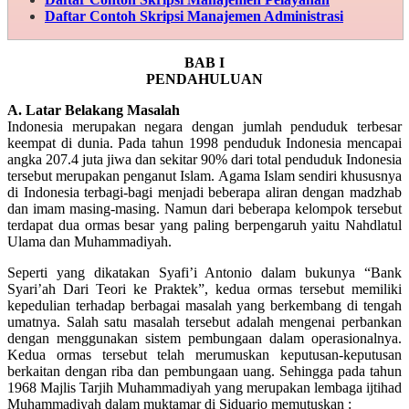
Daftar Contoh Skripsi
Manajemen Administrasi
BAB I
PENDAHULUAN
A. Latar Belakang Masalah
Indonesia merupakan negara dengan jumlah penduduk terbesar
keempat di dunia. Pada tahun 1998 penduduk Indonesia mencapai
angka 207.4 juta jiwa dan sekitar 90% dari total penduduk Indonesia
tersebut merupakan penganut Islam. Agama Islam sendiri khususnya
di Indonesia terbagi-bagi menjadi beberapa aliran dengan madzhab
dan imam masing-masing. Namun dari beberapa kelompok tersebut
terdapat dua ormas besar yang paling berpengaruh yaitu Nahdlatul
Ulama dan Muhammadiyah.
Seperti yang dikatakan Syafi’i Antonio dalam bukunya “Bank
Syari’ah Dari Teori ke Praktek”, kedua ormas tersebut memiliki
kepedulian terhadap berbagai masalah yang berkembang di tengah
umatnya. Salah satu masalah tersebut adalah mengenai perbankan
dengan menggunakan sistem pembungaan dalam operasionalnya.
Kedua ormas tersebut telah merumuskan keputusan-keputusan
berkaitan dengan riba dan pembungaan uang. Sehingga pada tahun
1968 Majlis Tarjih Muhammadiyah yang merupakan lembaga ijtihad
Muhammadiyah dalam muktamar di Siduarjo memutuskan :