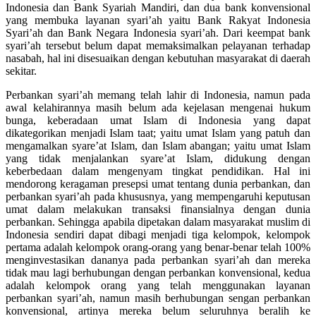
Indonesia dan Bank Syariah Mandiri, dan dua bank konvensional
yang membuka layanan syari’ah yaitu Bank Rakyat Indonesia
Syari’ah dan Bank Negara Indonesia syari’ah. Dari keempat bank
syari’ah tersebut belum dapat memaksimalkan pelayanan terhadap
nasabah, hal ini disesuaikan dengan kebutuhan masyarakat di daerah
sekitar.
Perbankan syari’ah memang telah lahir di Indonesia, namun pada
awal kelahirannya masih belum ada kejelasan mengenai hukum
bunga, keberadaan umat Islam di Indonesia yang dapat
dikategorikan menjadi Islam taat; yaitu umat Islam yang patuh dan
mengamalkan syare’at Islam, dan Islam abangan; yaitu umat Islam
yang tidak menjalankan syare’at Islam, didukung dengan
keberbedaan dalam mengenyam tingkat pendidikan. Hal ini
mendorong keragaman presepsi umat tentang dunia perbankan, dan
perbankan syari’ah pada khususnya, yang mempengaruhi keputusan
umat dalam melakukan transaksi finansialnya dengan dunia
perbankan. Sehingga apabila dipetakan dalam masyarakat muslim di
Indonesia sendiri dapat dibagi menjadi tiga kelompok, kelompok
pertama adalah kelompok orang-orang yang benar-benar telah 100%
menginvestasikan dananya pada perbankan syari’ah dan mereka
tidak mau lagi berhubungan dengan perbankan konvensional, kedua
adalah kelompok orang yang telah menggunakan layanan
perbankan syari’ah, namun masih berhubungan sengan perbankan
konvensional, artinya mereka belum seluruhnya beralih ke