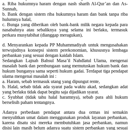
a. Riba hukumnya haram dengan nash sharih Al-Qur’an dan As-
Sunnah,
b. Bank dengan sistem riba hukumnya haram dan bank tanpa riba
hulumnya halal,
c. Bunga yang diberikan oleh bank-bank milik negara kepada para
nasabahnya atau sebaliknya yang selama ini berlaku, termasuk
perkara musytabihat (dianggap meragukan),
d. Menyarankan kepada PP Muhammadiyah untuk mengusahakan
terwujudnya konsepsi sistem perekonomian, khususnya lembaga
perbankan yang sesuai dengan kaidah Islam.
Sedangkan Lajnah Bahsul Masa’il Nahdlatul Ulama, mengenai
masalah bank dan pembungaan uang memutuskan hukum bank dan
hukum bunganya sama seperti hukum gadai. Terdapat tiga pendapat
ulama mengenai masalah ini :
a. Haram, sebab termasuk utang yang dipungut rente,
b. Halal, sebab tidak ada syarat pada waktu akad, sedangkan adat
yang berlaku tidak dapat begitu saja dijadikan syarat.
c. Syubhat (tidak tahu halal haramnya), sebab para ahli hukum
berselisih paham tentangnya.
Adanya perbedaan pendapat antara dua ormas ini semakin
menyulitkan umat dalam menggunakan produk layanan perbankan,
karena disatu sisi mereka membutuhkan jasa perbankan, namun
disisi lain masih belum adanya suatu sistem perbankan yang sesuai