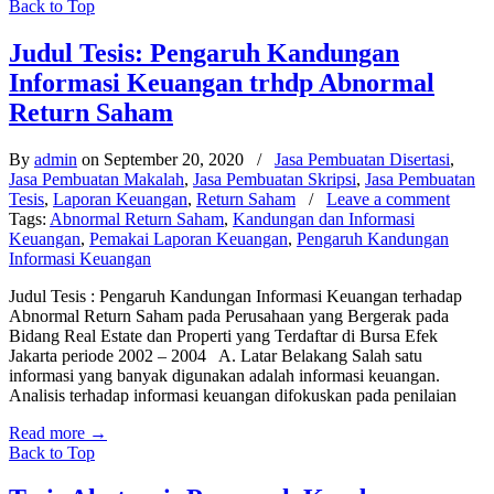
Back to Top
Judul Tesis: Pengaruh Kandungan
Informasi Keuangan trhdp Abnormal
Return Saham
By
admin
on September 20, 2020
/
Jasa Pembuatan Disertasi
,
Jasa Pembuatan Makalah
,
Jasa Pembuatan Skripsi
,
Jasa Pembuatan
Tesis
,
Laporan Keuangan
,
Return Saham
/
Leave a comment
Tags:
Abnormal Return Saham
,
Kandungan dan Informasi
Keuangan
,
Pemakai Laporan Keuangan
,
Pengaruh Kandungan
Informasi Keuangan
Judul Tesis : Pengaruh Kandungan Informasi Keuangan terhadap
Abnormal Return Saham pada Perusahaan yang Bergerak pada
Bidang Real Estate dan Properti yang Terdaftar di Bursa Efek
Jakarta periode 2002 – 2004 A. Latar Belakang Salah satu
informasi yang banyak digunakan adalah informasi keuangan.
Analisis terhadap informasi keuangan difokuskan pada penilaian
Read more
→
Back to Top