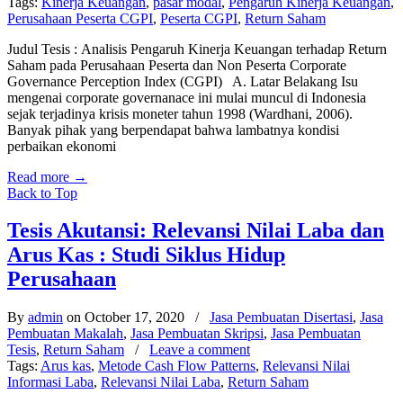
Tags:
Kinerja Keuangan
,
pasar modal
,
Pengaruh Kinerja Keuangan
,
Perusahaan Peserta CGPI
,
Peserta CGPI
,
Return Saham
Judul Tesis : Analisis Pengaruh Kinerja Keuangan terhadap Return
Saham pada Perusahaan Peserta dan Non Peserta Corporate
Governance Perception Index (CGPI) A. Latar Belakang Isu
mengenai corporate governanace ini mulai muncul di Indonesia
sejak terjadinya krisis moneter tahun 1998 (Wardhani, 2006).
Banyak pihak yang berpendapat bahwa lambatnya kondisi
perbaikan ekonomi
Read more
→
Back to Top
Tesis Akutansi: Relevansi Nilai Laba dan
Arus Kas : Studi Siklus Hidup
Perusahaan
By
admin
on October 17, 2020
/
Jasa Pembuatan Disertasi
,
Jasa
Pembuatan Makalah
,
Jasa Pembuatan Skripsi
,
Jasa Pembuatan
Tesis
,
Return Saham
/
Leave a comment
Tags:
Arus kas
,
Metode Cash Flow Patterns
,
Relevansi Nilai
Informasi Laba
,
Relevansi Nilai Laba
,
Return Saham