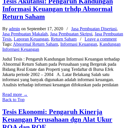
Tesis Akutansi: Pengaruh Kandungan
Informasi Keuangan trhdp Abnormal
Return Saham
By
admin
on September 17, 2020
/
Jasa Pembuatan Disertasi
,
Jasa Pembuatan Makalah
,
Jasa Pembuatan Skripsi
,
Jasa Pembuatan
Tesis
,
Laporan Keuangan
,
Return Saham
/
Leave a comment
Tags:
Abnormal Return Saham
,
Informasi Keuangan
,
Kandungan
Informasi Keuangan
Judul Tesis : Pengaruh Kandungan Informasi Keuangan terhadap
Abnormal Return Saham pada Perusahaan yang Bergerak pada
Bidang Real Estate dan Properti yang Terdaftar di Bursa Efek
Jakarta periode 2002 – 2004 A. Latar Belakang Salah satu
informasi yang banyak digunakan adalah informasi keuangan.
Analisis terhadap informasi keuangan difokuskan pada penilaian
Read more
→
Back to Top
Tesis Ekonomi: Pengaruh Kinerja
Keuangan Perusahaan dgn Alat Ukur
ROA dan ROE