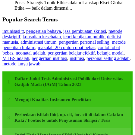
Posisi Strategis Topik Ethics dalam Lanskap Riset Global
Etika — baik dalam dimensi...
Popular Search Terms
imunisasi tt
,
pengertian bahaya
,
jasa pembuatan skripsi
,
metode
deskriptif
,
konsultan kesehatan
,
teori kebijakan publik
,
definisi
manusia
,
administrasi umum
,
pengertian personal selling
,
metode
penelitian hukum
,
makalah 20 contoh obat bebas
,
contoh obat
bebas
,
neonatal adalah
,
pengertian belajar efektif
,
belanja modal
,
MTBS adalah
,
pengertian institusi
,
institusi
,
personal selling adalah
,
metode tanya jawab
Daftar Judul Tesis Administrasi Publik dari Universitas
Gadjah Mada (UGM) Tahun 2023
Menguji Kualitas Instrumen Penelitian
Perbedaan istilah Ibid, op. cit, loc. cit di dalam Catatan
Kaki / Footnote untuk Penyusunan Skripsi / Tesis