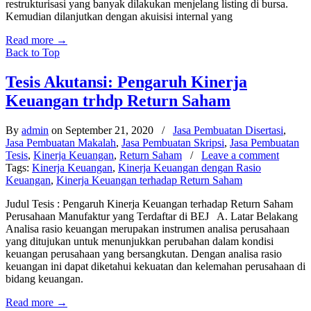
restrukturisasi yang banyak dilakukan menjelang listing di bursa.
Kemudian dilanjutkan dengan akuisisi internal yang
Read more
→
Back to Top
Tesis Akutansi: Pengaruh Kinerja
Keuangan trhdp Return Saham
By
admin
on September 21, 2020
/
Jasa Pembuatan Disertasi
,
Jasa Pembuatan Makalah
,
Jasa Pembuatan Skripsi
,
Jasa Pembuatan
Tesis
,
Kinerja Keuangan
,
Return Saham
/
Leave a comment
Tags:
Kinerja Keuangan
,
Kinerja Keuangan dengan Rasio
Keuangan
,
Kinerja Keuangan terhadap Return Saham
Judul Tesis : Pengaruh Kinerja Keuangan terhadap Return Saham
Perusahaan Manufaktur yang Terdaftar di BEJ A. Latar Belakang
Analisa rasio keuangan merupakan instrumen analisa perusahaan
yang ditujukan untuk menunjukkan perubahan dalam kondisi
keuangan perusahaan yang bersangkutan. Dengan analisa rasio
keuangan ini dapat diketahui kekuatan dan kelemahan perusahaan di
bidang keuangan.
Read more
→