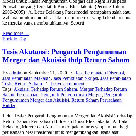
Modal untuk Kasus Pengumuman Obligasi dan Right Issue pada
Perusahaan yang Tercatat di Bursa Efek Jakarta (Periode Tahun
2000-2005) A. Latar Belakang Pasar modal merupakan salah satu
wahana untuk memobilisasi dana, dari mereka yang kelebihan dana
ke mereka yang membutuhkannya. Seperti
Read more
→
Back to Top
Tesis Akutansi: Pengaruh Pengumuman
Merger dan Akuisisi thdp Return Saham
By
admin
on September 21, 2020
/
Jasa Pembuatan Disertasi
,
Jasa Pembuatan Makalah
,
Jasa Pembuatan Skripsi
,
Jasa Pembuatan
Tesis
,
Return Saham
/
Leave a comment
Tags:
Akuisisi Terhadap Return Saham
,
Merger Terhadap Return
Saham Perusahaan
,
Pengaruh Pengumuman Merger
,
Pengaruh
Pengumuman Merger dan Akuisisi
,
Return Saham Perusahaan
Bidder
Judul Tesis : Pengaruh Pengumuman Merger dan Akuisisi Terhadap
Return Saham Perusahaan Bidder di Bursa Efek Jakarta A. Latar
Belakang Merger dan Akuisisi merupakan jurus yang ampuh bagi
perusahaan besar nasional untuk mengembangkan usaha atau