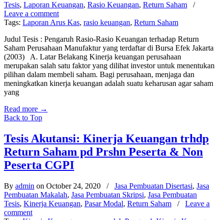
Tesis
,
Laporan Keuangan
,
Rasio Keuangan
,
Return Saham
/
Leave a comment
Tags:
Laporan Arus Kas
,
rasio keuangan
,
Return Saham
Judul Tesis : Pengaruh Rasio-Rasio Keuangan terhadap Return
Saham Perusahaan Manufaktur yang terdaftar di Bursa Efek Jakarta
(2003) A. Latar Belakang Kinerja keuangan perusahaan
merupakan salah satu faktor yang dilihat investor untuk menentukan
pilihan dalam membeli saham. Bagi perusahaan, menjaga dan
meningkatkan kinerja keuangan adalah suatu keharusan agar saham
yang
Read more
→
Back to Top
Tesis Akutansi: Kinerja Keuangan trhdp
Return Saham pd Prshn Peserta & Non
Peserta CGPI
By
admin
on October 24, 2020
/
Jasa Pembuatan Disertasi
,
Jasa
Pembuatan Makalah
,
Jasa Pembuatan Skripsi
,
Jasa Pembuatan
Tesis
,
Kinerja Keuangan
,
Pasar Modal
,
Return Saham
/
Leave a
comment