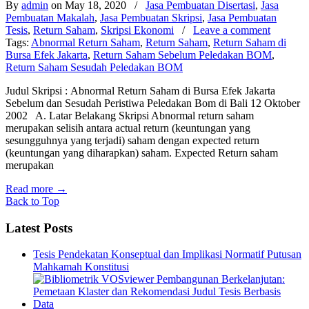
By
admin
on May 18, 2020
/
Jasa Pembuatan Disertasi
,
Jasa
Pembuatan Makalah
,
Jasa Pembuatan Skripsi
,
Jasa Pembuatan
Tesis
,
Return Saham
,
Skripsi Ekonomi
/
Leave a comment
Tags:
Abnormal Return Saham
,
Return Saham
,
Return Saham di
Bursa Efek Jakarta
,
Return Saham Sebelum Peledakan BOM
,
Return Saham Sesudah Peledakan BOM
Judul Skripsi : Abnormal Return Saham di Bursa Efek Jakarta
Sebelum dan Sesudah Peristiwa Peledakan Bom di Bali 12 Oktober
2002 A. Latar Belakang Skripsi Abnormal return saham
merupakan selisih antara actual return (keuntungan yang
sesungguhnya yang terjadi) saham dengan expected return
(keuntungan yang diharapkan) saham. Expected Return saham
merupakan
Read more
→
Back to Top
Latest Posts
Tesis Pendekatan Konseptual dan Implikasi Normatif Putusan
Mahkamah Konstitusi