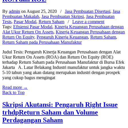
By
admin
on August 25, 2020
/
Jasa Pembuatan Disertasi
,
Jasa
Pembuatan Makalah
,
Jasa Pembuatan Skripsi
,
Jasa Pembuatan
Tesis
,
Pasar Modal
,
Return Saham
/
Leave a comment
Tags:
Efisiensi Pasar Modal
,
Kinerja Keuangan Perusahaan dengan
Alat Ukur Return On Assets
,
Kinerja Keuangan Perusahaan dengan
Return On Equity
,
Pengaruh Kinerja Keuangan
,
Return Saham
,
Return Saham pada Perusahaan Manufaktur
Judul Tesis: Pengaruh Kinerja Keuangan Perusahaan dengan Alat
Ukur Return On Assets (ROA) dan Return On Equity (ROE)
terhadap Return Saham pada Perusahaan Manufaktur di Bursa Efek
Jakarta A. Latar Belakang Industri manufaktur untuk jangka waktu
5-10 tahun yang akan datang merupakan industri dengan prospek
yang cukup bagus mengingat
Read more
→
Back to Top
Skripsi Akutansi: Pengaruh Right Issue
trhdpReturn Saham dan Volume
Perdagangan Saham