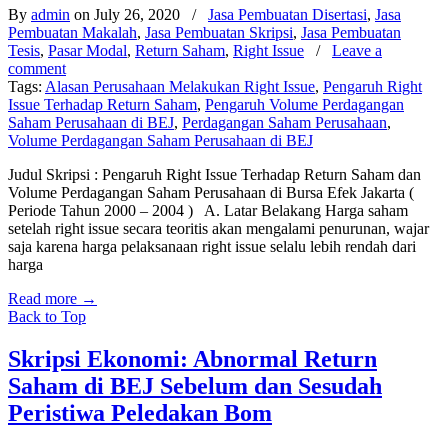
By
admin
on July 26, 2020
/
Jasa Pembuatan Disertasi
,
Jasa
Pembuatan Makalah
,
Jasa Pembuatan Skripsi
,
Jasa Pembuatan
Tesis
,
Pasar Modal
,
Return Saham
,
Right Issue
/
Leave a
comment
Tags:
Alasan Perusahaan Melakukan Right Issue
,
Pengaruh Right
Issue Terhadap Return Saham
,
Pengaruh Volume Perdagangan
Saham Perusahaan di BEJ
,
Perdagangan Saham Perusahaan
,
Volume Perdagangan Saham Perusahaan di BEJ
Judul Skripsi : Pengaruh Right Issue Terhadap Return Saham dan
Volume Perdagangan Saham Perusahaan di Bursa Efek Jakarta (
Periode Tahun 2000 – 2004 ) A. Latar Belakang Harga saham
setelah right issue secara teoritis akan mengalami penurunan, wajar
saja karena harga pelaksanaan right issue selalu lebih rendah dari
harga
Read more
→
Back to Top
Skripsi Ekonomi: Abnormal Return
Saham di BEJ Sebelum dan Sesudah
Peristiwa Peledakan Bom