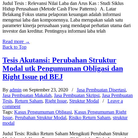
Judul Tesis : Relevansi Nilai Laba dan Arus Kas : Studi Siklus
Hidup Perusahaan (Metode Cash Flow Patterns) A. Latar
Belakang Fokus utama pelaporan keuangan adalah informasi
mengenai laba dan komponennya. Laba merupakan salah satu
parameter kinerja perusahaan yang mendapat perhatian utama dari
investor dan kreditur. Pentingnya informasi laba telah
Read more
→
Back to Top
Tesis Akutansi: Perubahan Struktur
Modal utk Pengumuman Obligasi dan
Right Issue pd BEJ
By
admin
on September 23, 2020
/
Jasa Pembuatan Disertasi
,
Jasa Pembuatan Makalah
,
Jasa Pembuatan Skripsi
,
Jasa Pembuatan
Tesis
,
Return Saham
,
Right Issue
,
Struktur Modal
/
Leave a
comment
Tags:
Kasus Pengumuman Obligasi
,
Kasus Pengumuman Right
Issue
,
Perubahan Struktur Modal
,
Risiko Return Saham
,
struktur
modal
Judul Tesis: Risiko Return Saham Mengikuti Perubahan Struktur