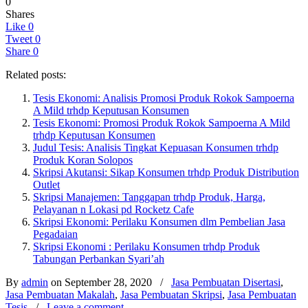
0
Shares
Like
0
Tweet
0
Share
0
Related posts:
Tesis Ekonomi: Analisis Promosi Produk Rokok Sampoerna
A Mild trhdp Keputusan Konsumen
Tesis Ekonomi: Promosi Produk Rokok Sampoerna A Mild
trhdp Keputusan Konsumen
Judul Tesis: Analisis Tingkat Kepuasan Konsumen trhdp
Produk Koran Solopos
Skripsi Akutansi: Sikap Konsumen trhdp Produk Distribution
Outlet
Skripsi Manajemen: Tanggapan trhdp Produk, Harga,
Pelayanan n Lokasi pd Rocketz Cafe
Skripsi Ekonomi: Perilaku Konsumen dlm Pembelian Jasa
Pegadaian
Skripsi Ekonomi : Perilaku Konsumen trhdp Produk
Tabungan Perbankan Syari’ah
By
admin
on September 28, 2020
/
Jasa Pembuatan Disertasi
,
Jasa Pembuatan Makalah
,
Jasa Pembuatan Skripsi
,
Jasa Pembuatan
Tesis
/
Leave a comment