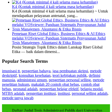
K4 (Kontak minimal 4 kali selama masa kehamilan)
K4 (Kontak minimal 4 kali selama masa kehamilan) ~ Untuk
mendapatkan pelayanan antenatal, yang...
Pemetaan Riset Global Ethics, Business Ethics & AI Ethics
melalui VOSviewer: Panduan Sistematis Penyusunan Judul
Tesis Manajemen, Akuntansi & Etika Bisnis
Posisi Strategis Topik Ethics dalam Lanskap Riset Global
Etika — baik dalam dimensi...
Popular Search Terms
imunisasi tt
,
pengertian bahaya
,
jasa pembuatan skripsi
,
metode
deskriptif
,
konsultan kesehatan
,
teori kebijakan publik
,
definisi
manusia
,
administrasi umum
,
pengertian personal selling
,
metode
penelitian hukum
,
makalah 20 contoh obat bebas
,
contoh obat
bebas
,
neonatal adalah
,
pengertian belajar efektif
,
belanja modal
,
MTBS adalah
,
pengertian institusi
,
institusi
,
personal selling adalah
,
metode tanya jawab
Daftar Judul Tesis Administrasi Publik dari Universitas