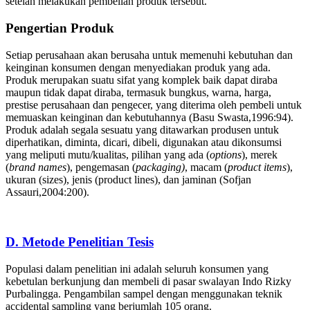
setelah melakukan pembelian produk tersebut.
Pengertian Produk
Setiap perusahaan akan berusaha untuk memenuhi kebutuhan dan
keinginan konsumen dengan menyediakan produk yang ada.
Produk merupakan suatu sifat yang komplek baik dapat diraba
maupun tidak dapat diraba, termasuk bungkus, warna, harga,
prestise perusahaan dan pengecer, yang diterima oleh pembeli untuk
memuaskan keinginan dan kebutuhannya (Basu Swasta,1996:94).
Produk adalah segala sesuatu yang ditawarkan produsen untuk
diperhatikan, diminta, dicari, dibeli, digunakan atau dikonsumsi
yang meliputi mutu/kualitas, pilihan yang ada (
options
), merek
(
brand names
), pengemasan (
packaging)
, macam (
product items
),
ukuran (sizes), jenis (product lines), dan jaminan (Sofjan
Assauri,2004:200).
D. Metode Penelitian Tesis
Populasi dalam penelitian ini adalah seluruh konsumen yang
kebetulan berkunjung dan membeli di pasar swalayan Indo Rizky
Purbalingga. Pengambilan sampel dengan menggunakan teknik
accidental sampling yang berjumlah 105 orang.