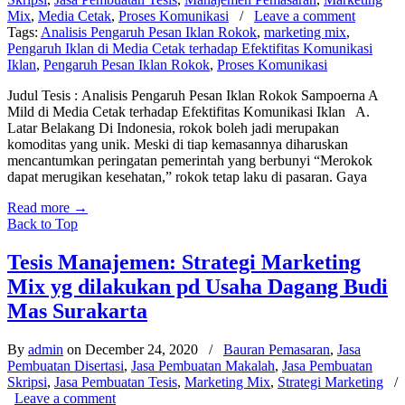
Mix
,
Media Cetak
,
Proses Komunikasi
/
Leave a comment
Tags:
Analisis Pengaruh Pesan Iklan Rokok
,
marketing mix
,
Pengaruh Iklan di Media Cetak terhadap Efektifitas Komunikasi
Iklan
,
Pengaruh Pesan Iklan Rokok
,
Proses Komunikasi
Judul Tesis : Analisis Pengaruh Pesan Iklan Rokok Sampoerna A
Mild di Media Cetak terhadap Efektifitas Komunikasi Iklan A.
Latar Belakang Di Indonesia, rokok boleh jadi merupakan
komoditas yang unik. Meski di tiap kemasannya diharuskan
mencantumkan peringatan pemerintah yang berbunyi “Merokok
dapat merugikan kesehatan,” rokok tetap laku di pasaran. Gaya
Read more
→
Back to Top
Tesis Manajemen: Strategi Marketing
Mix yg dilakukan pd Usaha Dagang Budi
Mas Surakarta
By
admin
on December 24, 2020
/
Bauran Pemasaran
,
Jasa
Pembuatan Disertasi
,
Jasa Pembuatan Makalah
,
Jasa Pembuatan
Skripsi
,
Jasa Pembuatan Tesis
,
Marketing Mix
,
Strategi Marketing
/
Leave a comment