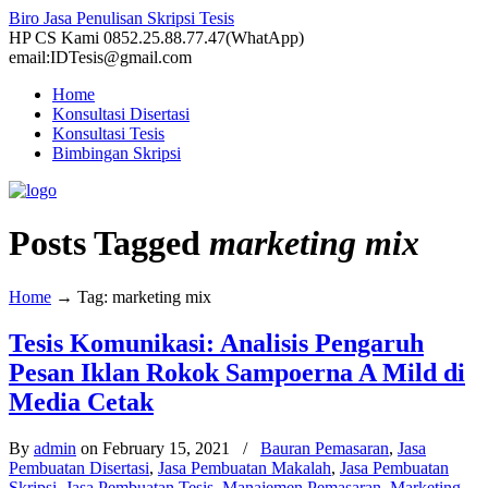
Biro Jasa Penulisan Skripsi Tesis
HP CS Kami 0852.25.88.77.47(WhatApp)
email:IDTesis@gmail.com
Home
Konsultasi Disertasi
Konsultasi Tesis
Bimbingan Skripsi
Posts Tagged
marketing mix
Home
→
Tag: marketing mix
Tesis Komunikasi: Analisis Pengaruh
Pesan Iklan Rokok Sampoerna A Mild di
Media Cetak
By
admin
on February 15, 2021
/
Bauran Pemasaran
,
Jasa
Pembuatan Disertasi
,
Jasa Pembuatan Makalah
,
Jasa Pembuatan
Skripsi
,
Jasa Pembuatan Tesis
,
Manajemen Pemasaran
,
Marketing