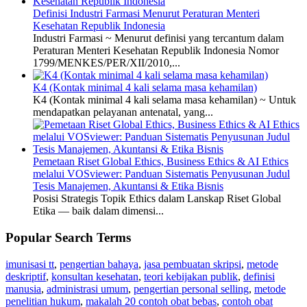
Definisi Industri Farmasi Menurut Peraturan Menteri
Kesehatan Republik Indonesia
Industri Farmasi ~ Menurut definisi yang tercantum dalam
Peraturan Menteri Kesehatan Republik Indonesia Nomor
1799/MENKES/PER/XII/2010,...
K4 (Kontak minimal 4 kali selama masa kehamilan)
K4 (Kontak minimal 4 kali selama masa kehamilan) ~ Untuk
mendapatkan pelayanan antenatal, yang...
Pemetaan Riset Global Ethics, Business Ethics & AI Ethics
melalui VOSviewer: Panduan Sistematis Penyusunan Judul
Tesis Manajemen, Akuntansi & Etika Bisnis
Posisi Strategis Topik Ethics dalam Lanskap Riset Global
Etika — baik dalam dimensi...
Popular Search Terms
imunisasi tt
,
pengertian bahaya
,
jasa pembuatan skripsi
,
metode
deskriptif
,
konsultan kesehatan
,
teori kebijakan publik
,
definisi
manusia
,
administrasi umum
,
pengertian personal selling
,
metode
penelitian hukum
,
makalah 20 contoh obat bebas
,
contoh obat