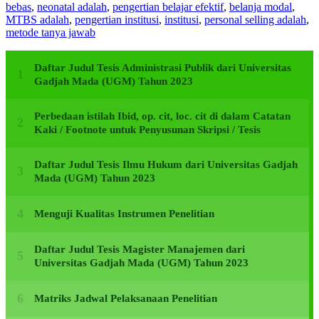
bebas
,
neonatal adalah
,
pengertian belajar efektif
,
belanja modal
,
MTBS adalah
,
pengertian institusi
,
institusi
,
personal selling adalah
,
metode tanya jawab
Daftar Judul Tesis Administrasi Publik dari Universitas
Gadjah Mada (UGM) Tahun 2023
Perbedaan istilah Ibid, op. cit, loc. cit di dalam Catatan
Kaki / Footnote untuk Penyusunan Skripsi / Tesis
Daftar Judul Tesis Ilmu Hukum dari Universitas Gadjah
Mada (UGM) Tahun 2023
Menguji Kualitas Instrumen Penelitian
Daftar Judul Tesis Magister Manajemen dari
Universitas Gadjah Mada (UGM) Tahun 2023
Matriks Jadwal Pelaksanaan Penelitian