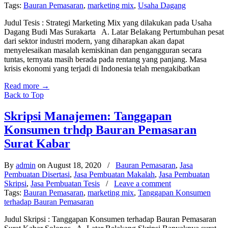
Tags:
Bauran Pemasaran
,
marketing mix
,
Usaha Dagang
Judul Tesis : Strategi Marketing Mix yang dilakukan pada Usaha
Dagang Budi Mas Surakarta A. Latar Belakang Pertumbuhan pesat
dari sektor industri modern, yang diharapkan akan dapat
menyelesaikan masalah kemiskinan dan pengangguran secara
tuntas, ternyata masih berada pada rentang yang panjang. Masa
krisis ekonomi yang terjadi di Indonesia telah mengakibatkan
Read more
→
Back to Top
Skripsi Manajemen: Tanggapan
Konsumen trhdp Bauran Pemasaran
Surat Kabar
By
admin
on August 18, 2020
/
Bauran Pemasaran
,
Jasa
Pembuatan Disertasi
,
Jasa Pembuatan Makalah
,
Jasa Pembuatan
Skripsi
,
Jasa Pembuatan Tesis
/
Leave a comment
Tags:
Bauran Pemasaran
,
marketing mix
,
Tanggapan Konsumen
terhadap Bauran Pemasaran
Judul Skripsi : Tanggapan Konsumen terhadap Bauran Pemasaran