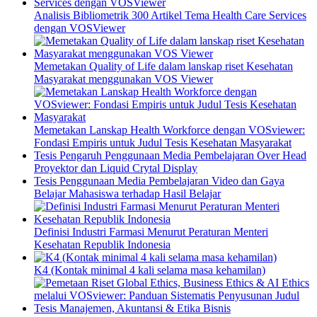
Analisis Bibliometrik 300 Artikel Tema Health Care Services
dengan VOSViewer
Memetakan Quality of Life dalam lanskap riset Kesehatan
Masyarakat menggunakan VOS Viewer
Memetakan Lanskap Health Workforce dengan VOSviewer:
Fondasi Empiris untuk Judul Tesis Kesehatan Masyarakat
Tesis Pengaruh Penggunaan Media Pembelajaran Over Head
Proyektor dan Liquid Crytal Display
Tesis Penggunaan Media Pembelajaran Video dan Gaya
Belajar Mahasiswa terhadap Hasil Belajar
Definisi Industri Farmasi Menurut Peraturan Menteri
Kesehatan Republik Indonesia
K4 (Kontak minimal 4 kali selama masa kehamilan)