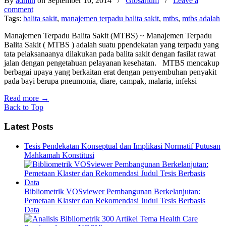
By
admin
on September 10, 2014
/
Glosarium
/
Leave a
comment
Tags:
balita sakit
,
manajemen terpadu balita sakit
,
mtbs
,
mtbs adalah
Manajemen Terpadu Balita Sakit (MTBS) ~ Manajemen Terpadu
Balita Sakit ( MTBS ) adalah suatu ppendekatan yang terpadu yang
tata pelaksanaanya dilakukan pada balita sakit dengan fasilat rawat
jalan dengan pengetahuan pelayanan kesehatan. MTBS mencakup
berbagai upaya yang berkaitan erat dengan penyembuhan penyakit
pada bayi berupa pneumonia, diare, campak, malaria, infeksi
Read more
→
Back to Top
Latest Posts
Tesis Pendekatan Konseptual dan Implikasi Normatif Putusan
Mahkamah Konstitusi
Bibliometrik VOSviewer Pembangunan Berkelanjutan:
Pemetaan Klaster dan Rekomendasi Judul Tesis Berbasis
Data