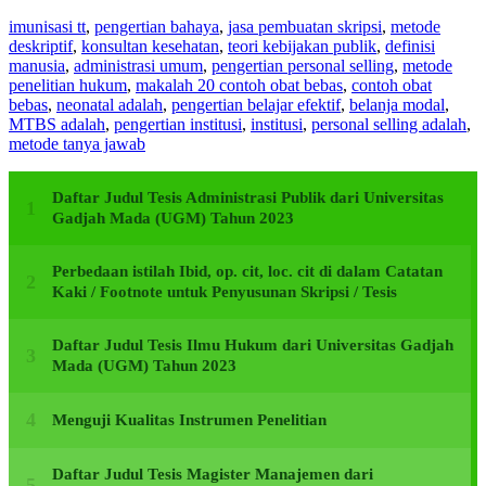
imunisasi tt
,
pengertian bahaya
,
jasa pembuatan skripsi
,
metode
deskriptif
,
konsultan kesehatan
,
teori kebijakan publik
,
definisi
manusia
,
administrasi umum
,
pengertian personal selling
,
metode
penelitian hukum
,
makalah 20 contoh obat bebas
,
contoh obat
bebas
,
neonatal adalah
,
pengertian belajar efektif
,
belanja modal
,
MTBS adalah
,
pengertian institusi
,
institusi
,
personal selling adalah
,
metode tanya jawab
Daftar Judul Tesis Administrasi Publik dari Universitas
Gadjah Mada (UGM) Tahun 2023
Perbedaan istilah Ibid, op. cit, loc. cit di dalam Catatan
Kaki / Footnote untuk Penyusunan Skripsi / Tesis
Daftar Judul Tesis Ilmu Hukum dari Universitas Gadjah
Mada (UGM) Tahun 2023
Menguji Kualitas Instrumen Penelitian
Daftar Judul Tesis Magister Manajemen dari