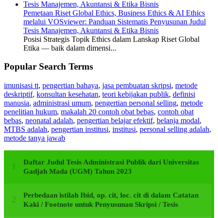
Pemetaan Riset Global Ethics, Business Ethics & AI Ethics
melalui VOSviewer: Panduan Sistematis Penyusunan Judul
Tesis Manajemen, Akuntansi & Etika Bisnis
Posisi Strategis Topik Ethics dalam Lanskap Riset Global
Etika — baik dalam dimensi...
Popular Search Terms
imunisasi tt
,
pengertian bahaya
,
jasa pembuatan skripsi
,
metode
deskriptif
,
konsultan kesehatan
,
teori kebijakan publik
,
definisi
manusia
,
administrasi umum
,
pengertian personal selling
,
metode
penelitian hukum
,
makalah 20 contoh obat bebas
,
contoh obat
bebas
,
neonatal adalah
,
pengertian belajar efektif
,
belanja modal
,
MTBS adalah
,
pengertian institusi
,
institusi
,
personal selling adalah
,
metode tanya jawab
Daftar Judul Tesis Administrasi Publik dari Universitas
Gadjah Mada (UGM) Tahun 2023
Perbedaan istilah Ibid, op. cit, loc. cit di dalam Catatan
Kaki / Footnote untuk Penyusunan Skripsi / Tesis