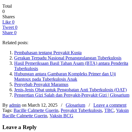
Total
0
Shares
Like
0
Tweet
0
Share
0
Related posts:
Pembahasan tentang Penyakit Kusta
Gerakan Terpadu Nasional Penanggulangan Tuberkulosis
Hasil Pemeriksaan Basil Tahan Asam (BTA) antara Penderita
Tuberkulosis
Hubungan antara Gambaran Kompleks Primer dan Uji
Mantoux pada Tuberkulosis Anak
Penyebab Penyakit Maramus
Jenis-Jenis Obat untuk Pengobatan Anti Tuberkulosis (OAT)
Pengertian Gizi Salah dan Penyakit-Penyakit Gizi | Glosarium
By
admin
on March 12, 2025
/
Glosarium
/
Leave a comment
Tags:
Bacille Calmette Guerin
,
Penyakit Tuberkulosis
,
TBC
,
Vaksin
Bacille Calmette Guerin
,
Vaksin BCG
Leave a Reply