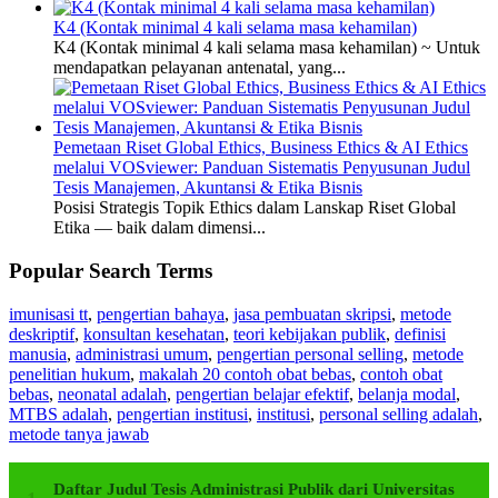
K4 (Kontak minimal 4 kali selama masa kehamilan)
K4 (Kontak minimal 4 kali selama masa kehamilan) ~ Untuk
mendapatkan pelayanan antenatal, yang...
Pemetaan Riset Global Ethics, Business Ethics & AI Ethics
melalui VOSviewer: Panduan Sistematis Penyusunan Judul
Tesis Manajemen, Akuntansi & Etika Bisnis
Posisi Strategis Topik Ethics dalam Lanskap Riset Global
Etika — baik dalam dimensi...
Popular Search Terms
imunisasi tt
,
pengertian bahaya
,
jasa pembuatan skripsi
,
metode
deskriptif
,
konsultan kesehatan
,
teori kebijakan publik
,
definisi
manusia
,
administrasi umum
,
pengertian personal selling
,
metode
penelitian hukum
,
makalah 20 contoh obat bebas
,
contoh obat
bebas
,
neonatal adalah
,
pengertian belajar efektif
,
belanja modal
,
MTBS adalah
,
pengertian institusi
,
institusi
,
personal selling adalah
,
metode tanya jawab
Daftar Judul Tesis Administrasi Publik dari Universitas