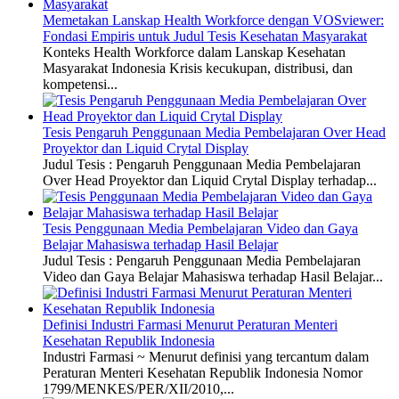
Memetakan Lanskap Health Workforce dengan VOSviewer:
Fondasi Empiris untuk Judul Tesis Kesehatan Masyarakat
Konteks Health Workforce dalam Lanskap Kesehatan
Masyarakat Indonesia Krisis kecukupan, distribusi, dan
kompetensi...
Tesis Pengaruh Penggunaan Media Pembelajaran Over Head
Proyektor dan Liquid Crytal Display
Judul Tesis : Pengaruh Penggunaan Media Pembelajaran
Over Head Proyektor dan Liquid Crytal Display terhadap...
Tesis Penggunaan Media Pembelajaran Video dan Gaya
Belajar Mahasiswa terhadap Hasil Belajar
Judul Tesis : Pengaruh Penggunaan Media Pembelajaran
Video dan Gaya Belajar Mahasiswa terhadap Hasil Belajar...
Definisi Industri Farmasi Menurut Peraturan Menteri
Kesehatan Republik Indonesia
Industri Farmasi ~ Menurut definisi yang tercantum dalam
Peraturan Menteri Kesehatan Republik Indonesia Nomor
1799/MENKES/PER/XII/2010,...