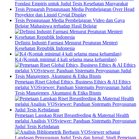
Fondasi Empiris untuk Judul Tesis Kesehatan Masyarakat
Tesis Pengaruh Penggunaan Media Pembelajaran Over Head
Proyektor dan Liquid Crytal Display
Tesis Penggunaan Media Pembelajaran Video dan Gaya
Belajar Mahasiswa terhadap Hasil Belajar
Definisi Industri Farmasi Menurut Peraturan Menteri
Kesehatan Republik Indonesia
K4 (Kontak minimal 4 kali selama masa kehamilan)
Pemetaan Riset Global Ethics, Business Ethics & AI Ethics
melalui VOSviewer: Panduan Sistematis Penyusunan Judul
Tesis Manajemen, Akuntansi & Etika Bisnis
Pemetaan Lanskap Riset Breastfeeding & Maternal Health
melalui Analisis VOSviewer: Panduan Sistematis Penyusunan
Judul Tesis Kebidanan