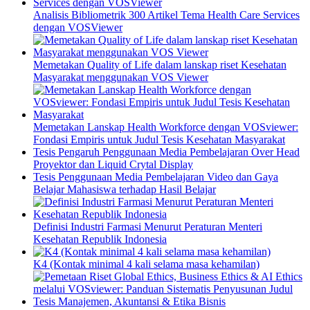
Analisis Bibliometrik 300 Artikel Tema Health Care Services
dengan VOSViewer
Memetakan Quality of Life dalam lanskap riset Kesehatan
Masyarakat menggunakan VOS Viewer
Memetakan Lanskap Health Workforce dengan VOSviewer:
Fondasi Empiris untuk Judul Tesis Kesehatan Masyarakat
Tesis Pengaruh Penggunaan Media Pembelajaran Over Head
Proyektor dan Liquid Crytal Display
Tesis Penggunaan Media Pembelajaran Video dan Gaya
Belajar Mahasiswa terhadap Hasil Belajar
Definisi Industri Farmasi Menurut Peraturan Menteri
Kesehatan Republik Indonesia
K4 (Kontak minimal 4 kali selama masa kehamilan)