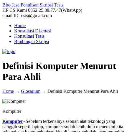
Biro Jasa Penulisan Skripsi Tesis
HP CS Kami 0852.25.88.77.47(WhatApp)
email:IDTesis@gmail.com
Home
Konsultasi Disertasi
Konsultasi Tesis
Bimbingan Skripsi
Definisi Komputer Menurut
Para Ahli
Home
→
Glosarium
→
Definisi Komputer Menurut Para Ahli
Komputer
Komputer
~Sebelum terkenalnya sebuah alat teknologi yang
canggih seperti laptop, komputer sudah lebih dulu menemani kita
sebagai alat bantu pekerjaan kita di kantor, sekolah, atau mungkin