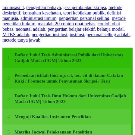
imunisasi tt
,
pengertian bahaya
,
jasa pembuatan skripsi
,
metode
deskriptif
,
konsultan kesehatan
,
teori kebijakan publik
,
definisi
manusia
,
administrasi umum
,
pengertian personal selling
,
metode
penelitian hukum
,
makalah 20 contoh obat bebas
,
contoh obat
bebas
,
neonatal adalah
,
pengertian belajar efektif
,
belanja modal
,
MTBS adalah
,
pengertian institusi
,
institusi
,
personal selling adalah
,
metode tanya jawab
Daftar Judul Tesis Administrasi Publik dari Universitas
Gadjah Mada (UGM) Tahun 2023
Perbedaan istilah Ibid, op. cit, loc. cit di dalam Catatan
Kaki / Footnote untuk Penyusunan Skripsi / Tesis
Daftar Judul Tesis Ilmu Hukum dari Universitas Gadjah
Mada (UGM) Tahun 2023
Menguji Kualitas Instrumen Penelitian
Matriks Jadwal Pelaksanaan Penelitian