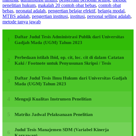
penelitian hukum
,
makalah 20 contoh obat bebas
,
contoh obat
bebas
,
neonatal adalah
,
pengertian belajar efektif
,
belanja modal
,
MTBS adalah
,
pengertian institusi
,
institusi
,
personal selling adalah
,
metode tanya jawab
Daftar Judul Tesis Administrasi Publik dari Universitas
Gadjah Mada (UGM) Tahun 2023
Perbedaan istilah Ibid, op. cit, loc. cit di dalam Catatan
Kaki / Footnote untuk Penyusunan Skripsi / Tesis
Daftar Judul Tesis Ilmu Hukum dari Universitas Gadjah
Mada (UGM) Tahun 2023
Menguji Kualitas Instrumen Penelitian
Matriks Jadwal Pelaksanaan Penelitian
Judul Tesis Manajemen SDM (Variabel Kinerja
Karyawan)