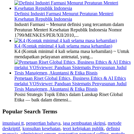
Definisi Industri Farmasi Menurut Peraturan Menteri
Kesehatan Republik Indonesia
Industri Farmasi ~ Menurut definisi yang tercantum dalam
Peraturan Menteri Kesehatan Republik Indonesia Nomor
1799/MENKES/PER/XII/2010,...
K4 (Kontak minimal 4 kali selama masa kehamilan)
K4 (Kontak minimal 4 kali selama masa kehamilan) ~ Untuk
mendapatkan pelayanan antenatal, yang...
Pemetaan Riset Global Ethics, Business Ethics & AI Ethics
melalui VOSviewer: Panduan Sistematis Penyusunan Judul
Tesis Manajemen, Akuntansi & Etika Bisnis
Posisi Strategis Topik Ethics dalam Lanskap Riset Global
Etika — baik dalam dimensi...
Popular Search Terms
imunisasi tt
,
pengertian bahaya
,
jasa pembuatan skripsi
,
metode
deskriptif
,
konsultan kesehatan
,
teori kebijakan publik
,
definisi
manusia
,
administrasi umum
,
pengertian personal selling
,
metode