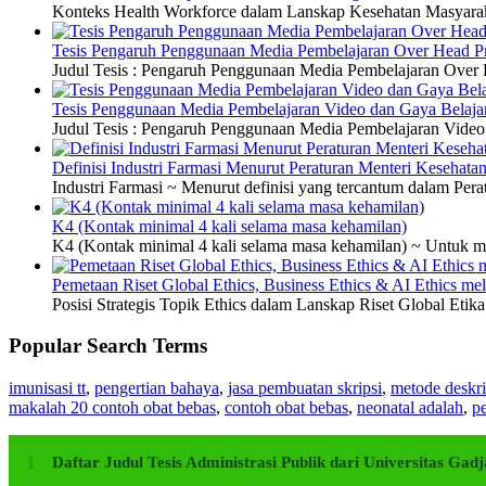
Konteks Health Workforce dalam Lanskap Kesehatan Masyarakat
Tesis Pengaruh Penggunaan Media Pembelajaran Over Head Pro
Judul Tesis : Pengaruh Penggunaan Media Pembelajaran Over H
Tesis Penggunaan Media Pembelajaran Video dan Gaya Belajar
Judul Tesis : Pengaruh Penggunaan Media Pembelajaran Video 
Definisi Industri Farmasi Menurut Peraturan Menteri Kesehata
Industri Farmasi ~ Menurut definisi yang tercantum dalam P
K4 (Kontak minimal 4 kali selama masa kehamilan)
K4 (Kontak minimal 4 kali selama masa kehamilan) ~ Untuk me
Pemetaan Riset Global Ethics, Business Ethics & AI Ethics m
Posisi Strategis Topik Ethics dalam Lanskap Riset Global Etik
Popular Search Terms
imunisasi tt
,
pengertian bahaya
,
jasa pembuatan skripsi
,
metode deskri
makalah 20 contoh obat bebas
,
contoh obat bebas
,
neonatal adalah
,
pe
Daftar Judul Tesis Administrasi Publik dari Universitas G