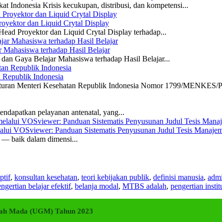
 Indonesia Krisis kecukupan, distribusi, dan kompetensi...
yektor dan Liquid Crytal Display
ead Proyektor dan Liquid Crytal Display terhadap...
 Mahasiswa terhadap Hasil Belajar
dan Gaya Belajar Mahasiswa terhadap Hasil Belajar...
n Republik Indonesia
eraturan Menteri Kesehatan Republik Indonesia Nomor 1799/MENKES/P
ndapatkan pelayanan antenatal, yang...
elalui VOSviewer: Panduan Sistematis Penyusunan Judul Tesis Manajem
a — baik dalam dimensi...
ptif
,
konsultan kesehatan
,
teori kebijakan publik
,
definisi manusia
,
admi
ngertian belajar efektif
,
belanja modal
,
MTBS adalah
,
pengertian instit
adjah Mada (UGM) Tahun 2023