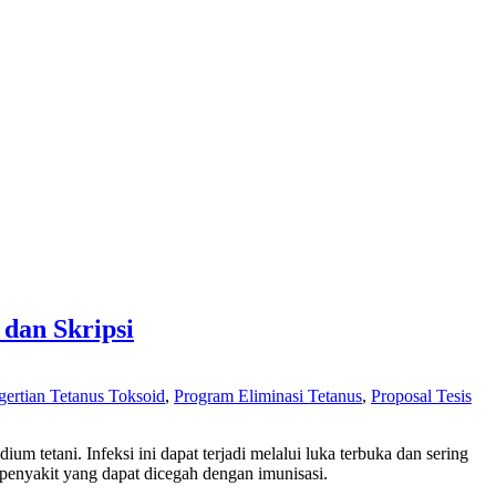
 dan Skripsi
gertian Tetanus Toksoid
,
Program Eliminasi Tetanus
,
Proposal Tesis
m tetani. Infeksi ini dapat terjadi melalui luka terbuka dan sering
penyakit yang dapat dicegah dengan imunisasi.