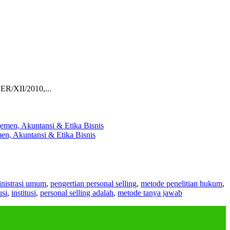
ER/XII/2010,...
en, Akuntansi & Etika Bisnis
nistrasi umum
,
pengertian personal selling
,
metode penelitian hukum
,
usi
,
institusi
,
personal selling adalah
,
metode tanya jawab