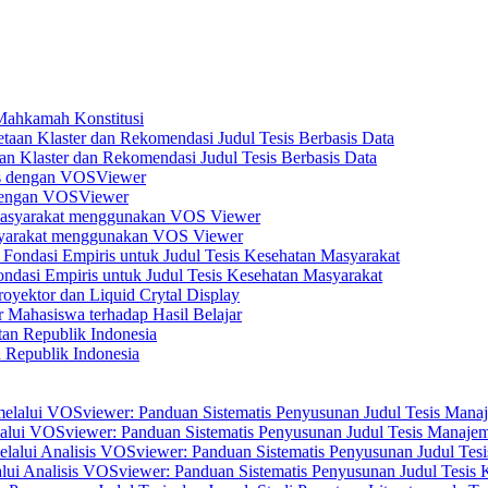
 Mahkamah Konstitusi
n Klaster dan Rekomendasi Judul Tesis Berbasis Data
s dengan VOSViewer
asyarakat menggunakan VOS Viewer
dasi Empiris untuk Judul Tesis Kesehatan Masyarakat
yektor dan Liquid Crytal Display
 Mahasiswa terhadap Hasil Belajar
n Republik Indonesia
elalui VOSviewer: Panduan Sistematis Penyusunan Judul Tesis Manajem
alui Analisis VOSviewer: Panduan Sistematis Penyusunan Judul Tesis