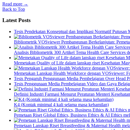
Read more
→
Back to Top
Latest Posts
Tesis Pendekatan Konseptual dan Implikasi Normatif Putusan
Bibliometrik VOSviewer Pembangunan Berkelanjutan: Pemetaa
Analisis Bibliometrik 300 Artikel Tema Health Care Service
Memetakan Quality of Life dalam lanskap riset Kesehatan M
Memetakan Lanskap Health Workforce dengan VOSviewer: Fon
Tesis Pengaruh Penggunaan Media Pembelajaran Over Head Pro
Tesis Penggunaan Media Pembelajaran Video dan Gaya Belajar
Definisi Industri Farmasi Menurut Peraturan Menteri Kesehata
K4 (Kontak minimal 4 kali selama masa kehamilan)
Pemetaan Riset Global Ethics, Business Ethics & AI Ethics m
Pemetaan Lanskap Riset Breastfeeding & Maternal Health mel