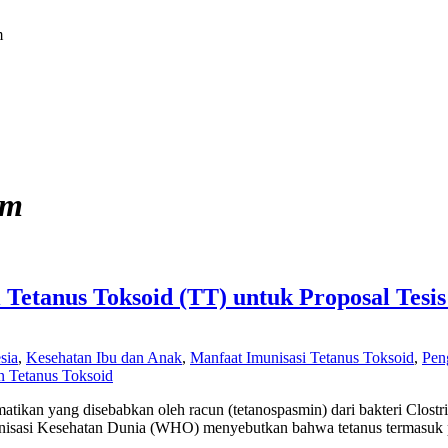
m
um
 Tetanus Toksoid (TT) untuk Proposal Tesis
sia
,
Kesehatan Ibu dan Anak
,
Manfaat Imunisasi Tetanus Toksoid
,
Pen
n Tetanus Toksoid
kan yang disebabkan oleh racun (tetanospasmin) dari bakteri Clostridiu
rganisasi Kesehatan Dunia (WHO) menyebutkan bahwa tetanus termasuk 