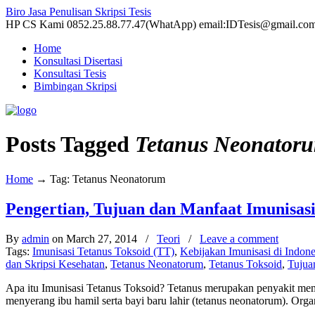
Biro Jasa Penulisan Skripsi Tesis
HP CS Kami 0852.25.88.77.47(WhatApp) email:IDTesis@gmail.co
Home
Konsultasi Disertasi
Konsultasi Tesis
Bimbingan Skripsi
Posts Tagged
Tetanus Neonator
Home
→
Tag: Tetanus Neonatorum
Pengertian, Tujuan dan Manfaat Imunisasi
By
admin
on March 27, 2014
/
Teori
/
Leave a comment
Tags:
Imunisasi Tetanus Toksoid (TT)
,
Kebijakan Imunisasi di Indone
dan Skripsi Kesehatan
,
Tetanus Neonatorum
,
Tetanus Toksoid
,
Tujua
Apa itu Imunisasi Tetanus Toksoid? Tetanus merupakan penyakit memati
menyerang ibu hamil serta bayi baru lahir (tetanus neonatorum). O