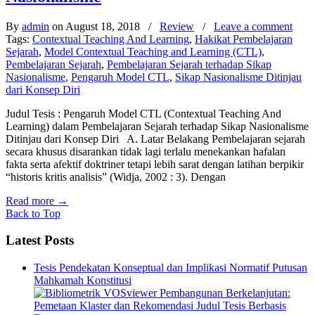
By
admin
on August 18, 2018
/
Review
/
Leave a comment
Tags:
Contextual Teaching And Learning
,
Hakikat Pembelajaran
Sejarah
,
Model Contextual Teaching and Learning (CTL)
,
Pembelajaran Sejarah
,
Pembelajaran Sejarah terhadap Sikap
Nasionalisme
,
Pengaruh Model CTL
,
Sikap Nasionalisme Ditinjau
dari Konsep Diri
Judul Tesis : Pengaruh Model CTL (Contextual Teaching And
Learning) dalam Pembelajaran Sejarah terhadap Sikap Nasionalisme
Ditinjau dari Konsep Diri A. Latar Belakang Pembelajaran sejarah
secara khusus disarankan tidak lagi terlalu menekankan hafalan
fakta serta afektif doktriner tetapi lebih sarat dengan latihan berpikir
“historis kritis analisis” (Widja, 2002 : 3). Dengan
Read more
→
Back to Top
Latest Posts
Tesis Pendekatan Konseptual dan Implikasi Normatif Putusan
Mahkamah Konstitusi