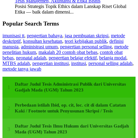
Tesis Manajemen, Akuntansi & Etika Bisnis
Posisi Strategis Topik Ethics dalam Lanskap Riset Global
Etika — baik dalam dimensi...
Popular Search Terms
imunisasi tt
,
pengertian bahaya
,
jasa pembuatan skripsi
,
metode
deskriptif
,
konsultan kesehatan
,
teori kebijakan publik
,
definisi
manusia
,
administrasi umum
,
pengertian personal selling
,
metode
penelitian hukum
,
makalah 20 contoh obat bebas
,
contoh obat
bebas
,
neonatal adalah
,
pengertian belajar efektif
,
belanja modal
,
MTBS adalah
,
pengertian institusi
,
institusi
,
personal selling adalah
,
metode tanya jawab
Daftar Judul Tesis Administrasi Publik dari Universitas
Gadjah Mada (UGM) Tahun 2023
Perbedaan istilah Ibid, op. cit, loc. cit di dalam Catatan
Kaki / Footnote untuk Penyusunan Skripsi / Tesis
Daftar Judul Tesis Ilmu Hukum dari Universitas Gadjah
Mada (UGM) Tahun 2023