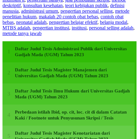
deskriptif
,
konsultan kesehatan
,
teori kebijakan publik
,
definisi
manusia
,
administrasi umum
,
pengertian personal selling
,
metode
penelitian hukum
,
makalah 20 contoh obat bebas
,
contoh obat
bebas
,
neonatal adalah
,
pengertian belajar efektif
,
belanja modal
,
MTBS adalah
,
pengertian institusi
,
institusi
,
personal selling adalah
,
metode tanya jawab
Daftar Judul Tesis Administrasi Publik dari Universitas
Gadjah Mada (UGM) Tahun 2023
Daftar Judul Tesis Magister Manajemen dari
Universitas Gadjah Mada (UGM) Tahun 2023
Daftar Judul Tesis Ilmu Hukum dari Universitas Gadjah
Mada (UGM) Tahun 2023
Perbedaan istilah Ibid, op. cit, loc. cit di dalam Catatan
Kaki / Footnote untuk Penyusunan Skripsi / Tesis
Daftar Judul Tesis Magister Kenotariatan dari
Universitas Gadjah Mada (UGM) Tahun 2023