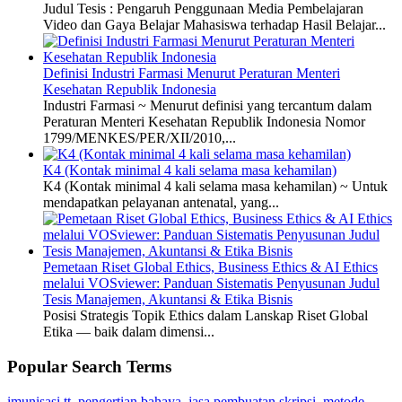
Judul Tesis : Pengaruh Penggunaan Media Pembelajaran
Video dan Gaya Belajar Mahasiswa terhadap Hasil Belajar...
Definisi Industri Farmasi Menurut Peraturan Menteri
Kesehatan Republik Indonesia
Industri Farmasi ~ Menurut definisi yang tercantum dalam
Peraturan Menteri Kesehatan Republik Indonesia Nomor
1799/MENKES/PER/XII/2010,...
K4 (Kontak minimal 4 kali selama masa kehamilan)
K4 (Kontak minimal 4 kali selama masa kehamilan) ~ Untuk
mendapatkan pelayanan antenatal, yang...
Pemetaan Riset Global Ethics, Business Ethics & AI Ethics
melalui VOSviewer: Panduan Sistematis Penyusunan Judul
Tesis Manajemen, Akuntansi & Etika Bisnis
Posisi Strategis Topik Ethics dalam Lanskap Riset Global
Etika — baik dalam dimensi...
Popular Search Terms
imunisasi tt
,
pengertian bahaya
,
jasa pembuatan skripsi
,
metode