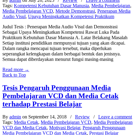
By
admin
on July 20, 2025
/
Review
/
Leave a comment
Tags:
Kompetensi Kebutuhan Dasar Manusia
,
Media Pembelajaran
,
Media Pembelajaran VCD
,
Metode Demonstrasi
,
Penerapan Media
Audio Visul
,
Upaya Meningkatkan Kompetensi Praktikum
Judul Tesis : Penerapan Media Audio Visul dan Demonstrasi
Sebagai Upaya Meningkatkan Kompetensi Rawat Luka Pada
Praktikum Kebutuhan Dasar Manusia A. Latar Belakang Masalah
Setiap institusi pendidikan mempunyai tujuan yang akan dicapai.
Dalam rangka mencapai tujuan tersebut, maka diperlukan
seperangkat kelengkapan dalam berbagai bentuk dan jenisnya.
Semua dapat diberdayakan menurut fungsi masing-masing
Read more
→
Back to Top
Tesis Pengaruh Penggunaan Media
Pembelajaran VCD dan Media Cetak
terhadap Prestasi Belajar
By
admin
on September 14, 2018
/
Review
/
Leave a comment
Tags:
Media Cetak
,
Media Pembelajaran VCD
,
Media Pembelajaran
VCD dan Media Cetak
,
Motivasi Belajar
,
Pengaruh Penggunaan
Media Pembelajaran VCD dan Media Cetak
,
Prestasi Belajar