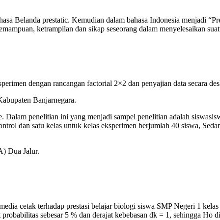
ahasa Belanda prestatic. Kemudian dalam bahasa Indonesia menjadi “Pre
 kemampuan, ketrampilan dan sikap seseorang dalam menyelesaikan suat
erimen dengan rancangan factorial 2×2 dan penyajian data secara deskr
 Kabupaten Banjarnegara.
 Dalam penelitian ini yang menjadi sampel penelitian adalah siswas
 kontrol dan satu kelas untuk kelas eksperimen berjumlah 40 siswa, S
) Dua Jalur.
ia cetak terhadap prestasi belajar biologi siswa SMP Negeri 1 kelas V
 probabilitas sebesar 5 % dan derajat kebebasan dk = 1, sehingga Ho d