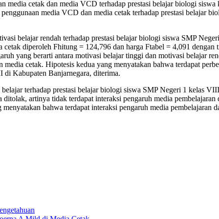
 media cetak dan media VCD terhadap prestasi belajar biologi siswa 
penggunaan media VCD dan media cetak terhadap prestasi belajar biol
tivasi belajar rendah terhadap prestasi belajar biologi siswa SMP Neger
ak diperoleh Fhitung = 124,796 dan harga Ftabel = 4,091 dengan ting
ruh yang berarti antara motivasi belajar tinggi dan motivasi belajar re
edia cetak. Hipotesis kedua yang menyatakan bahwa terdapat perbedaa
II di Kabupaten Banjarnegara, diterima.
i belajar terhadap prestasi belajar biologi siswa SMP Negeri 1 kelas 
ditolak, artinya tidak terdapat interaksi pengaruh media pembelajaran 
g menyatakan bahwa terdapat interaksi pengaruh media pembelajaran dan
engetahuan
oerna A Mild di Media Cetak