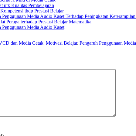
t utk Kualitas Pembelajaran
Kompetensi thdp Prestasi Belajar
uh Penggunaan Media Audio Kaset Terhadap Peningkatan Keterampilan
at Peraga terhadap Prestasi Belajar Matematika
uh Penggunaan Media Audio Kaset
 VCD dan Media Cetak
,
Motivasi Belajar
,
Pengaruh Penggunaan Media
d)