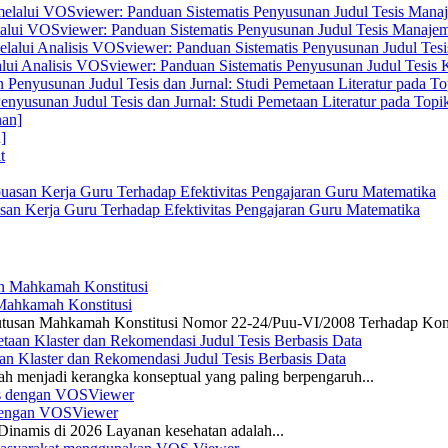
elalui VOSviewer: Panduan Sistematis Penyusunan Judul Tesis Manajem
alui Analisis VOSviewer: Panduan Sistematis Penyusunan Judul Tesis
enyusunan Judul Tesis dan Jurnal: Studi Pemetaan Literatur pada Top
]
san Kerja Guru Terhadap Efektivitas Pengajaran Guru Matematika
 Mahkamah Konstitusi
 Putusan Mahkamah Konstitusi Nomor 22-24/Puu-VI/2008 Terhadap Kon
n Klaster dan Rekomendasi Judul Tesis Berbasis Data
ah menjadi kerangka konseptual yang paling berpengaruh...
s dengan VOSViewer
namis di 2026 Layanan kesehatan adalah...