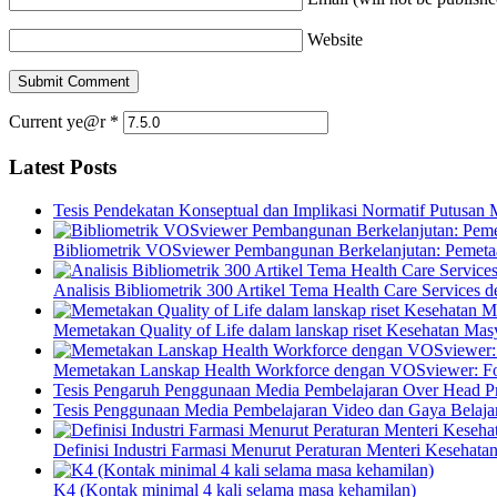
Website
Current ye@r
*
Latest Posts
Tesis Pendekatan Konseptual dan Implikasi Normatif Putusan
Bibliometrik VOSviewer Pembangunan Berkelanjutan: Pemetaa
Analisis Bibliometrik 300 Artikel Tema Health Care Service
Memetakan Quality of Life dalam lanskap riset Kesehatan M
Memetakan Lanskap Health Workforce dengan VOSviewer: Fon
Tesis Pengaruh Penggunaan Media Pembelajaran Over Head Pro
Tesis Penggunaan Media Pembelajaran Video dan Gaya Belajar
Definisi Industri Farmasi Menurut Peraturan Menteri Kesehata
K4 (Kontak minimal 4 kali selama masa kehamilan)