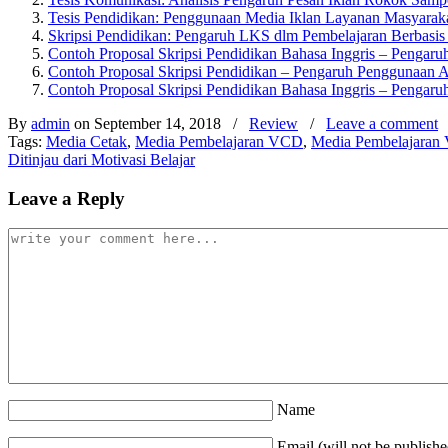
Tesis Pendidikan: Penggunaan Media Iklan Layanan Masyaraka
Skripsi Pendidikan: Pengaruh LKS dlm Pembelajaran Berbasis 
Contoh Proposal Skripsi Pendidikan Bahasa Inggris – Pengar
Contoh Proposal Skripsi Pendidikan – Pengaruh Penggunaan Al
Contoh Proposal Skripsi Pendidikan Bahasa Inggris – Pengar
By
admin
on September 14, 2018
/
Review
/
Leave a comment
Tags:
Media Cetak
,
Media Pembelajaran VCD
,
Media Pembelajaran
Ditinjau dari Motivasi Belajar
Leave a Reply
Name
Email (will not be publishe