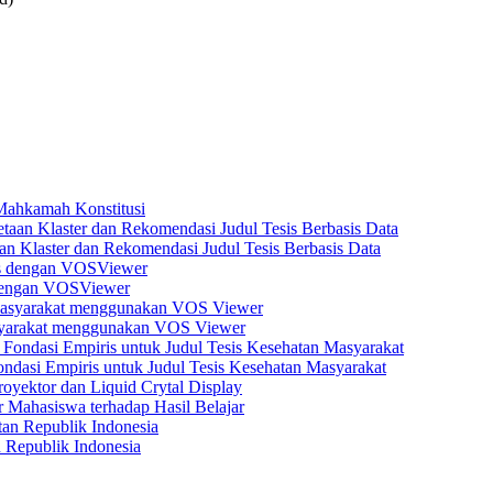
 Mahkamah Konstitusi
n Klaster dan Rekomendasi Judul Tesis Berbasis Data
s dengan VOSViewer
asyarakat menggunakan VOS Viewer
dasi Empiris untuk Judul Tesis Kesehatan Masyarakat
yektor dan Liquid Crytal Display
 Mahasiswa terhadap Hasil Belajar
n Republik Indonesia