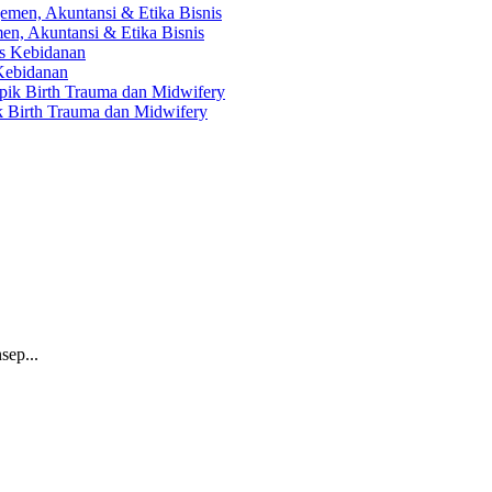
en, Akuntansi & Etika Bisnis
 Kebidanan
ik Birth Trauma dan Midwifery
sep...