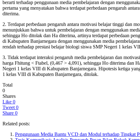
berarti terhadap penggunaan media pembelajaran dengan menggunakan
pertama yang menyatakan bahwa terdapat perbedaan pengaruh antara 
diterima.
2. Terdapat perbedaan pengaruh antara motivasi belajar tinggi dan mo
menunjukkan bahwa untuk pembelajaran dengan menggunakan media cet
sehingga Ho ditolak dan Ha diterima, artinya terdapat perbedaan penga
di Kabupaten Banjarnegara dengan menggunakan media pembelajaran m
rendah terhadap prestasi belajar biologi siswa SMP Negeri 1 kelas VI
3. Tidak terdapat interaksi pengaruh media pembelajaran dan motivas
harga Fhitung < Ftabel, (0,467 > 4,091), sehingga Ho diterima dan Ha 
Negeri 1 kelas VIII di Kabupaten Banjarnegara. Hipotesis ketiga yan
1 kelas VIII di Kabupaten Banjarnegara, ditolak.
Total
0
Shares
Like
0
Tweet
0
Share
0
Related posts:
Penggunaan Media Bantu VCD dan Modul terhadap Tingkat P
Tesis Komunikasi: Analisis Pengaruh Pesan Iklan Rokok Samp