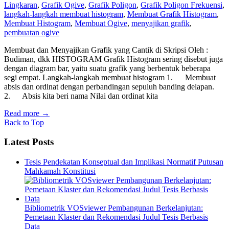
Lingkaran
,
Grafik Ogive
,
Grafik Poligon
,
Grafik Poligon Frekuensi
,
langkah-langkah membuat histogram
,
Membuat Grafik Histogram
,
Membuat Histogram
,
Membuat Ogive
,
menyajikan grafik
,
pembuatan ogive
Membuat dan Menyajikan Grafik yang Cantik di Skripsi Oleh :
Budiman, dkk HISTOGRAM Grafik Histogram sering disebut juga
dengan diagram bar, yaitu suatu grafik yang berbentuk beberapa
segi empat. Langkah-langkah membuat histogram 1. Membuat
absis dan ordinat dengan perbandingan sepuluh banding delapan.
2. Absis kita beri nama Nilai dan ordinat kita
Read more
→
Back to Top
Latest Posts
Tesis Pendekatan Konseptual dan Implikasi Normatif Putusan
Mahkamah Konstitusi
Bibliometrik VOSviewer Pembangunan Berkelanjutan:
Pemetaan Klaster dan Rekomendasi Judul Tesis Berbasis
Data