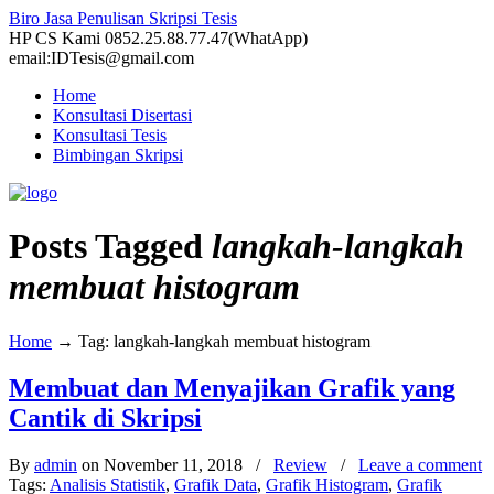
Biro Jasa Penulisan Skripsi Tesis
HP CS Kami 0852.25.88.77.47(WhatApp)
email:IDTesis@gmail.com
Home
Konsultasi Disertasi
Konsultasi Tesis
Bimbingan Skripsi
Posts Tagged
langkah-langkah
membuat histogram
Home
→
Tag: langkah-langkah membuat histogram
Membuat dan Menyajikan Grafik yang
Cantik di Skripsi
By
admin
on November 11, 2018
/
Review
/
Leave a comment
Tags:
Analisis Statistik
,
Grafik Data
,
Grafik Histogram
,
Grafik