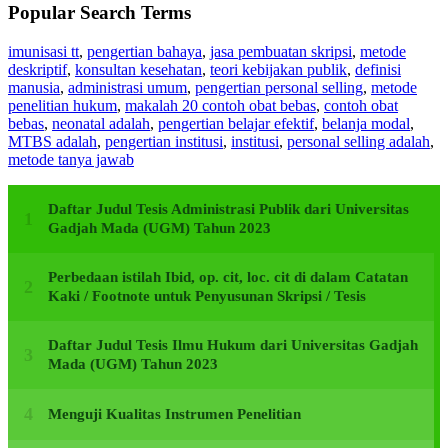
Popular Search Terms
imunisasi tt
,
pengertian bahaya
,
jasa pembuatan skripsi
,
metode
deskriptif
,
konsultan kesehatan
,
teori kebijakan publik
,
definisi
manusia
,
administrasi umum
,
pengertian personal selling
,
metode
penelitian hukum
,
makalah 20 contoh obat bebas
,
contoh obat
bebas
,
neonatal adalah
,
pengertian belajar efektif
,
belanja modal
,
MTBS adalah
,
pengertian institusi
,
institusi
,
personal selling adalah
,
metode tanya jawab
Daftar Judul Tesis Administrasi Publik dari Universitas
Gadjah Mada (UGM) Tahun 2023
Perbedaan istilah Ibid, op. cit, loc. cit di dalam Catatan
Kaki / Footnote untuk Penyusunan Skripsi / Tesis
Daftar Judul Tesis Ilmu Hukum dari Universitas Gadjah
Mada (UGM) Tahun 2023
Menguji Kualitas Instrumen Penelitian