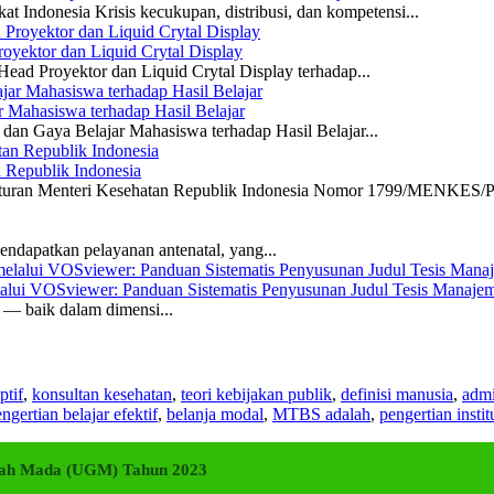
 Indonesia Krisis kecukupan, distribusi, dan kompetensi...
yektor dan Liquid Crytal Display
ead Proyektor dan Liquid Crytal Display terhadap...
 Mahasiswa terhadap Hasil Belajar
dan Gaya Belajar Mahasiswa terhadap Hasil Belajar...
n Republik Indonesia
eraturan Menteri Kesehatan Republik Indonesia Nomor 1799/MENKES/P
ndapatkan pelayanan antenatal, yang...
elalui VOSviewer: Panduan Sistematis Penyusunan Judul Tesis Manajem
a — baik dalam dimensi...
ptif
,
konsultan kesehatan
,
teori kebijakan publik
,
definisi manusia
,
admi
ngertian belajar efektif
,
belanja modal
,
MTBS adalah
,
pengertian instit
adjah Mada (UGM) Tahun 2023