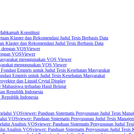
 Mahkamah Konstitusi
n Klaster dan Rekomendasi Judul Tesis Berbasis Data
s dengan VOSViewer
asyarakat menggunakan VOS Viewer
dasi Empiris untuk Judul Tesis Kesehatan Masyarakat
yektor dan Liquid Crytal Display
 Mahasiswa terhadap Hasil Belajar
n Republik Indonesia
elalui VOSviewer: Panduan Sistematis Penyusunan Judul Tesis Manajem
alui Analisis VOSviewer: Panduan Sistematis Penyusunan Judul Tesis