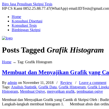
Biro Jasa Penulisan Skripsi Tesis
HP CS Kami 0852.25.88.77.47(WhatApp) email:IDTesis@gmail.co
Home
Konsultasi Disertasi
Konsultasi Tesis
Bimbingan Skripsi
Posts Tagged
Grafik Histogram
Home
→
Tag: Grafik Histogram
Membuat dan Menyajikan Grafik yang Cant
By
admin
on November 11, 2018
/
Review
/
Leave a comment
Tags:
Analisis Statistik
,
Grafik Data
,
Grafik Histogram
,
Grafik Lingk
Histogram
,
Membuat Ogive
,
menyajikan grafik
,
pembuatan ogive
Membuat dan Menyajikan Grafik yang Cantik di Skripsi Oleh : Budi
Langkah-langkah membuat histogram 1. Membuat absis dan ordinat 