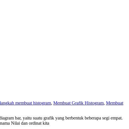
-langkah membuat histogram
,
Membuat Grafik Histogram
,
Membuat
ram bar, yaitu suatu grafik yang berbentuk beberapa segi empat.
ma Nilai dan ordinat kita