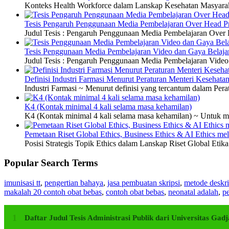
Konteks Health Workforce dalam Lanskap Kesehatan Masyarakat
Tesis Pengaruh Penggunaan Media Pembelajaran Over Head Pro
Judul Tesis : Pengaruh Penggunaan Media Pembelajaran Over H
Tesis Penggunaan Media Pembelajaran Video dan Gaya Belajar
Judul Tesis : Pengaruh Penggunaan Media Pembelajaran Video 
Definisi Industri Farmasi Menurut Peraturan Menteri Kesehata
Industri Farmasi ~ Menurut definisi yang tercantum dalam P
K4 (Kontak minimal 4 kali selama masa kehamilan)
K4 (Kontak minimal 4 kali selama masa kehamilan) ~ Untuk me
Pemetaan Riset Global Ethics, Business Ethics & AI Ethics m
Posisi Strategis Topik Ethics dalam Lanskap Riset Global Etik
Popular Search Terms
imunisasi tt
,
pengertian bahaya
,
jasa pembuatan skripsi
,
metode deskri
makalah 20 contoh obat bebas
,
contoh obat bebas
,
neonatal adalah
,
pe
Daftar Judul Tesis Administrasi Publik dari Universitas G