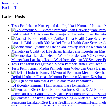
Read more
→
Back to Top
Latest Posts
Tesis Pendekatan Konseptual dan Implikasi Normatif Putusan
Bibliometrik VOSviewer Pembangunan Berkelanjutan: Pemetaa
Analisis Bibliometrik 300 Artikel Tema Health Care Service
Memetakan Quality of Life dalam lanskap riset Kesehatan M
Memetakan Lanskap Health Workforce dengan VOSviewer: Fon
Tesis Pengaruh Penggunaan Media Pembelajaran Over Head Pro
Tesis Penggunaan Media Pembelajaran Video dan Gaya Belajar
Definisi Industri Farmasi Menurut Peraturan Menteri Kesehata
K4 (Kontak minimal 4 kali selama masa kehamilan)
Pemetaan Riset Global Ethics, Business Ethics & AI Ethics m
Pemetaan Lanskap Riset Breastfeeding & Maternal Health mel