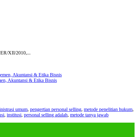
ER/XII/2010,...
en, Akuntansi & Etika Bisnis
nistrasi umum
,
pengertian personal selling
,
metode penelitian hukum
,
usi
,
institusi
,
personal selling adalah
,
metode tanya jawab