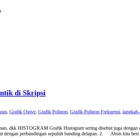
m
ik di Skripsi
aran
,
Grafik Ogive
,
Grafik Poligon
,
Grafik Poligon Frekuensi
,
langkah
man, dkk HISTOGRAM Grafik Histogram sering disebut juga dengan diag
dengan perbandingan sepuluh banding delapan. 2. Absis kita beri na