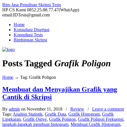
Biro Jasa Penulisan Skripsi Tesis
HP CS Kami 0852.25.88.77.47(WhatApp)
email:IDTesis@gmail.com
Home
Konsultasi Disertasi
Konsultasi Tesis
Bimbingan Skripsi
Posts Tagged
Grafik Poligon
Home
→
Tag: Grafik Poligon
Membuat dan Menyajikan Grafik yang
Cantik di Skripsi
By
admin
on November 11, 2018
/
Review
/
Leave a comment
Tags:
Analisis Statistik
,
Grafik Data
,
Grafik Histogram
,
Grafik
Lingkaran
,
Grafik Ogive
,
Grafik Poligon
,
Grafik Poligon Frekuensi
,
langkah-langkah membuat histogram
,
Membuat Grafik Histogram
,