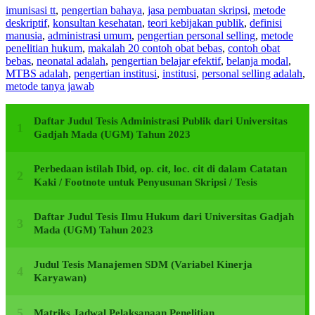
imunisasi tt
,
pengertian bahaya
,
jasa pembuatan skripsi
,
metode
deskriptif
,
konsultan kesehatan
,
teori kebijakan publik
,
definisi
manusia
,
administrasi umum
,
pengertian personal selling
,
metode
penelitian hukum
,
makalah 20 contoh obat bebas
,
contoh obat
bebas
,
neonatal adalah
,
pengertian belajar efektif
,
belanja modal
,
MTBS adalah
,
pengertian institusi
,
institusi
,
personal selling adalah
,
metode tanya jawab
Daftar Judul Tesis Administrasi Publik dari Universitas
Gadjah Mada (UGM) Tahun 2023
Perbedaan istilah Ibid, op. cit, loc. cit di dalam Catatan
Kaki / Footnote untuk Penyusunan Skripsi / Tesis
Daftar Judul Tesis Ilmu Hukum dari Universitas Gadjah
Mada (UGM) Tahun 2023
Judul Tesis Manajemen SDM (Variabel Kinerja
Karyawan)
Matriks Jadwal Pelaksanaan Penelitian