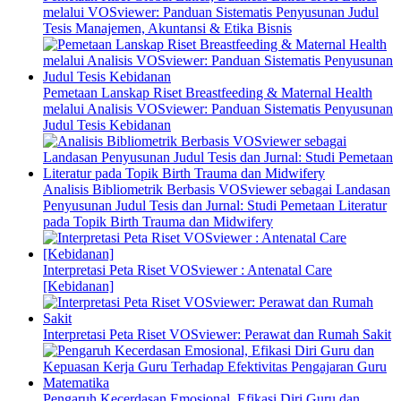
melalui VOSviewer: Panduan Sistematis Penyusunan Judul
Tesis Manajemen, Akuntansi & Etika Bisnis
Pemetaan Lanskap Riset Breastfeeding & Maternal Health
melalui Analisis VOSviewer: Panduan Sistematis Penyusunan
Judul Tesis Kebidanan
Analisis Bibliometrik Berbasis VOSviewer sebagai Landasan
Penyusunan Judul Tesis dan Jurnal: Studi Pemetaan Literatur
pada Topik Birth Trauma dan Midwifery
Interpretasi Peta Riset VOSviewer : Antenatal Care
[Kebidanan]
Interpretasi Peta Riset VOSviewer: Perawat dan Rumah Sakit
Pengaruh Kecerdasan Emosional, Efikasi Diri Guru dan