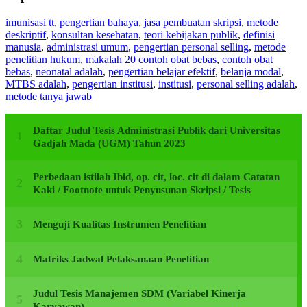
imunisasi tt
,
pengertian bahaya
,
jasa pembuatan skripsi
,
metode
deskriptif
,
konsultan kesehatan
,
teori kebijakan publik
,
definisi
manusia
,
administrasi umum
,
pengertian personal selling
,
metode
penelitian hukum
,
makalah 20 contoh obat bebas
,
contoh obat
bebas
,
neonatal adalah
,
pengertian belajar efektif
,
belanja modal
,
MTBS adalah
,
pengertian institusi
,
institusi
,
personal selling adalah
,
metode tanya jawab
Daftar Judul Tesis Administrasi Publik dari Universitas
Gadjah Mada (UGM) Tahun 2023
Perbedaan istilah Ibid, op. cit, loc. cit di dalam Catatan
Kaki / Footnote untuk Penyusunan Skripsi / Tesis
Menguji Kualitas Instrumen Penelitian
Matriks Jadwal Pelaksanaan Penelitian
Judul Tesis Manajemen SDM (Variabel Kinerja
Karyawan)