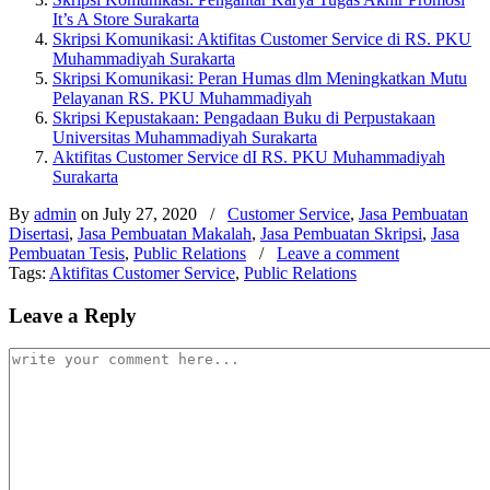
It’s A Store Surakarta
Skripsi Komunikasi: Aktifitas Customer Service di RS. PKU
Muhammadiyah Surakarta
Skripsi Komunikasi: Peran Humas dlm Meningkatkan Mutu
Pelayanan RS. PKU Muhammadiyah
Skripsi Kepustakaan: Pengadaan Buku di Perpustakaan
Universitas Muhammadiyah Surakarta
Aktifitas Customer Service dI RS. PKU Muhammadiyah
Surakarta
By
admin
on July 27, 2020
/
Customer Service
,
Jasa Pembuatan
Disertasi
,
Jasa Pembuatan Makalah
,
Jasa Pembuatan Skripsi
,
Jasa
Pembuatan Tesis
,
Public Relations
/
Leave a comment
Tags:
Aktifitas Customer Service
,
Public Relations
Leave a Reply