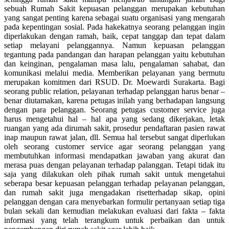
sebuah Rumah Sakit kepuasan pelanggan merupakan kebutuhan
yang sangat penting karena sebagai suatu organisasi yang mengarah
pada kepentingan sosial. Pada hakekatnya seorang pelanggan ingin
diperlakukan dengan ramah, baik, cepat tanggap dan tepat dalam
setiap melayani pelanggannya. Namun kepuasan pelanggan
tegantung pada pandangan dan harapan pelanggan yaitu kebutuhan
dan keinginan, pengalaman masa lalu, pengalaman sahabat, dan
komunikasi melalui media. Memberikan pelayanan yang bermutu
merupakan komitmen dari RSUD. Dr. Moewardi Surakarta. Bagi
seorang public relation, pelayanan terhadap pelanggan harus benar –
benar diutamakan, karena petugas inilah yang berhadapan langsung
dengan para pelanggan. Seorang petugas customer service juga
harus mengetahui hal – hal apa yang sedang dikerjakan, letak
ruangan yang ada dirumah sakit, prosedur pendaftaran pasien rawat
inap maupun rawat jalan, dll. Semua hal tersebut sangat diperlukan
oleh seorang customer service agar seorang pelanggan yang
membutuhkan informasi mendapatkan jawaban yang akurat dan
merasa puas dengan pelayanan terhadap palanggan. Tetapi tidak itu
saja yang dilakukan oleh pihak rumah sakit untuk mengetahui
seberapa besar kepuasan pelanggan terhadap pelayanan pelanggan,
dan rumah sakit juga mengadakan risetterhadap sikap, opini
pelanggan dengan cara menyebarkan formulir pertanyaan setiap tiga
bulan sekali dan kemudian melakukan evaluasi dari fakta – fakta
informasi yang telah terangkum untuk perbaikan dan untuk