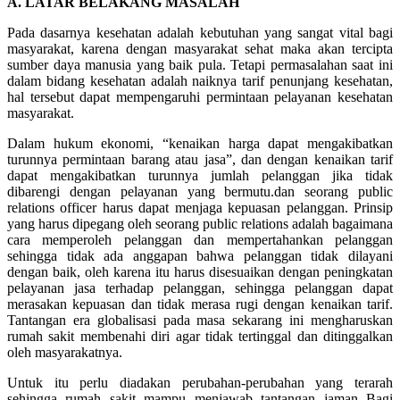
A. LATAR BELAKANG MASALAH
Pada dasarnya kesehatan adalah kebutuhan yang sangat vital bagi
masyarakat, karena dengan masyarakat sehat maka akan tercipta
sumber daya manusia yang baik pula. Tetapi permasalahan saat ini
dalam bidang kesehatan adalah naiknya tarif penunjang kesehatan,
hal tersebut dapat mempengaruhi permintaan pelayanan kesehatan
masyarakat.
Dalam hukum ekonomi, “kenaikan harga dapat mengakibatkan
turunnya permintaan barang atau jasa”, dan dengan kenaikan tarif
dapat mengakibatkan turunnya jumlah pelanggan jika tidak
dibarengi dengan pelayanan yang bermutu.dan seorang public
relations officer harus dapat menjaga kepuasan pelanggan. Prinsip
yang harus dipegang oleh seorang public relations adalah bagaimana
cara memperoleh pelanggan dan mempertahankan pelanggan
sehingga tidak ada anggapan bahwa pelanggan tidak dilayani
dengan baik, oleh karena itu harus disesuaikan dengan peningkatan
pelayanan jasa terhadap pelanggan, sehingga pelanggan dapat
merasakan kepuasan dan tidak merasa rugi dengan kenaikan tarif.
Tantangan era globalisasi pada masa sekarang ini mengharuskan
rumah sakit membenahi diri agar tidak tertinggal dan ditinggalkan
oleh masyarakatnya.
Untuk itu perlu diadakan perubahan-perubahan yang terarah
sehingga rumah sakit mampu menjawab tantangan jaman Bagi