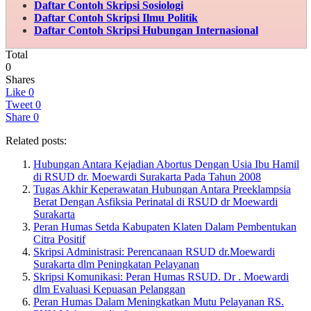
Daftar Contoh Skripsi Sosiologi
Daftar Contoh Skripsi Ilmu Politik
Daftar Contoh Skripsi Hubungan Internasional
Total
0
Shares
Like
0
Tweet
0
Share
0
Related posts:
Hubungan Antara Kejadian Abortus Dengan Usia Ibu Hamil
di RSUD dr. Moewardi Surakarta Pada Tahun 2008
Tugas Akhir Keperawatan Hubungan Antara Preeklampsia
Berat Dengan Asfiksia Perinatal di RSUD dr Moewardi
Surakarta
Peran Humas Setda Kabupaten Klaten Dalam Pembentukan
Citra Positif
Skripsi Administrasi: Perencanaan RSUD dr.Moewardi
Surakarta dlm Peningkatan Pelayanan
Skripsi Komunikasi: Peran Humas RSUD. Dr . Moewardi
dlm Evaluasi Kepuasan Pelanggan
Peran Humas Dalam Meningkatkan Mutu Pelayanan RS.