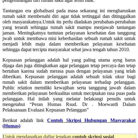
pengembangan diri rumah sakit agar lebih baik.
Tantangan era globalisasi pada masa sekarang ini mengharuskan
rumah sakit membenahi diri agar tidak tertinggal dan ditinggalkan
oleh masyarakatnya.Untuk itu perlu diadakan perubahan-perubahan
yang terarah sehingga rumah sakit mampu menjawab tantangan
jaman. Meningkatnya tuntutan pelayanan kesehatan dan tanggung
jwab untuk membawa misi keberhasilan sebuah rumah sakit untuk
menjadi lebih maju dalam memberikan pelayanan kesehatan
sehingga dapat tercipta masyarakat sehat jawa tengah tahun 2010.
Kepuasan pelanggan adalah hal yang paling utama ayng harus
dijaga dan juga ditingkatkan agar pelanggan tetap percaya dan tetap
bertahan karena sudah merasa puas dengan pelayanan yang telah
diberikan. Kepuasan pelanggan adalah sebuah tolak ukur bagi
rumah sakit dalam memberikan pelayanan terhadap pelanggan.
Public relation memiliki kewajiban serta tanggung jawab dalam
memberikan pelayanan berkualitas untuk meciptakan rasa puas pada
pelanggan. Hal inilah yang melatar belakangi penulis untuk
mengetahui “Peran Humas Rsud. Dr . Moewardi Dalam
Pelaksanaan Evaluasi Kepuasan Pelanggan”
Berikut adalah link
Contoh Skripsi Hubungan Masyarakat
(Humas)
Untuk mendapatkan daftar lengkap
contoh skripsi sosial