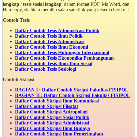
lengkap
/
tesis sosial lengkap
, dalam format PDF, Ms Word, dan
Hardcopy, silahkan memilih salah satu link yang tersedia berikut :
Contoh Tesis
Daftar Contoh Tesis Administrasi Publik
Daftar Contoh Tesis Ilmu Politik
Daftar Contoh Tesis Administrasi
Daftar Contoh Tesis Ilmu Ekonomi
Daftar Contoh Tesis Hubungan Internasional
Daftar Contoh Tesis Ekonomika Pembangunan
Daftar Contoh Tesis Ilmu-Ilmu Sosial
Daftar Contoh Tesis Sosiologi
Contoh Skripsi
BAGIAN I : Daftar Contoh Skripsi Fakultas FISIPOL
BAGIAN II : Daftar Contoh Skripsi Fakultas FISIPOL
Daftar Contoh Skripsi Ilmu Komunikasi
Daftar Contoh Skripsi Filsafat
Daftar Contoh Skripsi Antropologi
Daftar Contoh Skripsi Sosial Politik
Daftar Contoh Skripsi Administrasi
Daftar Contoh Skripsi Ilmu Budaya
Daftar Contoh Skripsi Ilmu Pemerintahan