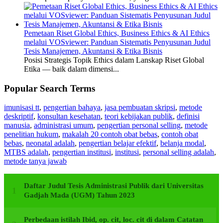
Pemetaan Riset Global Ethics, Business Ethics & AI Ethics
melalui VOSviewer: Panduan Sistematis Penyusunan Judul
Tesis Manajemen, Akuntansi & Etika Bisnis
Posisi Strategis Topik Ethics dalam Lanskap Riset Global
Etika — baik dalam dimensi...
Popular Search Terms
imunisasi tt
,
pengertian bahaya
,
jasa pembuatan skripsi
,
metode
deskriptif
,
konsultan kesehatan
,
teori kebijakan publik
,
definisi
manusia
,
administrasi umum
,
pengertian personal selling
,
metode
penelitian hukum
,
makalah 20 contoh obat bebas
,
contoh obat
bebas
,
neonatal adalah
,
pengertian belajar efektif
,
belanja modal
,
MTBS adalah
,
pengertian institusi
,
institusi
,
personal selling adalah
,
metode tanya jawab
Daftar Judul Tesis Administrasi Publik dari Universitas
Gadjah Mada (UGM) Tahun 2023
Perbedaan istilah Ibid, op. cit, loc. cit di dalam Catatan