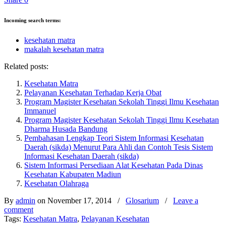
Incoming search terms:
kesehatan matra
makalah kesehatan matra
Related posts:
Kesehatan Matra
Pelayanan Kesehatan Terhadap Kerja Obat
Program Magister Kesehatan Sekolah Tinggi Ilmu Kesehatan
Immanuel
Program Magister Kesehatan Sekolah Tinggi Ilmu Kesehatan
Dharma Husada Bandung
Pembahasan Lengkap Teori Sistem Informasi Kesehatan
Daerah (sikda) Menurut Para Ahli dan Contoh Tesis Sistem
Informasi Kesehatan Daerah (sikda)
Sistem Informasi Persediaan Alat Kesehatan Pada Dinas
Kesehatan Kabupaten Madiun
Kesehatan Olahraga
By
admin
on November 17, 2014
/
Glosarium
/
Leave a
comment
Tags:
Kesehatan Matra
,
Pelayanan Kesehatan