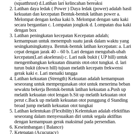
(squatthrust) d.Latihan lari kelincahan bereaksi
Latihan daya ledak ( Power ) Daya ledak (power) adalah hasil
kekuatan dan kecepatan Bentuk-bentuk latihan power a.
Melompat dengan kedua kaki b. Melompat dengan satu kaki
secara bergantian c. Lompatan jongkok d. Lompatan dua kaki
dengan box
Latihan peningkatan kecepatan Kecepatan adalah;
kemampuan untuk menempuh suatu jarak dalam waktu yang
sesingkatsingkatnya. Bentuk-bentuk latihan kecepatan: a. Lari
cepat dengan jarak 40 – 60 b. Lari dengan mengubah-ubah
kecepatan(Lari akselerasi) c. Lari naik bukit ( UP hill) untuk
mengembangkan kekuatan dinamis otot-otot tungkai. d. lari
turun bukit (down hill) tujuan melatih kecepatn frekwensi
gerak kaki e. Lari menaiki tangga
Latihan kekuatan (Strength) Kekuatan adalah kemampuan
seseorang untuk mempergunakan otot untuk menerima beban
sewaktu bekerja Bentuk-bentuk latihan kekuatan a.Push up
melatih kekuatan otot lengan b.Sit up melatih kekuatan otot
perut c.Back up melatih kekuatan otot punggung d Standing
broad jump melatih kekuatan otot tungkai
Latihan kelentukan (Flexibility) Kelentukan adalah efektifitas
seseorang dalam menyesuaikan diri untuk segala aktifitas
dengan kemampuan gerak maksimal pada persendian.
Keseimbangan ( Balance)
Ketepatan (Acucuracy)