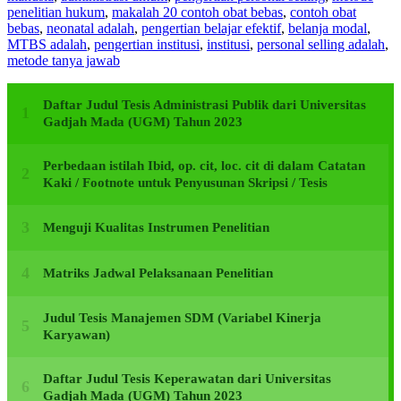
penelitian hukum
,
makalah 20 contoh obat bebas
,
contoh obat
bebas
,
neonatal adalah
,
pengertian belajar efektif
,
belanja modal
,
MTBS adalah
,
pengertian institusi
,
institusi
,
personal selling adalah
,
metode tanya jawab
Daftar Judul Tesis Administrasi Publik dari Universitas
Gadjah Mada (UGM) Tahun 2023
Perbedaan istilah Ibid, op. cit, loc. cit di dalam Catatan
Kaki / Footnote untuk Penyusunan Skripsi / Tesis
Menguji Kualitas Instrumen Penelitian
Matriks Jadwal Pelaksanaan Penelitian
Judul Tesis Manajemen SDM (Variabel Kinerja
Karyawan)
Daftar Judul Tesis Keperawatan dari Universitas
Gadjah Mada (UGM) Tahun 2023