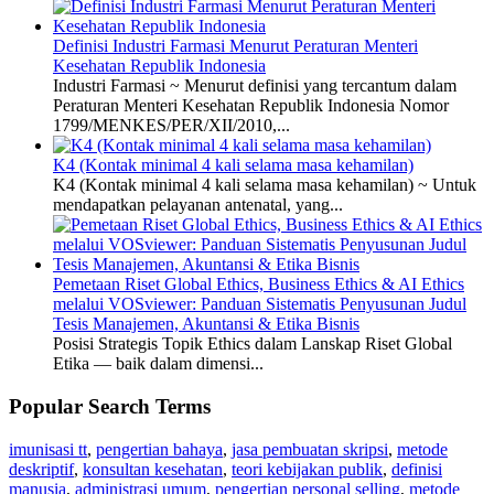
Definisi Industri Farmasi Menurut Peraturan Menteri
Kesehatan Republik Indonesia
Industri Farmasi ~ Menurut definisi yang tercantum dalam
Peraturan Menteri Kesehatan Republik Indonesia Nomor
1799/MENKES/PER/XII/2010,...
K4 (Kontak minimal 4 kali selama masa kehamilan)
K4 (Kontak minimal 4 kali selama masa kehamilan) ~ Untuk
mendapatkan pelayanan antenatal, yang...
Pemetaan Riset Global Ethics, Business Ethics & AI Ethics
melalui VOSviewer: Panduan Sistematis Penyusunan Judul
Tesis Manajemen, Akuntansi & Etika Bisnis
Posisi Strategis Topik Ethics dalam Lanskap Riset Global
Etika — baik dalam dimensi...
Popular Search Terms
imunisasi tt
,
pengertian bahaya
,
jasa pembuatan skripsi
,
metode
deskriptif
,
konsultan kesehatan
,
teori kebijakan publik
,
definisi
manusia
,
administrasi umum
,
pengertian personal selling
,
metode