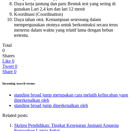
Daya kerja jantung dan paru Bentuk test yang sering di
gunakan Lari 2,4 km dan lari 12 menit
Koordinasi (Coordination)
Daya tahan otot. Kemampuan seseorang dalam
mempergunakan ototnya untuk berkontraksi secara terus
menerus dalam waktu yang relatif lama dengan beban
tertentu.
Total
0
Shares
Like
0
Tweet
0
Share
0
Incoming search terms:
standing broad jump merupakan cara melatih kelincahan yang
diperkenalkan oleh
standing broad jump diperkenalkan oleh
Related posts:
Skripsi Pendidikan: Tingkat Kesegaran Jasmani Anggota
Paguyuban Lansia Sehat