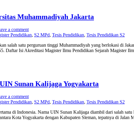
ersitas Muhammadiyah Jakarta
ave a comment
ister Pendidikan
,
S2 MPd
,
Tesis Pendidikan
,
Tesis Pendidikan S2
n salah satu perguruan tinggi Muhammadiyah yang berlokasi di Jakart
55. Daftar Isi Akreditasi Magister Ilmu Pendidikan Sejarah Magister 
 UIN Sunan Kalijaga Yogyakarta
ave a comment
ister Pendidikan
,
S2 MPd
,
Tesis Pendidikan
,
Tesis Pendidikan S2
tama di Indonesia. Nama UIN Sunan Kalijaga diambil dari salah satu
antara Kota Yogyakarta dengan Kabupaten Sleman, tepatnya di Jalan M