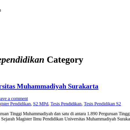
m
ependidikan
Category
ersitas Muhammadiyah Surakarta
ave a comment
ister Pendidikan
,
S2 MPd
,
Tesis Pendidikan
,
Tesis Pendidikan S2
uan Tinggi Muhammadiyah dan satu di antara 1.890 Perguruan Tinggi 
n Sejarah Magister Ilmu Pendidikan Universitas Muhammadiyah Surakart