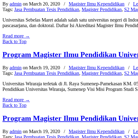
By
admin
on March 20, 2020
/
Magister Ilmu Kependidikan
/
Le
Tags:
Jasa Pembuatan Tesis Pendidikan
,
Magister Pendidikan
,
S2 Mag
Universitas Sebelas Maret adalah salah satu universitas negeri di In
pascasarjana, dan doktoral. Daftar Isi Akreditasi Magister Ilmu Pen
Read more
→
Back to Top
Program Magister Ilmu Pendidikan Unive
By
admin
on March 19, 2020
/
Magister Ilmu Kependidikan
/
Le
Tags:
Jasa Pembuatan Tesis Pendidikan
,
Magister Pendidikan
,
S2 Mag
Universitas Wiraraja terletak di Jl. Raya Sumenep-Pamekasan KM. 05
Pendidikan Universitas Wiraraja, Sumenep Visi Misi Program Studi S
Read more
→
Back to Top
Program Magister Ilmu Pendidikan Univers
By
admin
on March 19, 2020
/
Magister Ilmu Kependidikan
/
Le
Tags:
Jasa Pembuatan Tesis Pendidikan
,
Magister Pendidikan
,
S2 Mag