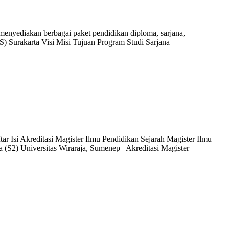
, menyediakan berbagai paket pendidikan diploma, sarjana,
NS) Surakarta Visi Misi Tujuan Program Studi Sarjana
r Isi Akreditasi Magister Ilmu Pendidikan Sejarah Magister Ilmu
a (S2) Universitas Wiraraja, Sumenep Akreditasi Magister