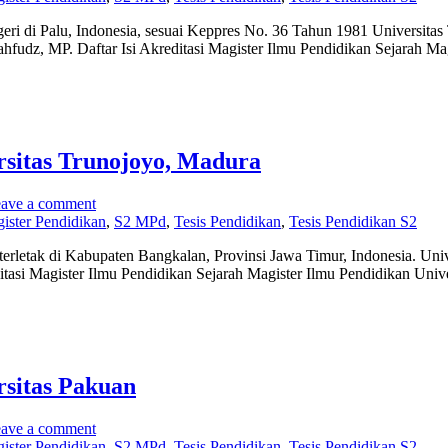
eri di Palu, Indonesia, sesuai Keppres No. 36 Tahun 1981 Universitas
hfudz, MP. Daftar Isi Akreditasi Magister Ilmu Pendidikan Sejarah Ma
rsitas Trunojoyo, Madura
ave a comment
ister Pendidikan
,
S2 MPd
,
Tesis Pendidikan
,
Tesis Pendidikan S2
terletak di Kabupaten Bangkalan, Provinsi Jawa Timur, Indonesia. Un
ditasi Magister Ilmu Pendidikan Sejarah Magister Ilmu Pendidikan Uni
rsitas Pakuan
ave a comment
ister Pendidikan
,
S2 MPd
,
Tesis Pendidikan
,
Tesis Pendidikan S2