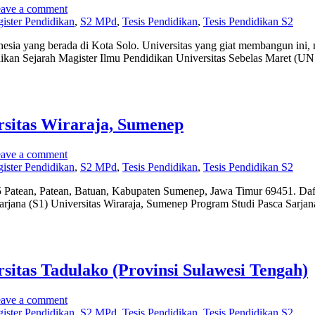
ave a comment
ister Pendidikan
,
S2 MPd
,
Tesis Pendidikan
,
Tesis Pendidikan S2
donesia yang berada di Kota Solo. Universitas yang giat membangun ini
didikan Sejarah Magister Ilmu Pendidikan Universitas Sebelas Maret (U
rsitas Wiraraja, Sumenep
ave a comment
ister Pendidikan
,
S2 MPd
,
Tesis Pendidikan
,
Tesis Pendidikan S2
 Patean, Patean, Batuan, Kabupaten Sumenep, Jawa Timur 69451. Dafta
arjana (S1) Universitas Wiraraja, Sumenep Program Studi Pasca Sarjan
itas Tadulako (Provinsi Sulawesi Tengah)
ave a comment
ister Pendidikan
,
S2 MPd
,
Tesis Pendidikan
,
Tesis Pendidikan S2