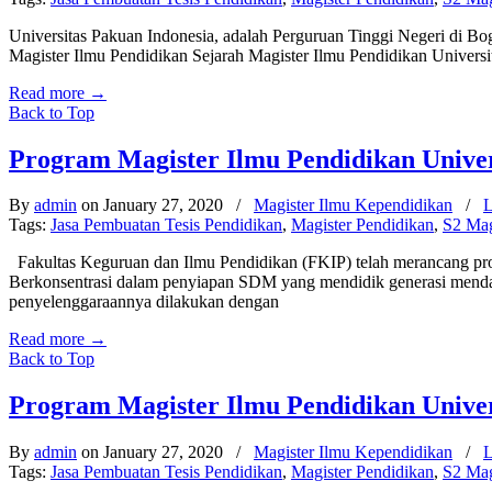
Universitas Pakuan Indonesia, adalah Perguruan Tinggi Negeri di Bogo
Magister Ilmu Pendidikan Sejarah Magister Ilmu Pendidikan Universi
Read more
→
Back to Top
Program Magister Ilmu Pendidikan Univers
By
admin
on January 27, 2020
/
Magister Ilmu Kependidikan
/
L
Tags:
Jasa Pembuatan Tesis Pendidikan
,
Magister Pendidikan
,
S2 Mag
Fakultas Keguruan dan Ilmu Pendidikan (FKIP) telah merancang pro
Berkonsentrasi dalam penyiapan SDM yang mendidik generasi mendata
penyelenggaraannya dilakukan dengan
Read more
→
Back to Top
Program Magister Ilmu Pendidikan Univer
By
admin
on January 27, 2020
/
Magister Ilmu Kependidikan
/
L
Tags:
Jasa Pembuatan Tesis Pendidikan
,
Magister Pendidikan
,
S2 Mag