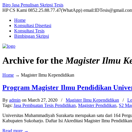
Biro Jasa Penulisan Skripsi Tesis
HP CS Kami 0852.25.88.77.47(WhatApp) email:IDTesis@gmail.co
Home
Konsultasi Disertasi
Konsultasi Tesis
Bimbingan Skripsi
Archive for the
Magister Ilmu K
Home
→
Magister Ilmu Kependidikan
Program Magister Ilmu Pendidikan Univ
By
admin
on March 27, 2020
/
Magister Ilmu Kependidikan
/
Le
Tags:
Jasa Pembuatan Tesis Pendidikan
,
Magister Pendidikan
,
S2 Mag
Universitas Muhammadiyah Surakarta merupakan satu dari 164 Pergur
Kabupaten Sukoharjo. Daftar Isi Akreditasi Magister Ilmu Pendidika
Read more
→