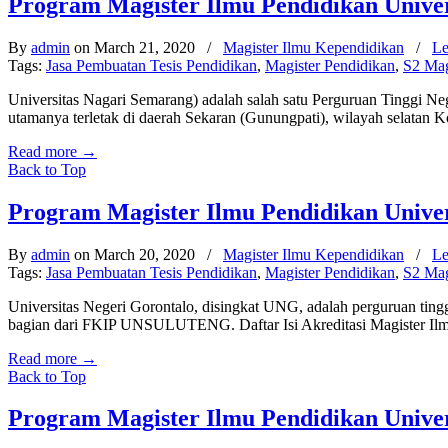
Program Magister Ilmu Pendidikan Unive
By
admin
on March 21, 2020
/
Magister Ilmu Kependidikan
/
Le
Tags:
Jasa Pembuatan Tesis Pendidikan
,
Magister Pendidikan
,
S2 Mag
Universitas Nagari Semarang) adalah salah satu Perguruan Tinggi N
utamanya terletak di daerah Sekaran (Gunungpati), wilayah selatan
Read more
→
Back to Top
Program Magister Ilmu Pendidikan Univer
By
admin
on March 20, 2020
/
Magister Ilmu Kependidikan
/
Le
Tags:
Jasa Pembuatan Tesis Pendidikan
,
Magister Pendidikan
,
S2 Mag
Universitas Negeri Gorontalo, disingkat UNG, adalah perguruan tingg
bagian dari FKIP UNSULUTENG. Daftar Isi Akreditasi Magister Ilmu 
Read more
→
Back to Top
Program Magister Ilmu Pendidikan Univer