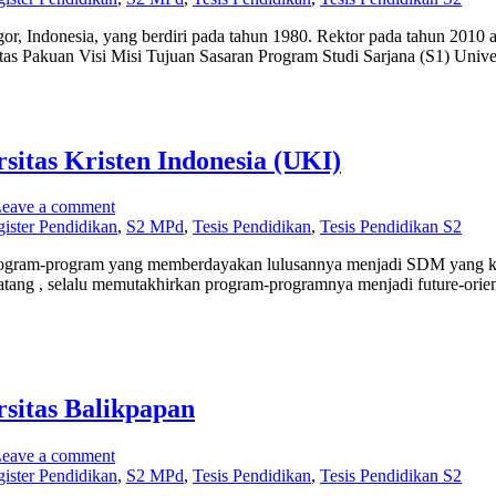
r, Indonesia, yang berdiri pada tahun 1980. Rektor pada tahun 2010 ad
tas Pakuan Visi Misi Tujuan Sasaran Program Studi Sarjana (S1) Univ
itas Kristen Indonesia (UKI)
eave a comment
ister Pendidikan
,
S2 MPd
,
Tesis Pendidikan
,
Tesis Pendidikan S2
gram-program yang memberdayakan lulusannya menjadi SDM yang kompe
ng , selalu memutakhirkan program-programnya menjadi future-orient
sitas Balikpapan
eave a comment
ister Pendidikan
,
S2 MPd
,
Tesis Pendidikan
,
Tesis Pendidikan S2