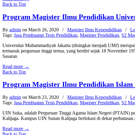
Back to Top
Program Magister Ilmu Pendidikan Univ
By
admin
on March 26, 2020
/
Magister Ilmu Kependidikan
/
Le
Tags:
Jasa Pembuatan Tesis Pendidikan
,
Magister Pendidikan
,
S2 Mag
Universitas Muhammadiyah Jakarta (disingkat menjadi UMJ) merupaka
termasuk perguruan tinggi tertua, yang berdiri sejak 18 November 19
Sasaran
Read more
→
Back to Top
Program Magister Ilmu Pendidikan Islam
By
admin
on March 23, 2020
/
Magister Ilmu Kependidikan
/
Le
Tags:
Jasa Pembuatan Tesis Pendidikan
,
Magister Pendidikan
,
S2 Mag
UIN Suka, adalah Perguruan Tinggi Agama Islam Negeri (PTAIN) per
Kalijaga. Kampus UIN Sunan Kalijaga berlokasi di dekat perbatasan 
Read more
→
Back to Top