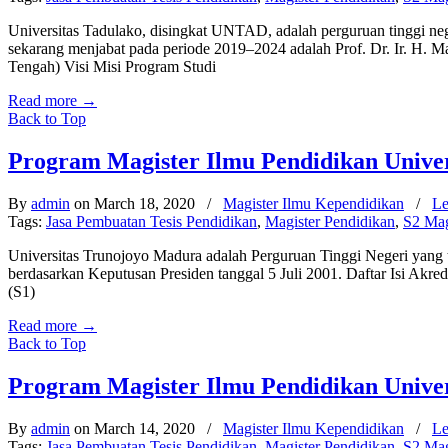
Universitas Tadulako, disingkat UNTAD, adalah perguruan tinggi neg
sekarang menjabat pada periode 2019–2024 adalah Prof. Dr. Ir. H. Ma
Tengah) Visi Misi Program Studi
Read more
→
Back to Top
Program Magister Ilmu Pendidikan Unive
By
admin
on March 18, 2020
/
Magister Ilmu Kependidikan
/
Le
Tags:
Jasa Pembuatan Tesis Pendidikan
,
Magister Pendidikan
,
S2 Mag
Universitas Trunojoyo Madura adalah Perguruan Tinggi Negeri yang 
berdasarkan Keputusan Presiden tanggal 5 Juli 2001. Daftar Isi Akre
(S1)
Read more
→
Back to Top
Program Magister Ilmu Pendidikan Unive
By
admin
on March 14, 2020
/
Magister Ilmu Kependidikan
/
Le
Tags:
Jasa Pembuatan Tesis Pendidikan
,
Magister Pendidikan
,
S2 Mag