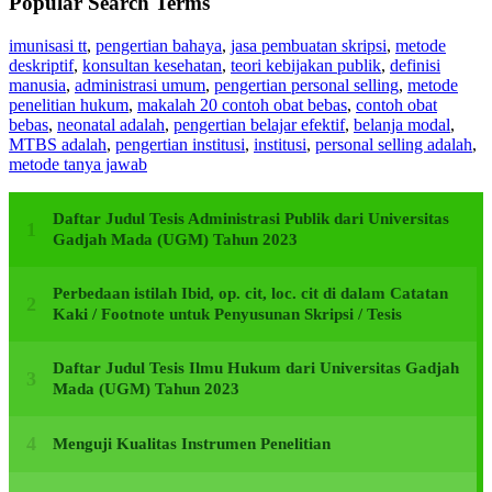
Popular Search Terms
imunisasi tt
,
pengertian bahaya
,
jasa pembuatan skripsi
,
metode
deskriptif
,
konsultan kesehatan
,
teori kebijakan publik
,
definisi
manusia
,
administrasi umum
,
pengertian personal selling
,
metode
penelitian hukum
,
makalah 20 contoh obat bebas
,
contoh obat
bebas
,
neonatal adalah
,
pengertian belajar efektif
,
belanja modal
,
MTBS adalah
,
pengertian institusi
,
institusi
,
personal selling adalah
,
metode tanya jawab
Daftar Judul Tesis Administrasi Publik dari Universitas
Gadjah Mada (UGM) Tahun 2023
Perbedaan istilah Ibid, op. cit, loc. cit di dalam Catatan
Kaki / Footnote untuk Penyusunan Skripsi / Tesis
Daftar Judul Tesis Ilmu Hukum dari Universitas Gadjah
Mada (UGM) Tahun 2023
Menguji Kualitas Instrumen Penelitian