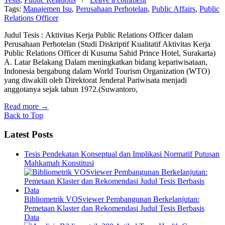
Tags:
Manajemen Isu
,
Perusahaan Perhotelan
,
Public Affairs
,
Public
Relations Officer
Judul Tesis : Aktivitas Kerja Public Relations Officer dalam
Perusahaan Perhotelan (Studi Diskriptif Kualitatif Aktivitas Kerja
Public Relations Officer di Kusuma Sahid Prince Hotel, Surakarta)
A. Latar Belakang Dalam meningkatkan bidang kepariwisataan,
Indonesia bergabung dalam World Tourism Organization (WTO)
yang diwakili oleh Direktorat Jenderal Pariwisata menjadi
anggotanya sejak tahun 1972.(Suwantoro,
Read more
→
Back to Top
Latest Posts
Tesis Pendekatan Konseptual dan Implikasi Normatif Putusan
Mahkamah Konstitusi
Bibliometrik VOSviewer Pembangunan Berkelanjutan:
Pemetaan Klaster dan Rekomendasi Judul Tesis Berbasis
Data