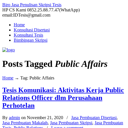
Biro Jasa Penulisan Skripsi Tesis
HP CS Kami 0852.25.88.77.47(WhatApp)
email:IDTesis@gmail.com
Home
Konsultasi Disertasi
Konsultasi Tesis
Bimbingan Skripsi
Posts Tagged
Public Affairs
Home
→
Tag: Public Affairs
Tesis Komunikasi: Aktivitas Kerja Public
Relations Officer dlm Perusahaan
Perhotelan
By
admin
on November 21, 2020
/
Jasa Pembuatan Disertasi
,
Jasa Pembuatan Makalah
,
Jasa Pembuatan Skripsi
,
Jasa Pembuatan
Tesis
,
Public Relations
/
Leave a comment