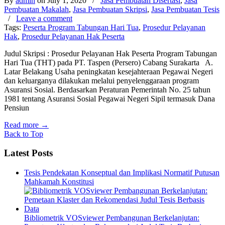
By
admin
on July 1, 2020
/
Jasa Pembuatan Disertasi
,
Jasa
Pembuatan Makalah
,
Jasa Pembuatan Skripsi
,
Jasa Pembuatan Tesis
/
Leave a comment
Tags:
Peserta Program Tabungan Hari Tua
,
Prosedur Pelayanan
Hak
,
Prosedur Pelayanan Hak Peserta
Judul Skripsi : Prosedur Pelayanan Hak Peserta Program Tabungan
Hari Tua (THT) pada PT. Taspen (Persero) Cabang Surakarta A.
Latar Belakang Usaha peningkatan kesejahteraan Pegawai Negeri
dan keluarganya dilakukan melalui penyelenggaraan program
Asuransi Sosial. Berdasarkan Peraturan Pemerintah No. 25 tahun
1981 tentang Asuransi Sosial Pegawai Negeri Sipil termasuk Dana
Pensiun
Read more
→
Back to Top
Latest Posts
Tesis Pendekatan Konseptual dan Implikasi Normatif Putusan
Mahkamah Konstitusi
Bibliometrik VOSviewer Pembangunan Berkelanjutan: