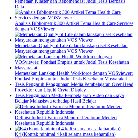
Pemetaan Klaster dan Rekomendasi Judul Tesis Berbasis
Data
Analisis Bibliometrik 300 Artikel Tema Health Care Services
dengan VOSViewer
Memetakan Quality of Life dalam lanskap riset Kesehatan
Masyarakat menggunakan VOS Viewer
Memetakan Lanskap Health Workforce dengan VOSviewer:
Fondasi Empiris untuk Judul Tesis Kesehatan Masyarakat
Tesis Pengaruh Penggunaan Media Pembelajaran Over Head
Proyektor dan Liquid Crytal Display
Tesis Penggunaan Media Pembelajaran Video dan Gaya
Belajar Mahasiswa terhadap Hasil Belajar
Definisi Industri Farmasi Menurut Peraturan Menteri
Kesehatan Republik Indonesia
K4 (Kontak minimal 4 kali selama masa kehamilan)