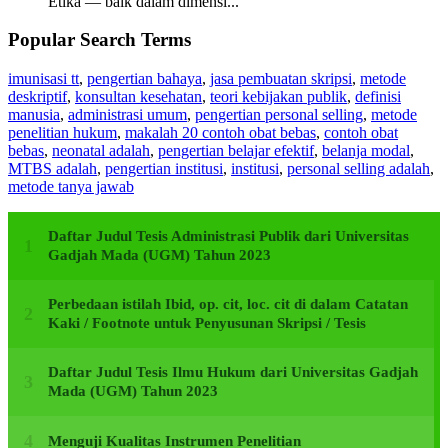
Etika — baik dalam dimensi...
Popular Search Terms
imunisasi tt
,
pengertian bahaya
,
jasa pembuatan skripsi
,
metode
deskriptif
,
konsultan kesehatan
,
teori kebijakan publik
,
definisi
manusia
,
administrasi umum
,
pengertian personal selling
,
metode
penelitian hukum
,
makalah 20 contoh obat bebas
,
contoh obat
bebas
,
neonatal adalah
,
pengertian belajar efektif
,
belanja modal
,
MTBS adalah
,
pengertian institusi
,
institusi
,
personal selling adalah
,
metode tanya jawab
Daftar Judul Tesis Administrasi Publik dari Universitas
Gadjah Mada (UGM) Tahun 2023
Perbedaan istilah Ibid, op. cit, loc. cit di dalam Catatan
Kaki / Footnote untuk Penyusunan Skripsi / Tesis
Daftar Judul Tesis Ilmu Hukum dari Universitas Gadjah
Mada (UGM) Tahun 2023
Menguji Kualitas Instrumen Penelitian