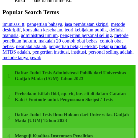
Etika — baik dalam dimensi...
Popular Search Terms
imunisasi tt
,
pengertian bahaya
,
jasa pembuatan skripsi
,
metode
deskriptif
,
konsultan kesehatan
,
teori kebijakan publik
,
definisi
manusia
,
administrasi umum
,
pengertian personal selling
,
metode
penelitian hukum
,
makalah 20 contoh obat bebas
,
contoh obat
bebas
,
neonatal adalah
,
pengertian belajar efektif
,
belanja modal
,
MTBS adalah
,
pengertian institusi
,
institusi
,
personal selling adalah
,
metode tanya jawab
Daftar Judul Tesis Administrasi Publik dari Universitas
Gadjah Mada (UGM) Tahun 2023
Perbedaan istilah Ibid, op. cit, loc. cit di dalam Catatan
Kaki / Footnote untuk Penyusunan Skripsi / Tesis
Daftar Judul Tesis Ilmu Hukum dari Universitas Gadjah
Mada (UGM) Tahun 2023
Menguji Kualitas Instrumen Penelitian