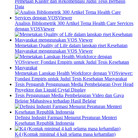
Pemetaan Klaster dan Rekomendasi Judul Tesis Berbasis
Data
Analisis Bibliometrik 300 Artikel Tema Health Care Services
dengan VOSViewer
Memetakan Quality of Life dalam lanskap riset Kesehatan
Masyarakat menggunakan VOS Viewer
Memetakan Lanskap Health Workforce dengan VOSviewer:
Fondasi Empiris untuk Judul Tesis Kesehatan Masyarakat
Tesis Pengaruh Penggunaan Media Pembelajaran Over Head
Proyektor dan Liquid Crytal Display
Tesis Penggunaan Media Pembelajaran Video dan Gaya
Belajar Mahasiswa terhadap Hasil Belajar
Definisi Industri Farmasi Menurut Peraturan Menteri
Kesehatan Republik Indonesia
K4 (Kontak minimal 4 kali selama masa kehamilan)