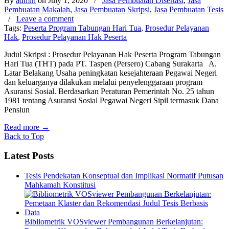
By
admin
on July 1, 2020
/
Jasa Pembuatan Disertasi
,
Jasa
Pembuatan Makalah
,
Jasa Pembuatan Skripsi
,
Jasa Pembuatan Tesis
/
Leave a comment
Tags:
Peserta Program Tabungan Hari Tua
,
Prosedur Pelayanan
Hak
,
Prosedur Pelayanan Hak Peserta
Judul Skripsi : Prosedur Pelayanan Hak Peserta Program Tabungan
Hari Tua (THT) pada PT. Taspen (Persero) Cabang Surakarta A.
Latar Belakang Usaha peningkatan kesejahteraan Pegawai Negeri
dan keluarganya dilakukan melalui penyelenggaraan program
Asuransi Sosial. Berdasarkan Peraturan Pemerintah No. 25 tahun
1981 tentang Asuransi Sosial Pegawai Negeri Sipil termasuk Dana
Pensiun
Read more
→
Back to Top
Latest Posts
Tesis Pendekatan Konseptual dan Implikasi Normatif Putusan
Mahkamah Konstitusi
Bibliometrik VOSviewer Pembangunan Berkelanjutan: