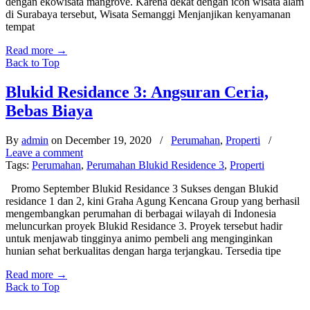
dengan ekowisata mangrove. Karena dekat dengan icon wisata alam
di Surabaya tersebut, Wisata Semanggi Menjanjikan kenyamanan
tempat
Read more
→
Back to Top
Blukid Residance 3: Angsuran Ceria,
Bebas Biaya
By
admin
on December 19, 2020
/
Perumahan
,
Properti
/
Leave a comment
Tags:
Perumahan
,
Perumahan Blukid Residence 3
,
Properti
Promo September Blukid Residance 3 Sukses dengan Blukid
residance 1 dan 2, kini Graha Agung Kencana Group yang berhasil
mengembangkan perumahan di berbagai wilayah di Indonesia
meluncurkan proyek Blukid Residance 3. Proyek tersebut hadir
untuk menjawab tingginya animo pembeli ang menginginkan
hunian sehat berkualitas dengan harga terjangkau. Tersedia tipe
Read more
→
Back to Top