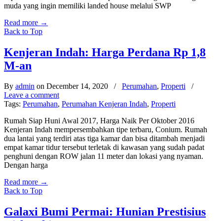
muda yang ingin memiliki landed house melalui SWP
Read more
→
Back to Top
Kenjeran Indah: Harga Perdana Rp 1,8
M-an
By
admin
on December 14, 2020
/
Perumahan
,
Properti
/
Leave a comment
Tags:
Perumahan
,
Perumahan Kenjeran Indah
,
Properti
Rumah Siap Huni Awal 2017, Harga Naik Per Oktober 2016
Kenjeran Indah mempersembahkan tipe terbaru, Conium. Rumah
dua lantai yang terdiri atas tiga kamar dan bisa ditambah menjadi
empat kamar tidur tersebut terletak di kawasan yang sudah padat
penghuni dengan ROW jalan 11 meter dan lokasi yang nyaman.
Dengan harga
Read more
→
Back to Top
Galaxi Bumi Permai: Hunian Prestisius