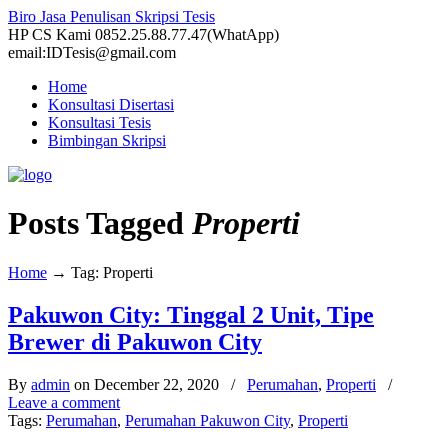
Biro Jasa Penulisan Skripsi Tesis
HP CS Kami 0852.25.88.77.47(WhatApp)
email:IDTesis@gmail.com
Home
Konsultasi Disertasi
Konsultasi Tesis
Bimbingan Skripsi
Posts Tagged
Properti
Home
→
Tag: Properti
Pakuwon City: Tinggal 2 Unit, Tipe
Brewer di Pakuwon City
By
admin
on December 22, 2020
/
Perumahan
,
Properti
/
Leave a comment
Tags:
Perumahan
,
Perumahan Pakuwon City
,
Properti