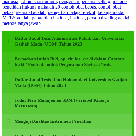
manusia
,
administrasi umum
,
pengertian personal selling
,
metode
penelitian hukum
,
makalah 20 contoh obat bebas
,
contoh obat
bebas
,
neonatal adalah
,
pengertian belajar efektif
,
belanja modal
,
MTBS adalah
,
pengertian institusi
,
institusi
,
personal selling adalah
,
metode tanya jawab
Daftar Judul Tesis Administrasi Publik dari Universitas
Gadjah Mada (UGM) Tahun 2023
Perbedaan istilah Ibid, op. cit, loc. cit di dalam Catatan
Kaki / Footnote untuk Penyusunan Skripsi / Tesis
Daftar Judul Tesis Ilmu Hukum dari Universitas Gadjah
Mada (UGM) Tahun 2023
Judul Tesis Manajemen SDM (Variabel Kinerja
Karyawan)
Menguji Kualitas Instrumen Penelitian