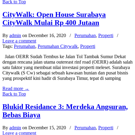
Back to Top
CityWalk: Open House Surabaya
CityWalk Mulai Rp 400 Jutaan
By
admin
on December 16, 2020
/
Perumahan
,
Properti
/
Leave a comment
Tags:
Perumahan
,
Perumahan Citywalk
,
Properti
Jalan OERR Sudah Tembus ke Jalan Tol Tambak Sumur Dekat
dengan rencana jalan utama outereast rinf road (OERR) adalah salah
satu faktor yang membuat nilai investasi properti meleset. Surabaya
Citywalk (S Cw) sebagai sebuah kawasan hunian dan pusat bisnis
yang prospektif kini hadir di Surabaya Timur, tepat di samping
Read more
→
Back to Top
Blukid Residance 3: Merdeka Angsuran,
Bebas Biaya
By
admin
on December 15, 2020
/
Perumahan
,
Properti
/
Leave a comment