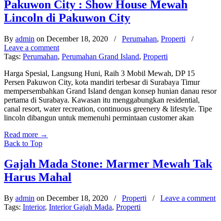
Pakuwon City : Show House Mewah
Lincoln di Pakuwon City
By
admin
on December 18, 2020
/
Perumahan
,
Properti
/
Leave a comment
Tags:
Perumahan
,
Perumahan Grand Island
,
Properti
Harga Spesial, Langsung Huni, Raih 3 Mobil Mewah, DP 15
Persen Pakuwon City, kota mandiri terbesar di Surabaya Timur
mempersembahkan Grand Island dengan konsep hunian danau resor
pertama di Surabaya. Kawasan itu menggabungkan residential,
canal resort, water recreation, continuous greenery & lifestyle. Tipe
lincoln dibangun untuk memenuhi permintaan customer akan
Read more
→
Back to Top
Gajah Mada Stone: Marmer Mewah Tak
Harus Mahal
By
admin
on December 18, 2020
/
Properti
/
Leave a comment
Tags:
Interior
,
Interior Gajah Mada
,
Properti