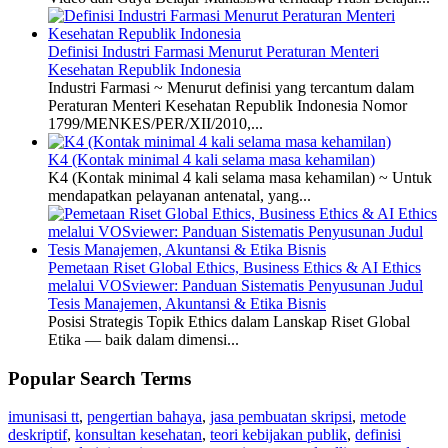
Definisi Industri Farmasi Menurut Peraturan Menteri
Kesehatan Republik Indonesia
Industri Farmasi ~ Menurut definisi yang tercantum dalam
Peraturan Menteri Kesehatan Republik Indonesia Nomor
1799/MENKES/PER/XII/2010,...
K4 (Kontak minimal 4 kali selama masa kehamilan)
K4 (Kontak minimal 4 kali selama masa kehamilan) ~ Untuk
mendapatkan pelayanan antenatal, yang...
Pemetaan Riset Global Ethics, Business Ethics & AI Ethics
melalui VOSviewer: Panduan Sistematis Penyusunan Judul
Tesis Manajemen, Akuntansi & Etika Bisnis
Posisi Strategis Topik Ethics dalam Lanskap Riset Global
Etika — baik dalam dimensi...
Popular Search Terms
imunisasi tt
,
pengertian bahaya
,
jasa pembuatan skripsi
,
metode
deskriptif
,
konsultan kesehatan
,
teori kebijakan publik
,
definisi