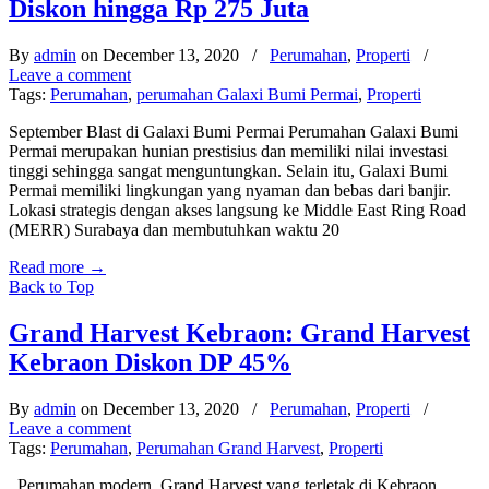
Diskon hingga Rp 275 Juta
By
admin
on December 13, 2020
/
Perumahan
,
Properti
/
Leave a comment
Tags:
Perumahan
,
perumahan Galaxi Bumi Permai
,
Properti
September Blast di Galaxi Bumi Permai Perumahan Galaxi Bumi
Permai merupakan hunian prestisius dan memiliki nilai investasi
tinggi sehingga sangat menguntungkan. Selain itu, Galaxi Bumi
Permai memiliki lingkungan yang nyaman dan bebas dari banjir.
Lokasi strategis dengan akses langsung ke Middle East Ring Road
(MERR) Surabaya dan membutuhkan waktu 20
Read more
→
Back to Top
Grand Harvest Kebraon: Grand Harvest
Kebraon Diskon DP 45%
By
admin
on December 13, 2020
/
Perumahan
,
Properti
/
Leave a comment
Tags:
Perumahan
,
Perumahan Grand Harvest
,
Properti
Perumahan modern Grand Harvest yang terletak di Kebraon