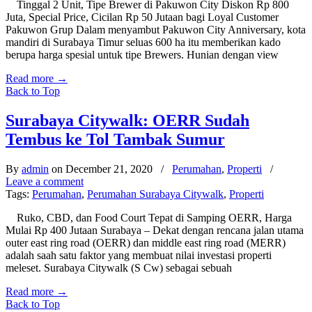
Tinggal 2 Unit, Tipe Brewer di Pakuwon City Diskon Rp 800
Juta, Special Price, Cicilan Rp 50 Jutaan bagi Loyal Customer
Pakuwon Grup Dalam menyambut Pakuwon City Anniversary, kota
mandiri di Surabaya Timur seluas 600 ha itu memberikan kado
berupa harga spesial untuk tipe Brewers. Hunian dengan view
Read more
→
Back to Top
Surabaya Citywalk: OERR Sudah
Tembus ke Tol Tambak Sumur
By
admin
on December 21, 2020
/
Perumahan
,
Properti
/
Leave a comment
Tags:
Perumahan
,
Perumahan Surabaya Citywalk
,
Properti
Ruko, CBD, dan Food Court Tepat di Samping OERR, Harga
Mulai Rp 400 Jutaan Surabaya – Dekat dengan rencana jalan utama
outer east ring road (OERR) dan middle east ring road (MERR)
adalah saah satu faktor yang membuat nilai investasi properti
meleset. Surabaya Citywalk (S Cw) sebagai sebuah
Read more
→
Back to Top