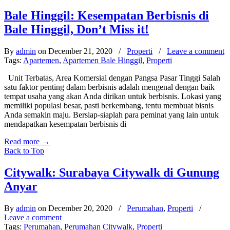
Bale Hinggil: Kesempatan Berbisnis di
Bale Hinggil, Don’t Miss it!
By
admin
on December 21, 2020
/
Properti
/
Leave a comment
Tags:
Apartemen
,
Apartemen Bale Hinggil
,
Properti
Unit Terbatas, Area Komersial dengan Pangsa Pasar Tinggi Salah
satu faktor penting dalam berbisnis adalah mengenal dengan baik
tempat usaha yang akan Anda dirikan untuk berbisnis. Lokasi yang
memiliki populasi besar, pasti berkembang, tentu membuat bisnis
Anda semakin maju. Bersiap-siaplah para peminat yang lain untuk
mendapatkan kesempatan berbisnis di
Read more
→
Back to Top
Citywalk: Surabaya Citywalk di Gunung
Anyar
By
admin
on December 20, 2020
/
Perumahan
,
Properti
/
Leave a comment
Tags:
Perumahan
,
Perumahan Citywalk
,
Properti