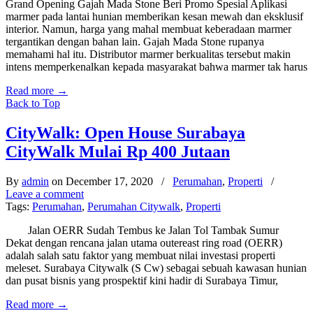
Grand Opening Gajah Mada Stone Beri Promo Spesial Aplikasi
marmer pada lantai hunian memberikan kesan mewah dan eksklusif
interior. Namun, harga yang mahal membuat keberadaan marmer
tergantikan dengan bahan lain. Gajah Mada Stone rupanya
memahami hal itu. Distributor marmer berkualitas tersebut makin
intens memperkenalkan kepada masyarakat bahwa marmer tak harus
Read more
→
Back to Top
CityWalk: Open House Surabaya
CityWalk Mulai Rp 400 Jutaan
By
admin
on December 17, 2020
/
Perumahan
,
Properti
/
Leave a comment
Tags:
Perumahan
,
Perumahan Citywalk
,
Properti
Jalan OERR Sudah Tembus ke Jalan Tol Tambak Sumur
Dekat dengan rencana jalan utama outereast ring road (OERR)
adalah salah satu faktor yang membuat nilai investasi properti
meleset. Surabaya Citywalk (S Cw) sebagai sebuah kawasan hunian
dan pusat bisnis yang prospektif kini hadir di Surabaya Timur,
Read more
→