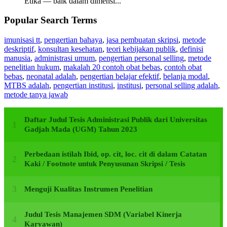
Etika — baik dalam dimensi...
Popular Search Terms
imunisasi tt
,
pengertian bahaya
,
jasa pembuatan skripsi
,
metode
deskriptif
,
konsultan kesehatan
,
teori kebijakan publik
,
definisi
manusia
,
administrasi umum
,
pengertian personal selling
,
metode
penelitian hukum
,
makalah 20 contoh obat bebas
,
contoh obat
bebas
,
neonatal adalah
,
pengertian belajar efektif
,
belanja modal
,
MTBS adalah
,
pengertian institusi
,
institusi
,
personal selling adalah
,
metode tanya jawab
Daftar Judul Tesis Administrasi Publik dari Universitas
Gadjah Mada (UGM) Tahun 2023
Perbedaan istilah Ibid, op. cit, loc. cit di dalam Catatan
Kaki / Footnote untuk Penyusunan Skripsi / Tesis
Menguji Kualitas Instrumen Penelitian
Judul Tesis Manajemen SDM (Variabel Kinerja
Karyawan)