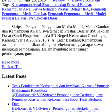
By
admin
on May 25, 2018
/
Review
/
Leave a comment
Tags:
Kemampuan Awal Siswa terhadap Prestasi Belajar
,
Kemampuan Awal Siswa terhadap Prestasi Belajar IPA
,
Pengaruh
Penggunaan Media Gambar
,
Pengaruh Penggunaan Media Model
,
Prestasi Belajar IPA Sekolah Dasar
Judul Skripsi : Pengaruh Penggunaan Media Model, Media Gambar
dan Kemampuan Awal Siswa terhadap Prestasi Belajar IPA Sekolah
Dasar (Studi Eksperimen pada SD Negeri Kecamatan Gondangrejo
Karanganyar TA 2009/2010 ) A. Latar Belakang Kemampuan
awal perlu dikondisikan oleh guru sebelum mengajar agar siswa
mengikuti pembelajaran. Dalam membuat perencanaan
pembelajaran, guru
Read more
→
Back to Top
Latest Posts
Tesis Pendekatan Konseptual dan Implikasi Normatif Putusan
Mahkamah Konstitusi
Bibliometrik VOSviewer Pembangunan Berkelanjutan: