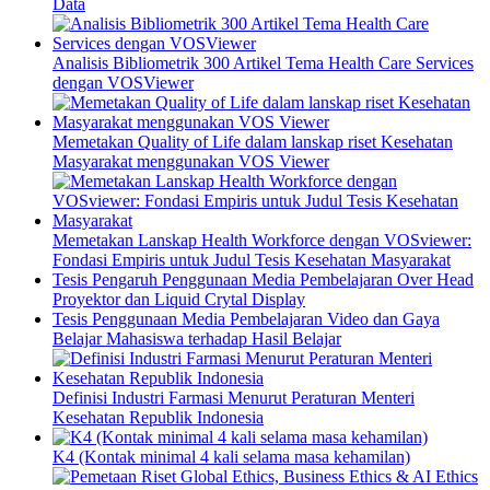
Data
Analisis Bibliometrik 300 Artikel Tema Health Care Services
dengan VOSViewer
Memetakan Quality of Life dalam lanskap riset Kesehatan
Masyarakat menggunakan VOS Viewer
Memetakan Lanskap Health Workforce dengan VOSviewer:
Fondasi Empiris untuk Judul Tesis Kesehatan Masyarakat
Tesis Pengaruh Penggunaan Media Pembelajaran Over Head
Proyektor dan Liquid Crytal Display
Tesis Penggunaan Media Pembelajaran Video dan Gaya
Belajar Mahasiswa terhadap Hasil Belajar
Definisi Industri Farmasi Menurut Peraturan Menteri
Kesehatan Republik Indonesia
K4 (Kontak minimal 4 kali selama masa kehamilan)