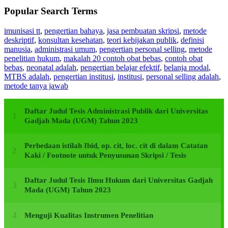
Popular Search Terms
imunisasi tt
,
pengertian bahaya
,
jasa pembuatan skripsi
,
metode
deskriptif
,
konsultan kesehatan
,
teori kebijakan publik
,
definisi
manusia
,
administrasi umum
,
pengertian personal selling
,
metode
penelitian hukum
,
makalah 20 contoh obat bebas
,
contoh obat
bebas
,
neonatal adalah
,
pengertian belajar efektif
,
belanja modal
,
MTBS adalah
,
pengertian institusi
,
institusi
,
personal selling adalah
,
metode tanya jawab
Daftar Judul Tesis Administrasi Publik dari Universitas
Gadjah Mada (UGM) Tahun 2023
Perbedaan istilah Ibid, op. cit, loc. cit di dalam Catatan
Kaki / Footnote untuk Penyusunan Skripsi / Tesis
Daftar Judul Tesis Ilmu Hukum dari Universitas Gadjah
Mada (UGM) Tahun 2023
Menguji Kualitas Instrumen Penelitian