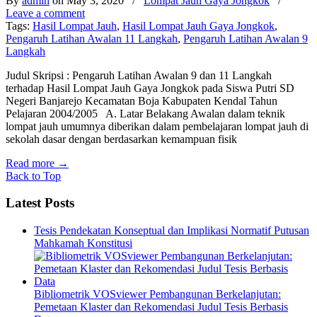
By
admin
on May 3, 2020
/
Lompat Jauh Gaya Jongkok
/
Leave a comment
Tags:
Hasil Lompat Jauh
,
Hasil Lompat Jauh Gaya Jongkok
,
Pengaruh Latihan Awalan 11 Langkah
,
Pengaruh Latihan Awalan 9
Langkah
Judul Skripsi : Pengaruh Latihan Awalan 9 dan 11 Langkah
terhadap Hasil Lompat Jauh Gaya Jongkok pada Siswa Putri SD
Negeri Banjarejo Kecamatan Boja Kabupaten Kendal Tahun
Pelajaran 2004/2005 A. Latar Belakang Awalan dalam teknik
lompat jauh umumnya diberikan dalam pembelajaran lompat jauh di
sekolah dasar dengan berdasarkan kemampuan fisik
Read more
→
Back to Top
Latest Posts
Tesis Pendekatan Konseptual dan Implikasi Normatif Putusan
Mahkamah Konstitusi
Bibliometrik VOSviewer Pembangunan Berkelanjutan:
Pemetaan Klaster dan Rekomendasi Judul Tesis Berbasis