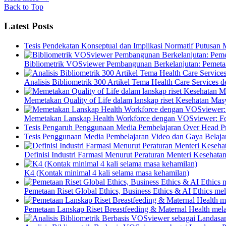
Back to Top
Latest Posts
Tesis Pendekatan Konseptual dan Implikasi Normatif Putusan
Bibliometrik VOSviewer Pembangunan Berkelanjutan: Pemetaa
Analisis Bibliometrik 300 Artikel Tema Health Care Service
Memetakan Quality of Life dalam lanskap riset Kesehatan M
Memetakan Lanskap Health Workforce dengan VOSviewer: Fon
Tesis Pengaruh Penggunaan Media Pembelajaran Over Head Pro
Tesis Penggunaan Media Pembelajaran Video dan Gaya Belajar
Definisi Industri Farmasi Menurut Peraturan Menteri Kesehata
K4 (Kontak minimal 4 kali selama masa kehamilan)
Pemetaan Riset Global Ethics, Business Ethics & AI Ethics m
Pemetaan Lanskap Riset Breastfeeding & Maternal Health mel