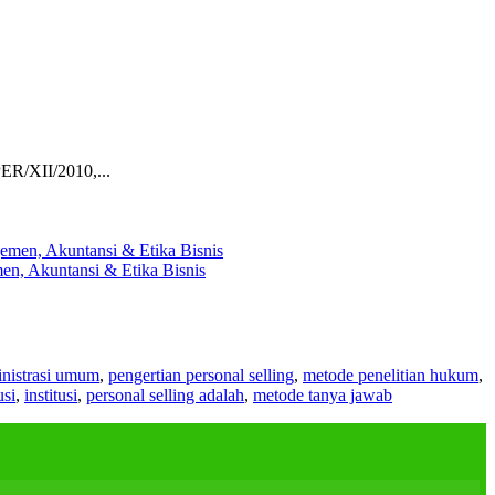
ER/XII/2010,...
en, Akuntansi & Etika Bisnis
nistrasi umum
,
pengertian personal selling
,
metode penelitian hukum
,
usi
,
institusi
,
personal selling adalah
,
metode tanya jawab