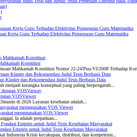
enyusunan Judul Tesis dan Jurnal: Studi Pemetaan Literatur pada Top
]
san Kerja Guru Terhadap Efektivitas Pengajaran Guru Matematika
 Mahkamah Konstitusi
 Putusan Mahkamah Konstitusi Nomor 22-24/Puu-VI/2008 Terhadap Kon
n Klaster dan Rekomendasi Judul Tesis Berbasis Data
ah menjadi kerangka konseptual yang paling berpengaruh...
s dengan VOSViewer
namis di 2026 Layanan kesehatan adalah...
asyarakat menggunakan VOS Viewer
unggal. Ia adalah perpaduan...
dasi Empiris untuk Judul Tesis Kesehatan Masyarakat
 Indonesia Krisis kecukupan, distribusi, dan kompetensi...