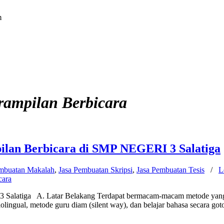
m
rampilan Berbicara
pilan Berbicara di SMP NEGERI 3 Salatiga
embuatan Makalah
,
Jasa Pembuatan Skripsi
,
Jasa Pembuatan Tesis
/
L
cara
3 Salatiga A. Latar Belakang Terdapat bermacam-macam metode yang 
olingual, metode guru diam (silent way), dan belajar bahasa secara go