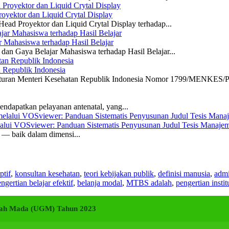
yektor dan Liquid Crytal Display
ead Proyektor dan Liquid Crytal Display terhadap...
 Mahasiswa terhadap Hasil Belajar
dan Gaya Belajar Mahasiswa terhadap Hasil Belajar...
n Republik Indonesia
eraturan Menteri Kesehatan Republik Indonesia Nomor 1799/MENKES/P
ndapatkan pelayanan antenatal, yang...
elalui VOSviewer: Panduan Sistematis Penyusunan Judul Tesis Manajem
a — baik dalam dimensi...
ptif
,
konsultan kesehatan
,
teori kebijakan publik
,
definisi manusia
,
admi
ngertian belajar efektif
,
belanja modal
,
MTBS adalah
,
pengertian instit
adjah Mada (UGM) Tahun 2023