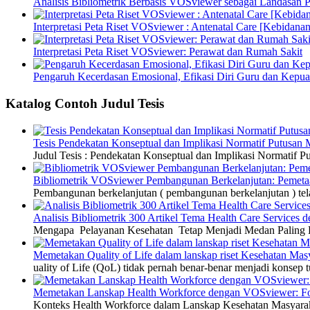
Analisis Bibliometrik Berbasis VOSviewer sebagai Landasan P
Interpretasi Peta Riset VOSviewer : Antenatal Care [Kebidanan
Interpretasi Peta Riset VOSviewer: Perawat dan Rumah Sakit
Pengaruh Kecerdasan Emosional, Efikasi Diri Guru dan Kepua
Katalog Contoh Judul Tesis
Tesis Pendekatan Konseptual dan Implikasi Normatif Putusan
Judul Tesis : Pendekatan Konseptual dan Implikasi Normatif
Bibliometrik VOSviewer Pembangunan Berkelanjutan: Pemetaa
Pembangunan berkelanjutan ( pembangunan berkelanjutan ) tel
Analisis Bibliometrik 300 Artikel Tema Health Care Service
Mengapa Pelayanan Kesehatan Tetap Menjadi Medan Paling Di
Memetakan Quality of Life dalam lanskap riset Kesehatan M
uality of Life (QoL) tidak pernah benar-benar menjadi konsep t
Memetakan Lanskap Health Workforce dengan VOSviewer: Fon
Konteks Health Workforce dalam Lanskap Kesehatan Masyarakat