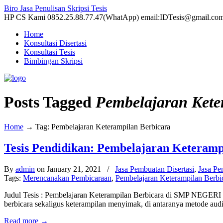
Biro Jasa Penulisan Skripsi Tesis
HP CS Kami 0852.25.88.77.47(WhatApp) email:IDTesis@gmail.co
Home
Konsultasi Disertasi
Konsultasi Tesis
Bimbingan Skripsi
Posts Tagged
Pembelajaran Kete
Home
→
Tag: Pembelajaran Keterampilan Berbicara
Tesis Pendidikan: Pembelajaran Keteram
By
admin
on January 21, 2021
/
Jasa Pembuatan Disertasi
,
Jasa P
Tags:
Merencanakan Pembicaraan
,
Pembelajaran Keterampilan Berbi
Judul Tesis : Pembelajaran Keterampilan Berbicara di SMP NEGERI 
berbicara sekaligus keterampilan menyimak, di antaranya metode audi
Read more
→