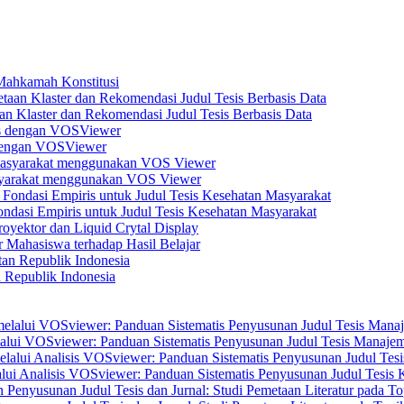
 Mahkamah Konstitusi
n Klaster dan Rekomendasi Judul Tesis Berbasis Data
s dengan VOSViewer
asyarakat menggunakan VOS Viewer
dasi Empiris untuk Judul Tesis Kesehatan Masyarakat
yektor dan Liquid Crytal Display
 Mahasiswa terhadap Hasil Belajar
n Republik Indonesia
elalui VOSviewer: Panduan Sistematis Penyusunan Judul Tesis Manajem
alui Analisis VOSviewer: Panduan Sistematis Penyusunan Judul Tesis