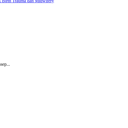
ik Birth Trauma dan Midwifery
sep...