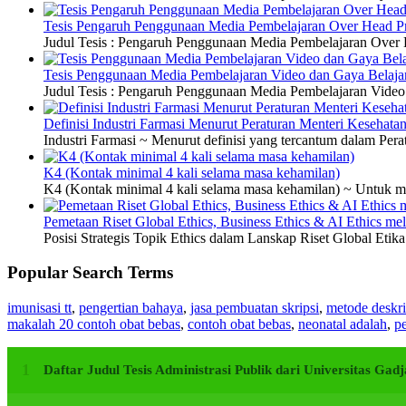
Tesis Pengaruh Penggunaan Media Pembelajaran Over Head Pro
Judul Tesis : Pengaruh Penggunaan Media Pembelajaran Over H
Tesis Penggunaan Media Pembelajaran Video dan Gaya Belajar
Judul Tesis : Pengaruh Penggunaan Media Pembelajaran Video 
Definisi Industri Farmasi Menurut Peraturan Menteri Kesehata
Industri Farmasi ~ Menurut definisi yang tercantum dalam P
K4 (Kontak minimal 4 kali selama masa kehamilan)
K4 (Kontak minimal 4 kali selama masa kehamilan) ~ Untuk me
Pemetaan Riset Global Ethics, Business Ethics & AI Ethics m
Posisi Strategis Topik Ethics dalam Lanskap Riset Global Etik
Popular Search Terms
imunisasi tt
,
pengertian bahaya
,
jasa pembuatan skripsi
,
metode deskri
makalah 20 contoh obat bebas
,
contoh obat bebas
,
neonatal adalah
,
pe
Daftar Judul Tesis Administrasi Publik dari Universitas G