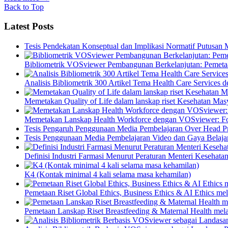
Back to Top
Latest Posts
Tesis Pendekatan Konseptual dan Implikasi Normatif Putusan
Bibliometrik VOSviewer Pembangunan Berkelanjutan: Pemetaa
Analisis Bibliometrik 300 Artikel Tema Health Care Service
Memetakan Quality of Life dalam lanskap riset Kesehatan M
Memetakan Lanskap Health Workforce dengan VOSviewer: Fon
Tesis Pengaruh Penggunaan Media Pembelajaran Over Head Pro
Tesis Penggunaan Media Pembelajaran Video dan Gaya Belajar
Definisi Industri Farmasi Menurut Peraturan Menteri Kesehata
K4 (Kontak minimal 4 kali selama masa kehamilan)
Pemetaan Riset Global Ethics, Business Ethics & AI Ethics m
Pemetaan Lanskap Riset Breastfeeding & Maternal Health mel