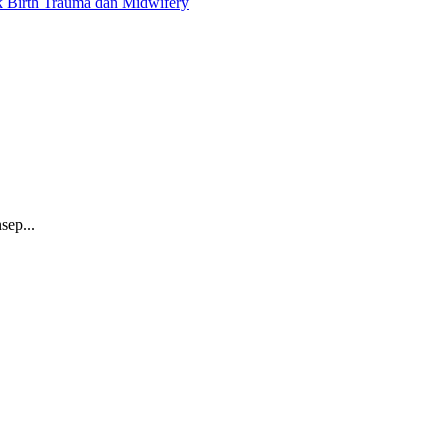
ik Birth Trauma dan Midwifery
sep...