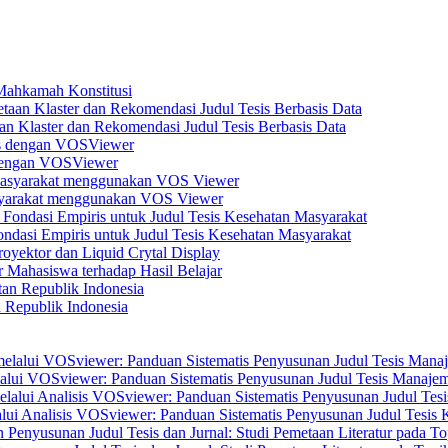
 Mahkamah Konstitusi
n Klaster dan Rekomendasi Judul Tesis Berbasis Data
s dengan VOSViewer
asyarakat menggunakan VOS Viewer
dasi Empiris untuk Judul Tesis Kesehatan Masyarakat
yektor dan Liquid Crytal Display
 Mahasiswa terhadap Hasil Belajar
n Republik Indonesia
elalui VOSviewer: Panduan Sistematis Penyusunan Judul Tesis Manajem
alui Analisis VOSviewer: Panduan Sistematis Penyusunan Judul Tesis