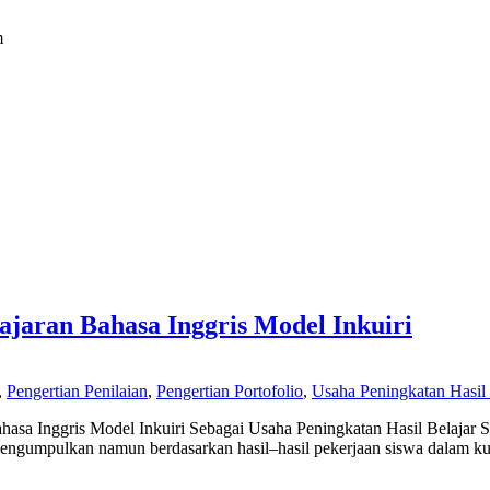
m
lajaran Bahasa Inggris Model Inkuiri
,
Pengertian Penilaian
,
Pengertian Portofolio
,
Usaha Peningkatan Hasil 
 Bahasa Inggris Model Inkuiri Sebagai Usaha Peningkatan Hasil Belaj
s mengumpulkan namun berdasarkan hasil–hasil pekerjaan siswa dalam k