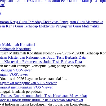
enyusunan Judul Tesis dan Jurnal: Studi Pemetaan Literatur pada Top
]
san Kerja Guru Terhadap Efektivitas Pengajaran Guru Matematika
 Mahkamah Konstitusi
 Putusan Mahkamah Konstitusi Nomor 22-24/Puu-VI/2008 Terhadap Kon
n Klaster dan Rekomendasi Judul Tesis Berbasis Data
ah menjadi kerangka konseptual yang paling berpengaruh...
s dengan VOSViewer
namis di 2026 Layanan kesehatan adalah...
asyarakat menggunakan VOS Viewer
unggal. Ia adalah perpaduan...
dasi Empiris untuk Judul Tesis Kesehatan Masyarakat
 Indonesia Krisis kecukupan, distribusi, dan kompetensi...