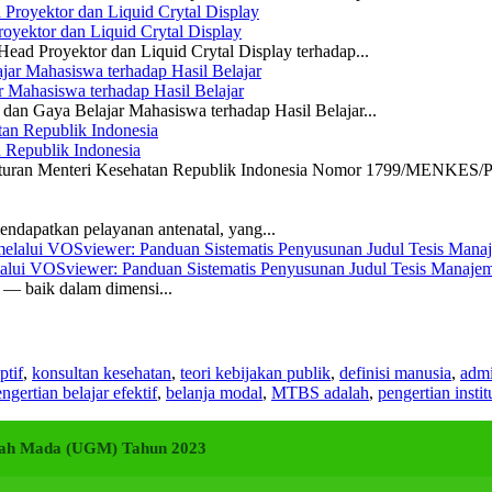
yektor dan Liquid Crytal Display
ead Proyektor dan Liquid Crytal Display terhadap...
 Mahasiswa terhadap Hasil Belajar
dan Gaya Belajar Mahasiswa terhadap Hasil Belajar...
n Republik Indonesia
eraturan Menteri Kesehatan Republik Indonesia Nomor 1799/MENKES/P
ndapatkan pelayanan antenatal, yang...
elalui VOSviewer: Panduan Sistematis Penyusunan Judul Tesis Manajem
a — baik dalam dimensi...
ptif
,
konsultan kesehatan
,
teori kebijakan publik
,
definisi manusia
,
admi
ngertian belajar efektif
,
belanja modal
,
MTBS adalah
,
pengertian instit
adjah Mada (UGM) Tahun 2023