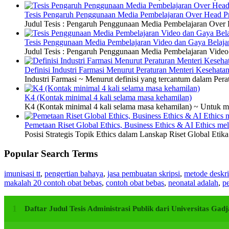
Tesis Pengaruh Penggunaan Media Pembelajaran Over Head Pro
Judul Tesis : Pengaruh Penggunaan Media Pembelajaran Over H
Tesis Penggunaan Media Pembelajaran Video dan Gaya Belajar
Judul Tesis : Pengaruh Penggunaan Media Pembelajaran Video 
Definisi Industri Farmasi Menurut Peraturan Menteri Kesehata
Industri Farmasi ~ Menurut definisi yang tercantum dalam P
K4 (Kontak minimal 4 kali selama masa kehamilan)
K4 (Kontak minimal 4 kali selama masa kehamilan) ~ Untuk me
Pemetaan Riset Global Ethics, Business Ethics & AI Ethics m
Posisi Strategis Topik Ethics dalam Lanskap Riset Global Etik
Popular Search Terms
imunisasi tt
,
pengertian bahaya
,
jasa pembuatan skripsi
,
metode deskri
makalah 20 contoh obat bebas
,
contoh obat bebas
,
neonatal adalah
,
pe
Daftar Judul Tesis Administrasi Publik dari Universitas G