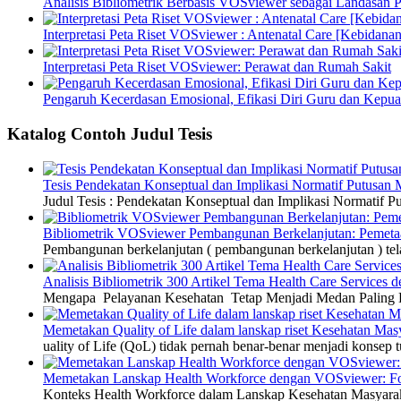
Analisis Bibliometrik Berbasis VOSviewer sebagai Landasan P
Interpretasi Peta Riset VOSviewer : Antenatal Care [Kebidanan
Interpretasi Peta Riset VOSviewer: Perawat dan Rumah Sakit
Pengaruh Kecerdasan Emosional, Efikasi Diri Guru dan Kepua
Katalog Contoh Judul Tesis
Tesis Pendekatan Konseptual dan Implikasi Normatif Putusan
Judul Tesis : Pendekatan Konseptual dan Implikasi Normatif
Bibliometrik VOSviewer Pembangunan Berkelanjutan: Pemetaa
Pembangunan berkelanjutan ( pembangunan berkelanjutan ) tel
Analisis Bibliometrik 300 Artikel Tema Health Care Service
Mengapa Pelayanan Kesehatan Tetap Menjadi Medan Paling Di
Memetakan Quality of Life dalam lanskap riset Kesehatan M
uality of Life (QoL) tidak pernah benar-benar menjadi konsep t
Memetakan Lanskap Health Workforce dengan VOSviewer: Fon
Konteks Health Workforce dalam Lanskap Kesehatan Masyarakat