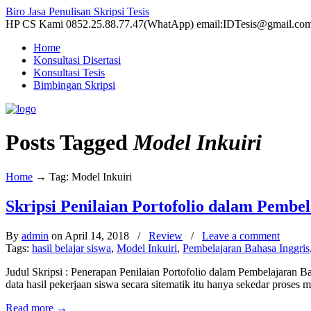
Biro Jasa Penulisan Skripsi Tesis
HP CS Kami 0852.25.88.77.47(WhatApp) email:IDTesis@gmail.co
Home
Konsultasi Disertasi
Konsultasi Tesis
Bimbingan Skripsi
Posts Tagged
Model Inkuiri
Home
→
Tag: Model Inkuiri
Skripsi Penilaian Portofolio dalam Pembe
By
admin
on April 14, 2018
/
Review
/
Leave a comment
Tags:
hasil belajar siswa
,
Model Inkuiri
,
Pembelajaran Bahasa Inggris
Judul Skripsi : Penerapan Penilaian Portofolio dalam Pembelajaran
data hasil pekerjaan siswa secara sitematik itu hanya sekedar prose
Read more
→