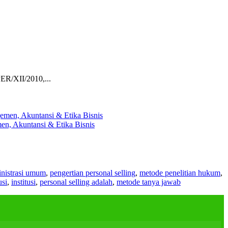
ER/XII/2010,...
en, Akuntansi & Etika Bisnis
nistrasi umum
,
pengertian personal selling
,
metode penelitian hukum
,
usi
,
institusi
,
personal selling adalah
,
metode tanya jawab