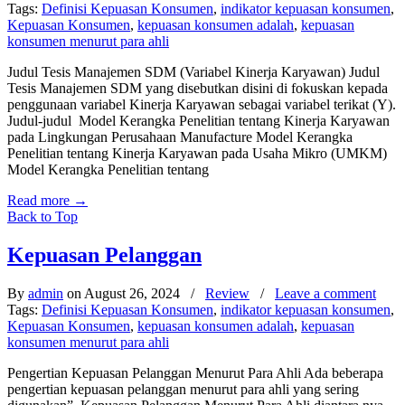
Tags:
Definisi Kepuasan Konsumen
,
indikator kepuasan konsumen
,
Kepuasan Konsumen
,
kepuasan konsumen adalah
,
kepuasan
konsumen menurut para ahli
Judul Tesis Manajemen SDM (Variabel Kinerja Karyawan) Judul
Tesis Manajemen SDM yang disebutkan disini di fokuskan kepada
penggunaan variabel Kinerja Karyawan sebagai variabel terikat (Y).
Judul-judul Model Kerangka Penelitian tentang Kinerja Karyawan
pada Lingkungan Perusahaan Manufacture Model Kerangka
Penelitian tentang Kinerja Karyawan pada Usaha Mikro (UMKM)
Model Kerangka Penelitian tentang
Read more
→
Back to Top
Kepuasan Pelanggan
By
admin
on August 26, 2024
/
Review
/
Leave a comment
Tags:
Definisi Kepuasan Konsumen
,
indikator kepuasan konsumen
,
Kepuasan Konsumen
,
kepuasan konsumen adalah
,
kepuasan
konsumen menurut para ahli
Pengertian Kepuasan Pelanggan Menurut Para Ahli Ada beberapa
pengertian kepuasan pelanggan menurut para ahli yang sering