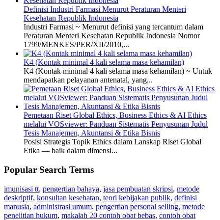
Definisi Industri Farmasi Menurut Peraturan Menteri
Kesehatan Republik Indonesia
Industri Farmasi ~ Menurut definisi yang tercantum dalam
Peraturan Menteri Kesehatan Republik Indonesia Nomor
1799/MENKES/PER/XII/2010,...
K4 (Kontak minimal 4 kali selama masa kehamilan)
K4 (Kontak minimal 4 kali selama masa kehamilan) ~ Untuk
mendapatkan pelayanan antenatal, yang...
Pemetaan Riset Global Ethics, Business Ethics & AI Ethics
melalui VOSviewer: Panduan Sistematis Penyusunan Judul
Tesis Manajemen, Akuntansi & Etika Bisnis
Posisi Strategis Topik Ethics dalam Lanskap Riset Global
Etika — baik dalam dimensi...
Popular Search Terms
imunisasi tt
,
pengertian bahaya
,
jasa pembuatan skripsi
,
metode
deskriptif
,
konsultan kesehatan
,
teori kebijakan publik
,
definisi
manusia
,
administrasi umum
,
pengertian personal selling
,
metode
penelitian hukum
,
makalah 20 contoh obat bebas
,
contoh obat