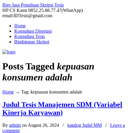
Biro Jasa Penulisan Skripsi Tesis
HP CS Kami 0852.25.88.77.47(WhatApp)
email:IDTesis@gmail.com
Home
Konsultasi Disertasi
Konsultasi Tesis
Bimbingan Skripsi
Posts Tagged
kepuasan
konsumen adalah
Home
→
Tag: kepuasan konsumen adalah
Judul Tesis Manajemen SDM (Variabel
Kinerja Karyawan)
By
admin
on August 26, 2024
/
katalog Judul MM
/
Leave a
comment