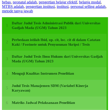
bebas
,
neonatal adalah
,
pengertian belajar efektif
,
belanja modal
,
MTBS adalah
,
pengertian institusi
,
institusi
,
personal selling adalah
,
metode tanya jawab
Daftar Judul Tesis Administrasi Publik dari Universitas
Gadjah Mada (UGM) Tahun 2023
Perbedaan istilah Ibid, op. cit, loc. cit di dalam Catatan
Kaki / Footnote untuk Penyusunan Skripsi / Tesis
Daftar Judul Tesis Ilmu Hukum dari Universitas Gadjah
Mada (UGM) Tahun 2023
Menguji Kualitas Instrumen Penelitian
Judul Tesis Manajemen SDM (Variabel Kinerja
Karyawan)
Matriks Jadwal Pelaksanaan Penelitian