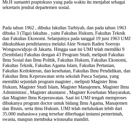
Mr.H sumantri praptokuso yang pada waktu itu menjabat sebagai
sekretaris jendral departemen sosial.
Pada tahun 1962 , dibuka fakultas Tarbiyah, dan pada tahun 1963
dibuka 3 (Tiga) fakultas , yaitu Fakultas Hukum, Fakultas Teknik
dan Fakultas Ekonomi. Selanjutnya pada tanggal 19 juni 1963 UMJ
dikukuhkan pendiriannya melalui Akte Notaris Raden Soerojo
Wongsowidjojo di Jakarta. Hingga saat ini UMJ telah memiliki 9
(Sembilan) Fakultas dengan 43 Program Studi, meliputi Fakultas
Ilmu Sosial dan Ilmu Politik, Fakultas Hukum, Fakultas Ekonomi,
Fakultas Teknik, Fakultas Agama Islam, Fakultas Pertanian,
Fakultas Kedokteran, dan kesehatan, Fakultas Ilmu Pendidikan, dan
Fakultas Ilmu Keperawatan serta sekolah Pasca Sarjana, yang
memiliki sejumlah program magister , meliputi Magister Ilmu
Hukum, Magister Studi Islam, Magister Manajemen, Magister Ilmu
Administrasi , Magister akuntansi , Magister Kesehatan Masyarakat,
dan Magister Ilmu Keperawatan. Saat ini UMJ tengah memproses
dibukanya program doctor untuk bidang Ilmu Agama, Manajemen
dan Bisnis, serta ilmu Hukum. UMJ telah meluluskan lebih dari
35.000 mahasiswa yang tersebar diberbagai instansi pemerintah,
swasta, maupun membuka wirausaha mandiri.