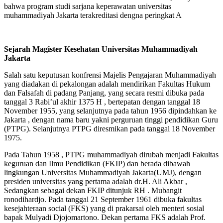
bahwa program studi sarjana keperawatan universitas
muhammadiyah Jakarta terakreditasi dengna peringkat A
Sejarah Magister Kesehatan Universitas
Muhammadiyah
Jakarta
Salah satu keputusan konfrensi Majelis Pengajaran Muhammadiyah
yang diadakan di pekalongan adalah mendirikan Fakultas Hukum
dan Falsafah di padang Panjang, yang secara resmi dibuka pada
tanggal 3 Rabi’ul akhir 1375 H , bertepatan dengan tanggal 18
November 1955, yang selanjutnya pada tahun 1956 dipindahkan ke
Jakarta , dengan nama baru yakni perguruan tinggi pendidikan Guru
(PTPG). Selanjutnya PTPG diresmikan pada tanggal 18 November
1975.
Pada Tahun 1958 , PTPG muhammadiyah dirubah menjadi Fakultas
keguruan dan Ilmu Pendidikan (FKIP) dan berada dibawah
lingkungan Universitas Muhammadiyah Jakarta(UMJ), dengan
presiden universitas yang pertama adalah dr.H. Ali Akbar ,
Sedangkan sebagai dekan FKIP ditunjuk RH . Mubangit
ronodihardjo. Pada tanggal 21 September 1961 dibuka fakultas
kesejahteraan social (FKS) yang di prakarsai oleh menteri sosial
bapak Mulyadi Djojomartono. Dekan pertama FKS adalah Prof.