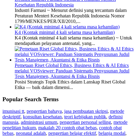
Kesehatan Republik Indonesia
Industri Farmasi ~ Menurut definisi yang tercantum dalam
Peraturan Menteri Kesehatan Republik Indonesia Nomor
1799/MENKES/PER/XII/2010,...
K4 (Kontak minimal 4 kali selama masa kehamilan)
K4 (Kontak minimal 4 kali selama masa kehamilan) ~ Untuk
mendapatkan pelayanan antenatal, yang...
Pemetaan Riset Global Ethics, Business Ethics & AI Ethics
melalui VOSviewer: Panduan Sistematis Penyusunan Judul
Tesis Manajemen, Akuntansi & Etika Bisnis
Posisi Strategis Topik Ethics dalam Lanskap Riset Global
Etika — baik dalam dimensi...
Popular Search Terms
imunisasi tt
,
pengertian bahaya
,
jasa pembuatan skripsi
,
metode
deskriptif
,
konsultan kesehatan
,
teori kebijakan publik
,
definisi
manusia
,
administrasi umum
,
pengertian personal selling
,
metode
penelitian hukum
,
makalah 20 contoh obat bebas
,
contoh obat
bebas
,
neonatal adalah
,
pengertian belajar efektif
,
belanja modal
,