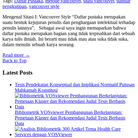
Tags:
Daftar Pustaka
,
metode vancouver
,
sitasi vancouver
,
standar
pengkutipan
,
vancouver style
Mengenal Sitasi I: Vancouver Style “Daftar pustaka merupakan
suatu bentuk kejujuran penulis dan penghargaan intelektual terhadap
penulis lainnya”. Sebagai awal saya ingin memaparkan bahwa
daftar pustaka merupakan bagian yang tidak terpisahkan dari sebuah
karya tulis ilmiah. Ini berarti mau tidak mau atau suka tidak suka,
dalam menulis sebuah karya seorang
Read more
→
Back to Top
Latest Posts
Tesis Pendekatan Konseptual dan Implikasi Normatif Putusan
Mahkamah Konstitusi
Bibliometrik VOSviewer Pembangunan Berkelanjutan:
Pemetaan Klaster dan Rekomendasi Judul Tesis Berbasis
Data