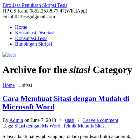
Biro Jasa Penulisan Skripsi Tesis
HP CS Kami 0852.25.88.77.47(WhatApp)
email:IDTesis@gmail.com
Home
Konsultasi Disertasi
Konsultasi Tesis
Bimbingan Skripsi
Archive for the
sitasi
Category
Home
→
sitasi
Cara Membuat Sitasi dengan Mudah di
Microsoft Word
By
Admin
on June 7, 2018
/
sitasi
/
Leave a comment
Tags:
Sitasi dengan Ms Word
,
Teknik Menulis Sitasi
Sitasi adalah hal wajib yang ada dalam penulisan buku akademik,