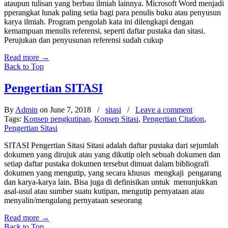
ataupun tulisan yang berbau ilmiah lainnya. Microsoft Word menjadi
pperangkat lunak paling setia bagi para penulis buku atau penyusun
karya ilmiah. Program pengolah kata ini dilengkapi dengan
kemampuan menulis referensi, seperti daftar pustaka dan sitasi.
Perujukan dan penyusunan referensi sudah cukup
Read more
→
Back to Top
Pengertian SITASI
By
Admin
on June 7, 2018
/
sitasi
/
Leave a comment
Tags:
Konsep pengkutipan
,
Konsep Sitasi
,
Pengertian Citation
,
Pengertian Sitasi
SITASI Pengertian Sitasi Sitasi adalah daftar pustaka dari sejumlah
dokumen yang dirujuk atau yang dikutip oleh sebuah dokumen dan
setiap daftar pustaka dokumen tersebut dimuat dalam bibliografi
dokumen yang mengutip, yang secara khusus mengkaji pengarang
dan karya-karya lain. Bisa juga di definisikan untuk menunjukkan
asal-usul atau sumber suatu kutipan, mengutip pernyataan atau
menyalin/mengulang pernyataan seseorang
Read more
→
Back to Top