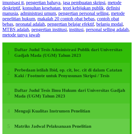
imunisasi tt
,
pengertian bahaya
,
jasa pembuatan skripsi
,
metode
deskriptif
,
konsultan kesehatan
,
teori kebijakan publik
,
definisi
manusia
,
administrasi umum
,
pengertian personal selling
,
metode
penelitian hukum
,
makalah 20 contoh obat bebas
,
contoh obat
bebas
,
neonatal adalah
,
pengertian belajar efektif
,
belanja modal
,
MTBS adalah
,
pengertian institusi
,
institusi
,
personal selling adalah
,
metode tanya jawab
Daftar Judul Tesis Administrasi Publik dari Universitas
Gadjah Mada (UGM) Tahun 2023
Perbedaan istilah Ibid, op. cit, loc. cit di dalam Catatan
Kaki / Footnote untuk Penyusunan Skripsi / Tesis
Daftar Judul Tesis Ilmu Hukum dari Universitas Gadjah
Mada (UGM) Tahun 2023
Menguji Kualitas Instrumen Penelitian
Matriks Jadwal Pelaksanaan Penelitian