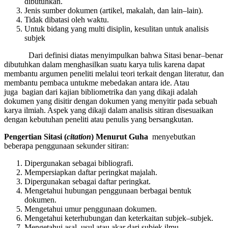
dibutuhkan.
Jenis sumber dokumen (artikel, makalah, dan lain–lain).
Tidak dibatasi oleh waktu.
Untuk bidang yang multi disiplin, kesulitan untuk analisis
subjek
Dari definisi diatas menyimpulkan bahwa Sitasi benar–benar
dibutuhkan dalam menghasilkan suatu karya tulis karena dapat
membantu argumen peneliti melalui teori terkait dengan literatur, dan
membantu pembaca untukme mebedakan antara ide. Atau
juga bagian dari kajian bibliometrika dan yang dikaji adalah
dokumen yang disitir dengan dokumen yang menyitir pada sebuah
karya ilmiah. Aspek yang dikaji dalam analisis sitiran disesuaikan
dengan kebutuhan peneliti atau penulis yang bersangkutan.
Pengertian Sitasi (
citation
) Menurut Guha
menyebutkan
beberapa penggunaan sekunder sitiran:
Dipergunakan sebagai bibliografi.
Mempersiapkan daftar peringkat majalah.
Dipergunakan sebagai daftar peringkat.
Mengetahui hubungan penggunaan berbagai bentuk
dokumen.
Mengetahui umur penggunaan dokumen.
Mengetahui keterhubungan dan keterkaitan subjek–subjek.
Mengetahui asal–usul atau akar dari subjek ilmu.