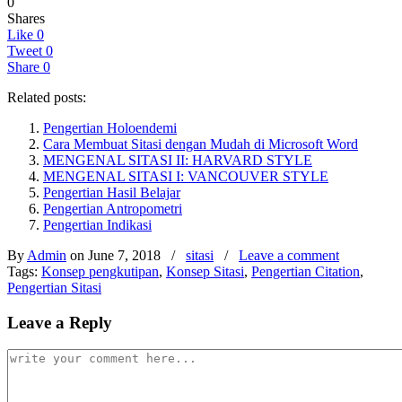
0
Shares
Like
0
Tweet
0
Share
0
Related posts:
Pengertian Holoendemi
Cara Membuat Sitasi dengan Mudah di Microsoft Word
MENGENAL SITASI II: HARVARD STYLE
MENGENAL SITASI I: VANCOUVER STYLE
Pengertian Hasil Belajar
Pengertian Antropometri
Pengertian Indikasi
By
Admin
on June 7, 2018
/
sitasi
/
Leave a comment
Tags:
Konsep pengkutipan
,
Konsep Sitasi
,
Pengertian Citation
,
Pengertian Sitasi
Leave a Reply