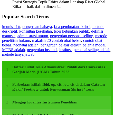
Posisi Strategis Topik Ethics dalam Lanskap Riset Global
Etika — baik dalam dimensi...
Popular Search Terms
imunisasi tt
,
pengertian bahaya
,
jasa pembuatan skripsi
,
metode
deskriptif
,
konsultan kesehatan
,
teori kebijakan publik
,
definisi
manusia
,
administrasi umum
,
pengertian personal selling
,
metode
penelitian hukum
,
makalah 20 contoh obat bebas
,
contoh obat
bebas
,
neonatal adalah
,
pengertian belajar efektif
,
belanja modal
,
MTBS adalah
,
pengertian institusi
,
institusi
,
personal selling adalah
,
metode tanya jawab
Daftar Judul Tesis Administrasi Publik dari Universitas
Gadjah Mada (UGM) Tahun 2023
Perbedaan istilah Ibid, op. cit, loc. cit di dalam Catatan
Kaki / Footnote untuk Penyusunan Skripsi / Tesis
Menguji Kualitas Instrumen Penelitian