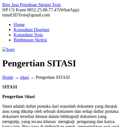
Biro Jasa Penulisan Skripsi Tesis
HP CS Kami 0852.25.88.77.47(WhatApp)
email:IDTesis@gmail.com
Home
Konsultasi Disertasi
Konsultasi Tesis
Bimbingan Skripsi
Pengertian SITASI
Home
→
sitasi
→
Pengertian SITASI
SITASI
Pengertian Sitasi
Sitasi adalah daftar pustaka dari sejumlah dokumen yang dirujuk
atau yang dikutip oleh sebuah dokumen dan setiap daftar pustaka
dokumen tersebut dimuat dalam bibliografi dokumen yang
mengutip, yang secara khusus mengkaji pengarang dan karya-
karya lain. Bisa juga di definisikan untuk menunjukkan asal-usul