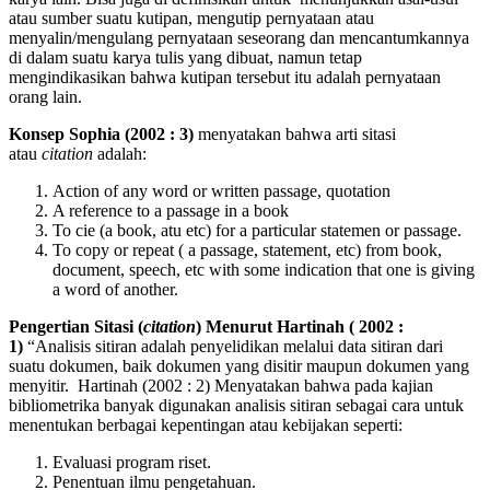
atau sumber suatu kutipan, mengutip pernyataan atau
menyalin/mengulang pernyataan seseorang dan mencantumkannya
di dalam suatu karya tulis yang dibuat, namun tetap
mengindikasikan bahwa kutipan tersebut itu adalah pernyataan
orang lain.
Konsep Sophia (2002 : 3)
menyatakan bahwa arti sitasi
atau
citation
adalah:
Action of any word or written passage, quotation
A reference to a passage in a book
To cie (a book, atu etc) for a particular statemen or passage.
To copy or repeat ( a passage, statement, etc) from book,
document, speech, etc with some indication that one is giving
a word of another.
Pengertian Sitasi (
citation
) Menurut Hartinah ( 2002 :
1)
“Analisis sitiran adalah penyelidikan melalui data sitiran dari
suatu dokumen, baik dokumen yang disitir maupun dokumen yang
menyitir. Hartinah (2002 : 2) Menyatakan bahwa pada kajian
bibliometrika banyak digunakan analisis sitiran sebagai cara untuk
menentukan berbagai kepentingan atau kebijakan seperti:
Evaluasi program riset.
Penentuan ilmu pengetahuan.