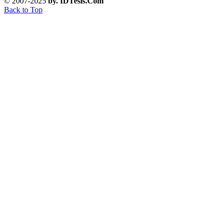
© 2007-2025
by. IDTesis.Com
Back to Top