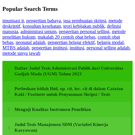
Popular Search Terms
imunisasi tt
,
pengertian bahaya
,
jasa pembuatan skripsi
,
metode
deskriptif
,
konsultan kesehatan
,
teori kebijakan publik
,
definisi
manusia
,
administrasi umum
,
pengertian personal selling
,
metode
penelitian hukum
,
makalah 20 contoh obat bebas
,
contoh obat
bebas
,
neonatal adalah
,
pengertian belajar efektif
,
belanja modal
,
MTBS adalah
,
pengertian institusi
,
institusi
,
personal selling adalah
,
metode tanya jawab
Daftar Judul Tesis Administrasi Publik dari Universitas
Gadjah Mada (UGM) Tahun 2023
Perbedaan istilah Ibid, op. cit, loc. cit di dalam Catatan
Kaki / Footnote untuk Penyusunan Skripsi / Tesis
Menguji Kualitas Instrumen Penelitian
Judul Tesis Manajemen SDM (Variabel Kinerja
Karyawan)