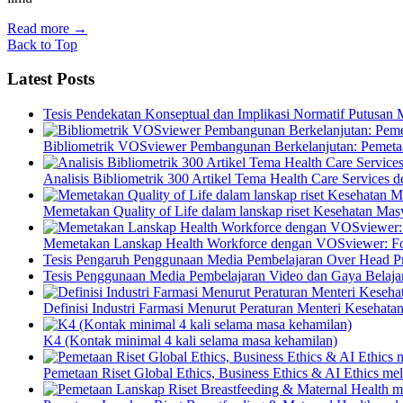
Read more
→
Back to Top
Latest Posts
Tesis Pendekatan Konseptual dan Implikasi Normatif Putusan
Bibliometrik VOSviewer Pembangunan Berkelanjutan: Pemetaa
Analisis Bibliometrik 300 Artikel Tema Health Care Service
Memetakan Quality of Life dalam lanskap riset Kesehatan M
Memetakan Lanskap Health Workforce dengan VOSviewer: Fon
Tesis Pengaruh Penggunaan Media Pembelajaran Over Head Pro
Tesis Penggunaan Media Pembelajaran Video dan Gaya Belajar
Definisi Industri Farmasi Menurut Peraturan Menteri Kesehata
K4 (Kontak minimal 4 kali selama masa kehamilan)
Pemetaan Riset Global Ethics, Business Ethics & AI Ethics m