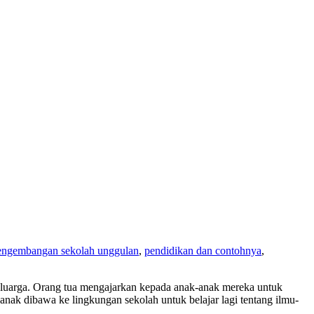
engembangan sekolah unggulan
,
pendidikan dan contohnya
,
eluarga. Orang tua mengajarkan kepada anak-anak mereka untuk
nak dibawa ke lingkungan sekolah untuk belajar lagi tentang ilmu-