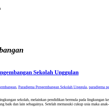
m
mbangan
Pengembangan Sekolah Unggulan
gembangan
,
Paradigma Pengembangan Sekolah Unggula
,
paradigma p
 lingkungan sekolah, melainkan pendidikan bermula pada lingkungan k
g baik dan lain sebagainya. Setelah memasuki cukup usia maka anak-a