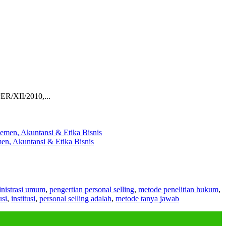
ER/XII/2010,...
en, Akuntansi & Etika Bisnis
nistrasi umum
,
pengertian personal selling
,
metode penelitian hukum
,
usi
,
institusi
,
personal selling adalah
,
metode tanya jawab