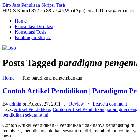
Biro Jasa Penulisan Skripsi Tesis
HP CS Kami 0852.25.88.77.47(WhatApp) email:IDTesis@gmail.co
Home
Konsultasi Disertasi
Konsultasi Tesis
Bimbingan Skripsi
Posts Tagged
paradigma penge
Home
→
Tag: paradigma pengembangan
Contoh Artikel Pendidikan | Paradigma 
By
admin
on August 27, 2011
/
Review
/
Leave a comment
Tags:
Artikel Pendidikan
,
Contoh Artikel Pendidikan
,
paradigma pen
pendidikan sekarang ini
Contoh Artikel Pendidikan ~ Pendidikan tidak hanya berlangsung di
membaca, menulis, melakukan sesuatu sendiri, memberikan contoh yan
ilmu