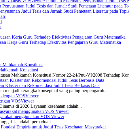
alui Analisis VOSviewer: Panduan Sistematis Penyusunan Judul Tesis
enyusunan Judul Tesis dan Jurnal: Studi Pemetaan Literatur pada Top
]
san Kerja Guru Terhadap Efektivitas Pengajaran Guru Matematika
 Mahkamah Konstitusi
 Putusan Mahkamah Konstitusi Nomor 22-24/Puu-VI/2008 Terhadap Kon
n Klaster dan Rekomendasi Judul Tesis Berbasis Data
ah menjadi kerangka konseptual yang paling berpengaruh...
s dengan VOSViewer
namis di 2026 Layanan kesehatan adalah...
asyarakat menggunakan VOS Viewer
unggal. Ia adalah perpaduan...