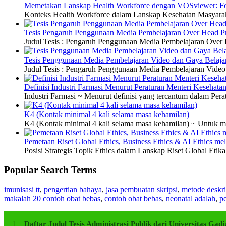
Memetakan Lanskap Health Workforce dengan VOSviewer: Fon
Konteks Health Workforce dalam Lanskap Kesehatan Masyarakat
Tesis Pengaruh Penggunaan Media Pembelajaran Over Head Pro
Judul Tesis : Pengaruh Penggunaan Media Pembelajaran Over H
Tesis Penggunaan Media Pembelajaran Video dan Gaya Belajar
Judul Tesis : Pengaruh Penggunaan Media Pembelajaran Video 
Definisi Industri Farmasi Menurut Peraturan Menteri Kesehata
Industri Farmasi ~ Menurut definisi yang tercantum dalam P
K4 (Kontak minimal 4 kali selama masa kehamilan)
K4 (Kontak minimal 4 kali selama masa kehamilan) ~ Untuk me
Pemetaan Riset Global Ethics, Business Ethics & AI Ethics m
Posisi Strategis Topik Ethics dalam Lanskap Riset Global Etik
Popular Search Terms
imunisasi tt
,
pengertian bahaya
,
jasa pembuatan skripsi
,
metode deskri
makalah 20 contoh obat bebas
,
contoh obat bebas
,
neonatal adalah
,
pe
Daftar Judul Tesis Administrasi Publik dari Universitas G