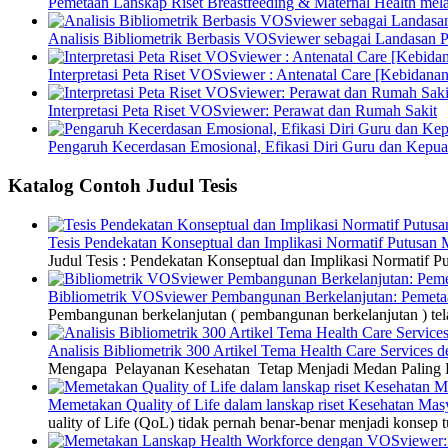
Pemetaan Lanskap Riset Breastfeeding & Maternal Health mel
Analisis Bibliometrik Berbasis VOSviewer sebagai Landasan P
Interpretasi Peta Riset VOSviewer : Antenatal Care [Kebidanan
Interpretasi Peta Riset VOSviewer: Perawat dan Rumah Sakit
Pengaruh Kecerdasan Emosional, Efikasi Diri Guru dan Kepua
Katalog Contoh Judul Tesis
Tesis Pendekatan Konseptual dan Implikasi Normatif Putusan
Judul Tesis : Pendekatan Konseptual dan Implikasi Normatif
Bibliometrik VOSviewer Pembangunan Berkelanjutan: Pemetaa
Pembangunan berkelanjutan ( pembangunan berkelanjutan ) tel
Analisis Bibliometrik 300 Artikel Tema Health Care Service
Mengapa Pelayanan Kesehatan Tetap Menjadi Medan Paling Di
Memetakan Quality of Life dalam lanskap riset Kesehatan M
uality of Life (QoL) tidak pernah benar-benar menjadi konsep t