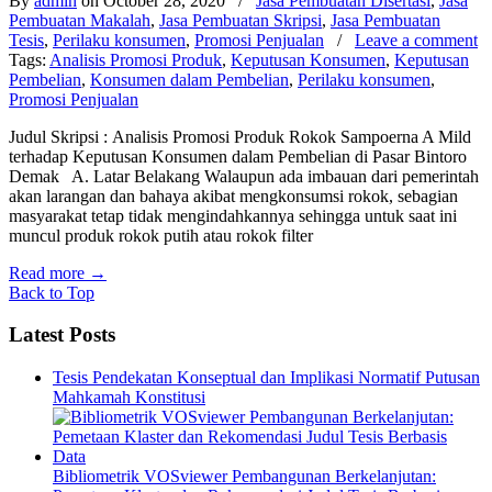
By
admin
on October 28, 2020
/
Jasa Pembuatan Disertasi
,
Jasa
Pembuatan Makalah
,
Jasa Pembuatan Skripsi
,
Jasa Pembuatan
Tesis
,
Perilaku konsumen
,
Promosi Penjualan
/
Leave a comment
Tags:
Analisis Promosi Produk
,
Keputusan Konsumen
,
Keputusan
Pembelian
,
Konsumen dalam Pembelian
,
Perilaku konsumen
,
Promosi Penjualan
Judul Skripsi : Analisis Promosi Produk Rokok Sampoerna A Mild
terhadap Keputusan Konsumen dalam Pembelian di Pasar Bintoro
Demak A. Latar Belakang Walaupun ada imbauan dari pemerintah
akan larangan dan bahaya akibat mengkonsumsi rokok, sebagian
masyarakat tetap tidak mengindahkannya sehingga untuk saat ini
muncul produk rokok putih atau rokok filter
Read more
→
Back to Top
Latest Posts
Tesis Pendekatan Konseptual dan Implikasi Normatif Putusan
Mahkamah Konstitusi
Bibliometrik VOSviewer Pembangunan Berkelanjutan: