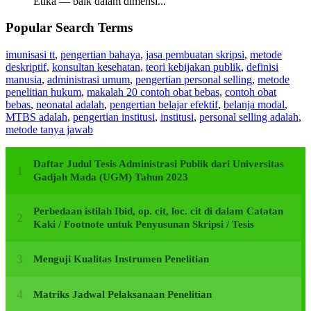
Etika — baik dalam dimensi...
Popular Search Terms
imunisasi tt
,
pengertian bahaya
,
jasa pembuatan skripsi
,
metode
deskriptif
,
konsultan kesehatan
,
teori kebijakan publik
,
definisi
manusia
,
administrasi umum
,
pengertian personal selling
,
metode
penelitian hukum
,
makalah 20 contoh obat bebas
,
contoh obat
bebas
,
neonatal adalah
,
pengertian belajar efektif
,
belanja modal
,
MTBS adalah
,
pengertian institusi
,
institusi
,
personal selling adalah
,
metode tanya jawab
Daftar Judul Tesis Administrasi Publik dari Universitas
Gadjah Mada (UGM) Tahun 2023
Perbedaan istilah Ibid, op. cit, loc. cit di dalam Catatan
Kaki / Footnote untuk Penyusunan Skripsi / Tesis
Menguji Kualitas Instrumen Penelitian
Matriks Jadwal Pelaksanaan Penelitian