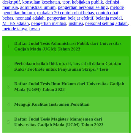
deskriptif
,
konsultan kesehatan
,
teori kebijakan publik
,
definisi
manusia
,
administrasi umum
,
pengertian personal selling
,
metode
penelitian hukum
,
makalah 20 contoh obat bebas
,
contoh obat
bebas
,
neonatal adalah
,
pengertian belajar efektif
,
belanja modal
,
MTBS adalah
,
pengertian institusi
,
institusi
,
personal selling adalah
,
metode tanya jawab
Daftar Judul Tesis Administrasi Publik dari Universitas
Gadjah Mada (UGM) Tahun 2023
Perbedaan istilah Ibid, op. cit, loc. cit di dalam Catatan
Kaki / Footnote untuk Penyusunan Skripsi / Tesis
Daftar Judul Tesis Ilmu Hukum dari Universitas Gadjah
Mada (UGM) Tahun 2023
Menguji Kualitas Instrumen Penelitian
Daftar Judul Tesis Magister Manajemen dari
Universitas Gadjah Mada (UGM) Tahun 2023