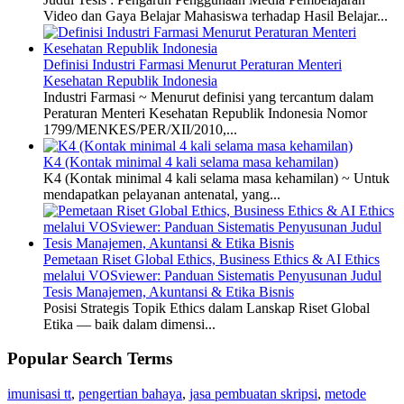
Video dan Gaya Belajar Mahasiswa terhadap Hasil Belajar...
Definisi Industri Farmasi Menurut Peraturan Menteri
Kesehatan Republik Indonesia
Industri Farmasi ~ Menurut definisi yang tercantum dalam
Peraturan Menteri Kesehatan Republik Indonesia Nomor
1799/MENKES/PER/XII/2010,...
K4 (Kontak minimal 4 kali selama masa kehamilan)
K4 (Kontak minimal 4 kali selama masa kehamilan) ~ Untuk
mendapatkan pelayanan antenatal, yang...
Pemetaan Riset Global Ethics, Business Ethics & AI Ethics
melalui VOSviewer: Panduan Sistematis Penyusunan Judul
Tesis Manajemen, Akuntansi & Etika Bisnis
Posisi Strategis Topik Ethics dalam Lanskap Riset Global
Etika — baik dalam dimensi...
Popular Search Terms
imunisasi tt
,
pengertian bahaya
,
jasa pembuatan skripsi
,
metode