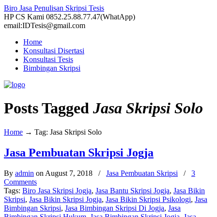
Biro Jasa Penulisan Skripsi Tesis
HP CS Kami 0852.25.88.77.47(WhatApp)
email:IDTesis@gmail.com
Home
Konsultasi Disertasi
Konsultasi Tesis
Bimbingan Skripsi
Posts Tagged
Jasa Skripsi Solo
Home
→
Tag: Jasa Skripsi Solo
Jasa Pembuatan Skripsi Jogja
By
admin
on August 7, 2018
/
Jasa Pembuatan Skripsi
/
3
Comments
Tags:
Biro Jasa Skripsi Jogja
,
Jasa Bantu Skripsi Jogja
,
Jasa Bikin
Skripsi
,
Jasa Bikin Skripsi Jogja
,
Jasa Bikin Skripsi Psikologi
,
Jasa
Bimbingan Skripsi
,
Jasa Bimbingan Skripsi Di Jogja
,
Jasa
Bimbingan Skripsi Hukum
,
Jasa Bimbingan Skripsi Jogja
,
Jasa