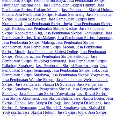
Pembuatan Skripsi Ekonomi Surabaya
,
Jasa Pembuatan Skripsi
Hubungan Internasional
,
Jasa Pembuatan Skripsi Hukum
,
Jasa
Pembuatan Skripsi Hukum Malang
,
Jasa Pembuatan Skripsi Hukum
Pidana
,
Jasa Pembuatan Skripsi Hukum Semarang
,
Jasa Pembuatan
Skripsi Hukum Yogyakarta
,
Jasa Pembuatan Skripsi Ilmu
Komunikasi
,
Jasa Pembuatan Skripsi Jogja
,
Jasa Pembuatan Skripsi
Jogja Kaskus
,
Jasa Pembuatan Skripsi Kaskus
,
Jasa Pembuatan
Skripsi Kedokteran Gigi
,
Jasa Pembuatan Skripsi Komunikasi
,
Jasa
Pembuatan Skripsi Kota Malang
,
Jasa Pembuatan Skripsi Lampung
,
Jasa Pembuatan Skripsi Malang
,
Jasa Pembuatan Skripsi
Manajemen
,
Jasa Pembuatan Skripsi Medan
,
Jasa Pembuatan
Skripsi Murah
,
Jasa Pembuatan Skripsi Online
,
Jasa Pembuatan
Skripsi Pekanbaru
,
Jasa Pembuatan Skripsi Psikologi
,
Jasa
Pembuatan Skripsi Psikologi Semarang
,
Jasa Pembuatan Skripsi
Psikologi Surabaya
,
Jasa Pembuatan Skripsi Rawamangun
,
Jasa
Pembuatan Skripsi Semarang
,
Jasa Pembuatan Skripsi Solo
,
Jasa
Pembuatan Skripsi Surabaya
,
Jasa Pembuatan Skripsi Yogyakarta
,
Jasa Pembuatan Website Skripsi
,
Jasa Pembuatan Website Untuk
Skripsi
,
Jasa Pengerjaan Skripsi Di Surabaya
,
Jasa Pengerjaan
Skripsi Surabaya
,
Jasa Pengetikan Skripsi
,
Jasa Pengetikan Skripsi
Surabaya
,
Jasa Penulisan Skripsi Yogyakarta
,
Jasa Revisi Skripsi
,
Jasa Skripsi Akuntansi
,
Jasa Skripsi Batam
,
Jasa Skripsi Bogor
,
Jasa
Skripsi Depok
,
Jasa Skripsi Di Jogja
,
Jasa Skripsi Di Malang
,
Jasa
Skripsi Di Semarang
,
Jasa Skripsi Di Surabaya
,
Jasa Skripsi Di
Yogyakarta
,
Jasa Skripsi Hukum
,
Jasa Skripsi Jogja
,
Jasa Skripsi