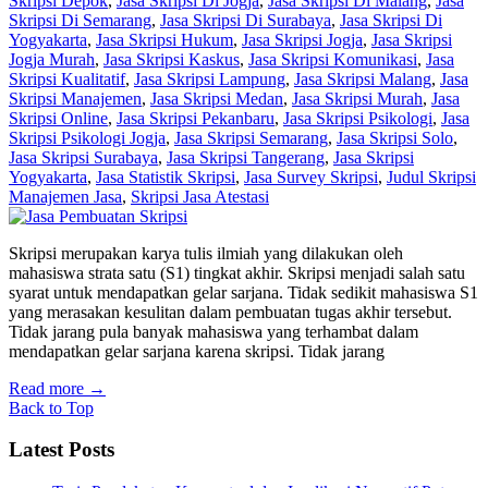
Skripsi Depok
,
Jasa Skripsi Di Jogja
,
Jasa Skripsi Di Malang
,
Jasa
Skripsi Di Semarang
,
Jasa Skripsi Di Surabaya
,
Jasa Skripsi Di
Yogyakarta
,
Jasa Skripsi Hukum
,
Jasa Skripsi Jogja
,
Jasa Skripsi
Jogja Murah
,
Jasa Skripsi Kaskus
,
Jasa Skripsi Komunikasi
,
Jasa
Skripsi Kualitatif
,
Jasa Skripsi Lampung
,
Jasa Skripsi Malang
,
Jasa
Skripsi Manajemen
,
Jasa Skripsi Medan
,
Jasa Skripsi Murah
,
Jasa
Skripsi Online
,
Jasa Skripsi Pekanbaru
,
Jasa Skripsi Psikologi
,
Jasa
Skripsi Psikologi Jogja
,
Jasa Skripsi Semarang
,
Jasa Skripsi Solo
,
Jasa Skripsi Surabaya
,
Jasa Skripsi Tangerang
,
Jasa Skripsi
Yogyakarta
,
Jasa Statistik Skripsi
,
Jasa Survey Skripsi
,
Judul Skripsi
Manajemen Jasa
,
Skripsi Jasa Atestasi
Skripsi merupakan karya tulis ilmiah yang dilakukan oleh
mahasiswa strata satu (S1) tingkat akhir. Skripsi menjadi salah satu
syarat untuk mendapatkan gelar sarjana. Tidak sedikit mahasiswa S1
yang merasakan kesulitan dalam pembuatan tugas akhir tersebut.
Tidak jarang pula banyak mahasiswa yang terhambat dalam
mendapatkan gelar sarjana karena skripsi. Tidak jarang
Read more
→
Back to Top
Latest Posts