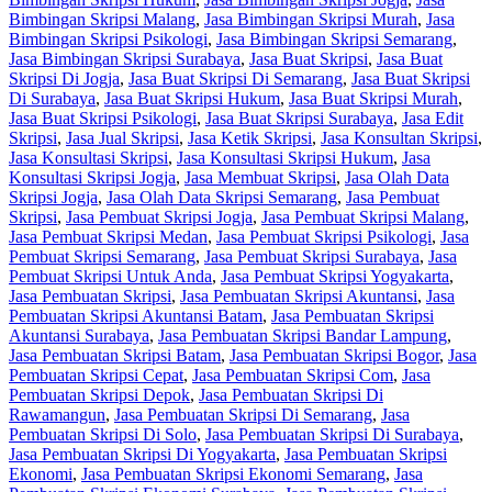
Bimbingan Skripsi Malang
,
Jasa Bimbingan Skripsi Murah
,
Jasa
Bimbingan Skripsi Psikologi
,
Jasa Bimbingan Skripsi Semarang
,
Jasa Bimbingan Skripsi Surabaya
,
Jasa Buat Skripsi
,
Jasa Buat
Skripsi Di Jogja
,
Jasa Buat Skripsi Di Semarang
,
Jasa Buat Skripsi
Di Surabaya
,
Jasa Buat Skripsi Hukum
,
Jasa Buat Skripsi Murah
,
Jasa Buat Skripsi Psikologi
,
Jasa Buat Skripsi Surabaya
,
Jasa Edit
Skripsi
,
Jasa Jual Skripsi
,
Jasa Ketik Skripsi
,
Jasa Konsultan Skripsi
,
Jasa Konsultasi Skripsi
,
Jasa Konsultasi Skripsi Hukum
,
Jasa
Konsultasi Skripsi Jogja
,
Jasa Membuat Skripsi
,
Jasa Olah Data
Skripsi Jogja
,
Jasa Olah Data Skripsi Semarang
,
Jasa Pembuat
Skripsi
,
Jasa Pembuat Skripsi Jogja
,
Jasa Pembuat Skripsi Malang
,
Jasa Pembuat Skripsi Medan
,
Jasa Pembuat Skripsi Psikologi
,
Jasa
Pembuat Skripsi Semarang
,
Jasa Pembuat Skripsi Surabaya
,
Jasa
Pembuat Skripsi Untuk Anda
,
Jasa Pembuat Skripsi Yogyakarta
,
Jasa Pembuatan Skripsi
,
Jasa Pembuatan Skripsi Akuntansi
,
Jasa
Pembuatan Skripsi Akuntansi Batam
,
Jasa Pembuatan Skripsi
Akuntansi Surabaya
,
Jasa Pembuatan Skripsi Bandar Lampung
,
Jasa Pembuatan Skripsi Batam
,
Jasa Pembuatan Skripsi Bogor
,
Jasa
Pembuatan Skripsi Cepat
,
Jasa Pembuatan Skripsi Com
,
Jasa
Pembuatan Skripsi Depok
,
Jasa Pembuatan Skripsi Di
Rawamangun
,
Jasa Pembuatan Skripsi Di Semarang
,
Jasa
Pembuatan Skripsi Di Solo
,
Jasa Pembuatan Skripsi Di Surabaya
,
Jasa Pembuatan Skripsi Di Yogyakarta
,
Jasa Pembuatan Skripsi
Ekonomi
,
Jasa Pembuatan Skripsi Ekonomi Semarang
,
Jasa