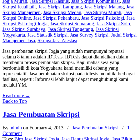
Jogja Murah
,
Jasa Skripsi Kaskus
,
Jasa Skripsi Komunikasi
,
Jasa
Skripsi Kualitatif
,
Jasa Skripsi Lampung
,
Jasa Skripsi Malang
,
Jasa
Skripsi Manajemen
,
Jasa Skripsi Medan
,
Jasa Skripsi Murah
,
Jasa
Skripsi Online
,
Jasa Skripsi Pekanbaru
,
Jasa Skripsi Psikologi
,
Jasa
Skripsi Psikologi Jogja
,
Jasa Skripsi Semarang
,
Jasa Skripsi Solo
,
Jasa Skripsi Surabaya
,
Jasa Skripsi Tangerang
,
Jasa Skripsi
Yogyakarta
,
Jasa Statistik Skripsi
,
Jasa Survey Skripsi
,
Judul Skripsi
Manajemen Jasa
,
Skripsi Jasa Atestasi
Jasa pembuatan skripsi Jogja yang sudah mempunyai reputasi
selama 8 tahun adalah IDTesis. IDTesis dapat diandalkan dalam
membantu proses pembuatan skripsi. Bagi mahasiswa yang
berdomisili di kota Yogyakarta kami memiliki cabang yang
representatif. Jasa pembuatan skripsi pada idtesis memiliki berbagai
fasilitas, seperti: Informasi lebih lanjut dapat menghubungi kami
melalui YM,
Read more
→
Back to Top
Jasa Pembuatan Skripsi
By
admin
on February 4, 2013
/
Jasa Pembuatan Skripsi
/
1
Comment
Tags:
Biro Jasa Skripsi Jogja
,
Jasa Bantu Skripsi Jogja
,
Jasa Bikin