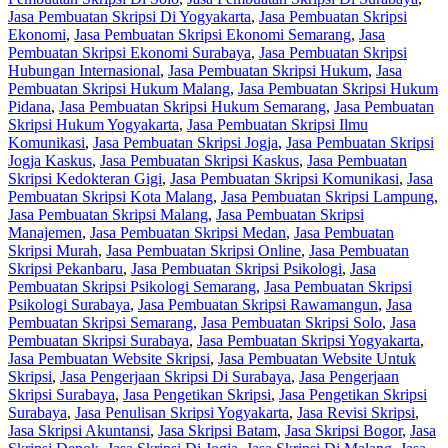
Jasa Pembuatan Skripsi Di Yogyakarta
,
Jasa Pembuatan Skripsi
Ekonomi
,
Jasa Pembuatan Skripsi Ekonomi Semarang
,
Jasa
Pembuatan Skripsi Ekonomi Surabaya
,
Jasa Pembuatan Skripsi
Hubungan Internasional
,
Jasa Pembuatan Skripsi Hukum
,
Jasa
Pembuatan Skripsi Hukum Malang
,
Jasa Pembuatan Skripsi Hukum
Pidana
,
Jasa Pembuatan Skripsi Hukum Semarang
,
Jasa Pembuatan
Skripsi Hukum Yogyakarta
,
Jasa Pembuatan Skripsi Ilmu
Komunikasi
,
Jasa Pembuatan Skripsi Jogja
,
Jasa Pembuatan Skripsi
Jogja Kaskus
,
Jasa Pembuatan Skripsi Kaskus
,
Jasa Pembuatan
Skripsi Kedokteran Gigi
,
Jasa Pembuatan Skripsi Komunikasi
,
Jasa
Pembuatan Skripsi Kota Malang
,
Jasa Pembuatan Skripsi Lampung
,
Jasa Pembuatan Skripsi Malang
,
Jasa Pembuatan Skripsi
Manajemen
,
Jasa Pembuatan Skripsi Medan
,
Jasa Pembuatan
Skripsi Murah
,
Jasa Pembuatan Skripsi Online
,
Jasa Pembuatan
Skripsi Pekanbaru
,
Jasa Pembuatan Skripsi Psikologi
,
Jasa
Pembuatan Skripsi Psikologi Semarang
,
Jasa Pembuatan Skripsi
Psikologi Surabaya
,
Jasa Pembuatan Skripsi Rawamangun
,
Jasa
Pembuatan Skripsi Semarang
,
Jasa Pembuatan Skripsi Solo
,
Jasa
Pembuatan Skripsi Surabaya
,
Jasa Pembuatan Skripsi Yogyakarta
,
Jasa Pembuatan Website Skripsi
,
Jasa Pembuatan Website Untuk
Skripsi
,
Jasa Pengerjaan Skripsi Di Surabaya
,
Jasa Pengerjaan
Skripsi Surabaya
,
Jasa Pengetikan Skripsi
,
Jasa Pengetikan Skripsi
Surabaya
,
Jasa Penulisan Skripsi Yogyakarta
,
Jasa Revisi Skripsi
,
Jasa Skripsi Akuntansi
,
Jasa Skripsi Batam
,
Jasa Skripsi Bogor
,
Jasa