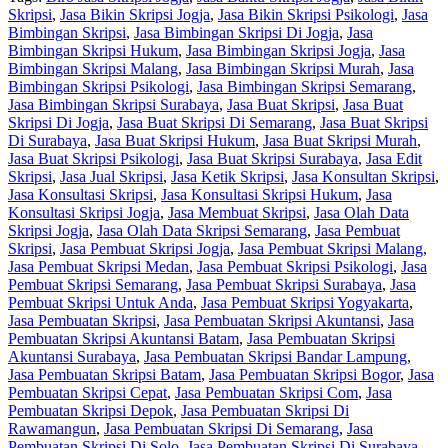
Skripsi
,
Jasa Bikin Skripsi Jogja
,
Jasa Bikin Skripsi Psikologi
,
Jasa
Bimbingan Skripsi
,
Jasa Bimbingan Skripsi Di Jogja
,
Jasa
Bimbingan Skripsi Hukum
,
Jasa Bimbingan Skripsi Jogja
,
Jasa
Bimbingan Skripsi Malang
,
Jasa Bimbingan Skripsi Murah
,
Jasa
Bimbingan Skripsi Psikologi
,
Jasa Bimbingan Skripsi Semarang
,
Jasa Bimbingan Skripsi Surabaya
,
Jasa Buat Skripsi
,
Jasa Buat
Skripsi Di Jogja
,
Jasa Buat Skripsi Di Semarang
,
Jasa Buat Skripsi
Di Surabaya
,
Jasa Buat Skripsi Hukum
,
Jasa Buat Skripsi Murah
,
Jasa Buat Skripsi Psikologi
,
Jasa Buat Skripsi Surabaya
,
Jasa Edit
Skripsi
,
Jasa Jual Skripsi
,
Jasa Ketik Skripsi
,
Jasa Konsultan Skripsi
,
Jasa Konsultasi Skripsi
,
Jasa Konsultasi Skripsi Hukum
,
Jasa
Konsultasi Skripsi Jogja
,
Jasa Membuat Skripsi
,
Jasa Olah Data
Skripsi Jogja
,
Jasa Olah Data Skripsi Semarang
,
Jasa Pembuat
Skripsi
,
Jasa Pembuat Skripsi Jogja
,
Jasa Pembuat Skripsi Malang
,
Jasa Pembuat Skripsi Medan
,
Jasa Pembuat Skripsi Psikologi
,
Jasa
Pembuat Skripsi Semarang
,
Jasa Pembuat Skripsi Surabaya
,
Jasa
Pembuat Skripsi Untuk Anda
,
Jasa Pembuat Skripsi Yogyakarta
,
Jasa Pembuatan Skripsi
,
Jasa Pembuatan Skripsi Akuntansi
,
Jasa
Pembuatan Skripsi Akuntansi Batam
,
Jasa Pembuatan Skripsi
Akuntansi Surabaya
,
Jasa Pembuatan Skripsi Bandar Lampung
,
Jasa Pembuatan Skripsi Batam
,
Jasa Pembuatan Skripsi Bogor
,
Jasa
Pembuatan Skripsi Cepat
,
Jasa Pembuatan Skripsi Com
,
Jasa
Pembuatan Skripsi Depok
,
Jasa Pembuatan Skripsi Di
Rawamangun
,
Jasa Pembuatan Skripsi Di Semarang
,
Jasa
Pembuatan Skripsi Di Solo
,
Jasa Pembuatan Skripsi Di Surabaya
,