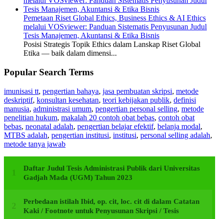
Pemetaan Riset Global Ethics, Business Ethics & AI Ethics
melalui VOSviewer: Panduan Sistematis Penyusunan Judul
Tesis Manajemen, Akuntansi & Etika Bisnis
Posisi Strategis Topik Ethics dalam Lanskap Riset Global
Etika — baik dalam dimensi...
Popular Search Terms
imunisasi tt
,
pengertian bahaya
,
jasa pembuatan skripsi
,
metode
deskriptif
,
konsultan kesehatan
,
teori kebijakan publik
,
definisi
manusia
,
administrasi umum
,
pengertian personal selling
,
metode
penelitian hukum
,
makalah 20 contoh obat bebas
,
contoh obat
bebas
,
neonatal adalah
,
pengertian belajar efektif
,
belanja modal
,
MTBS adalah
,
pengertian institusi
,
institusi
,
personal selling adalah
,
metode tanya jawab
Daftar Judul Tesis Administrasi Publik dari Universitas
Gadjah Mada (UGM) Tahun 2023
Perbedaan istilah Ibid, op. cit, loc. cit di dalam Catatan
Kaki / Footnote untuk Penyusunan Skripsi / Tesis