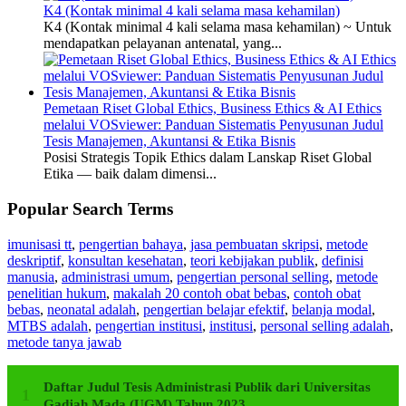
K4 (Kontak minimal 4 kali selama masa kehamilan)
K4 (Kontak minimal 4 kali selama masa kehamilan) ~ Untuk
mendapatkan pelayanan antenatal, yang...
Pemetaan Riset Global Ethics, Business Ethics & AI Ethics
melalui VOSviewer: Panduan Sistematis Penyusunan Judul
Tesis Manajemen, Akuntansi & Etika Bisnis
Posisi Strategis Topik Ethics dalam Lanskap Riset Global
Etika — baik dalam dimensi...
Popular Search Terms
imunisasi tt
,
pengertian bahaya
,
jasa pembuatan skripsi
,
metode
deskriptif
,
konsultan kesehatan
,
teori kebijakan publik
,
definisi
manusia
,
administrasi umum
,
pengertian personal selling
,
metode
penelitian hukum
,
makalah 20 contoh obat bebas
,
contoh obat
bebas
,
neonatal adalah
,
pengertian belajar efektif
,
belanja modal
,
MTBS adalah
,
pengertian institusi
,
institusi
,
personal selling adalah
,
metode tanya jawab
Daftar Judul Tesis Administrasi Publik dari Universitas
Gadjah Mada (UGM) Tahun 2023