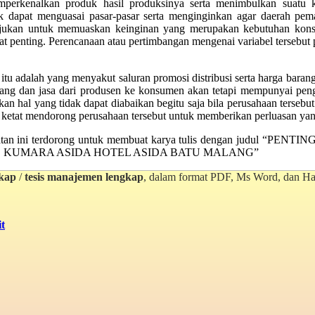
mperkenalkan produk hasil produksinya serta menimbulkan suatu 
tuk dapat menguasai pasar-pasar serta menginginkan agar daerah pe
itujukan untuk memuaskan keinginan yang merupakan kebutuhan kon
t penting. Perencanaan atau pertimbangan mengenai variabel tersebut
 adalah yang menyakut saluran promosi distribusi serta harga barang i
ng dan jasa dari produsen ke konsumen akan tetapi mempunyai pengert
n hal yang tidak dapat diabaikan begitu saja bila perusahaan tersebut
ketat mendorong perusahaan tersebut untuk memberikan perluasan yang
m kesempatan ini terdorong untuk membuat karya tulis dengan 
 KUMARA ASIDA HOTEL ASIDA BATU MALANG”
gkap
/
tesis manajemen lengkap
, dalam format PDF, Ms Word, dan Hard
t