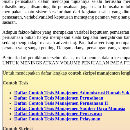
Suatu perusahaan dalam mencapai tujuannya selalu berusaha me
dihasilkannya, disamping itu perusahaan juga selalu berusaha un
merupakan suatu sistem keseluruhan dari kegiatan usaha yang d
pemasaran, variabelvariabel keputusan memegang peranan yang sanga
sasaran.
Adapun faktor-faktor yang merupakan variabel keputusan pemasaran itu
perusahaan bukan hanya merupakan suatu kegiatan mengalirkan bara
sedang menghadapi masalah advertising. Padahal advertising merupaka
peranan yang sangat penting. Dengan adanya persaingan yang sangat 
Bertolak dari pemikiran tersebut diatas, maka penulis dala
UNTUK MENINGKATKAN VOLUME PENJUALAN PADA PT.
Untuk mendapatkan daftar lengkap
contoh skripsi manajemen len
Contoh Tesis
Daftar Contoh Tesis Manajemen Administrasi Rumah Saki
Daftar Contoh Tesis Manajemen Perusahaan
Daftar Contoh Tesis Manajemen Perusahaan II
Daftar Contoh Tesis Manajemen Sumber Daya Manusia
Daftar Contoh Tesis Manajemen Pemasaran
Daftar Contoh Tesis Manajemen Pelayanan
Contoh Skripsi