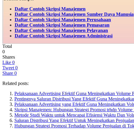
Daftar Contoh Skripsi Manajemen
Daftar Contoh Skripsi
Manajemen Sumber Daya Manusia
Daftar Contoh Skripsi
Manajemen Perusahaan
Daftar Contoh Skripsi
Manajemen Pemasaran
Daftar Contoh Skripsi
Manajemen Pelayanan
Daftar Contoh Skripsi
Manajemen Administrasi
Total
0
Shares
Like
0
Tweet
0
Share
0
Related posts:
Pelaksanaan Advertising Efektif Guna Meningkatkan Volume P
Pentingnya Saluran Distribusi Yang Efektif Guna Meningkatk
Pelaksanaan Advertising yang Efektif Guna Meningkatkan Vol
Skripsi Manajemen: Hubungan Strategi Promosi trhdp Volume
Metode Studi Waktu untuk Mencapai Efisiensi Waktu Dan Vol
Saluran Distribusi Yang Efektif Untuk Meningkatkan Penjuala
Hubungan Strategi Promosi Terhadap Volume Penjualan di To