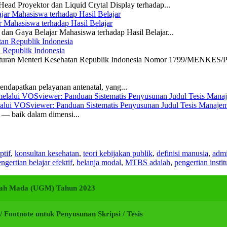
ead Proyektor dan Liquid Crytal Display terhadap...
 Mahasiswa terhadap Hasil Belajar
dan Gaya Belajar Mahasiswa terhadap Hasil Belajar...
n Republik Indonesia
eraturan Menteri Kesehatan Republik Indonesia Nomor 1799/MENKES/P
ndapatkan pelayanan antenatal, yang...
elalui VOSviewer: Panduan Sistematis Penyusunan Judul Tesis Manajem
a — baik dalam dimensi...
ptif
,
konsultan kesehatan
,
teori kebijakan publik
,
definisi manusia
,
admi
ngertian belajar efektif
,
belanja modal
,
MTBS adalah
,
pengertian instit
adjah Mada (UGM) Tahun 2023
i / Footnote untuk Penyusunan Skripsi / Tesis