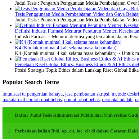
Judul Tesis : Pengaruh Penggunaan Media Pembelajaran Over H
Tesis Penggunaan Media Pembelajaran Video dan Gaya Belajar
Judul Tesis : Pengaruh Penggunaan Media Pembelajaran Video 
Definisi Industri Farmasi Menurut Peraturan Menteri Kesehata
Industri Farmasi ~ Menurut definisi yang tercantum dalam P
K4 (Kontak minimal 4 kali selama masa kehamilan)
K4 (Kontak minimal 4 kali selama masa kehamilan) ~ Untuk me
Pemetaan Riset Global Ethics, Business Ethics & AI Ethics m
Posisi Strategis Topik Ethics dalam Lanskap Riset Global Etik
Popular Search Terms
imunisasi tt
,
pengertian bahaya
,
jasa pembuatan skripsi
,
metode deskri
makalah 20 contoh obat bebas
,
contoh obat bebas
,
neonatal adalah
,
pe
Daftar Judul Tesis Administrasi Publik dari Universitas G
Perbedaan istilah Ibid, op. cit, loc. cit di dalam Catatan Kak