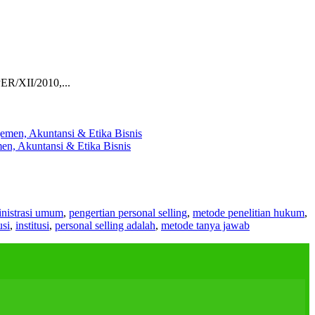
ER/XII/2010,...
en, Akuntansi & Etika Bisnis
nistrasi umum
,
pengertian personal selling
,
metode penelitian hukum
,
usi
,
institusi
,
personal selling adalah
,
metode tanya jawab