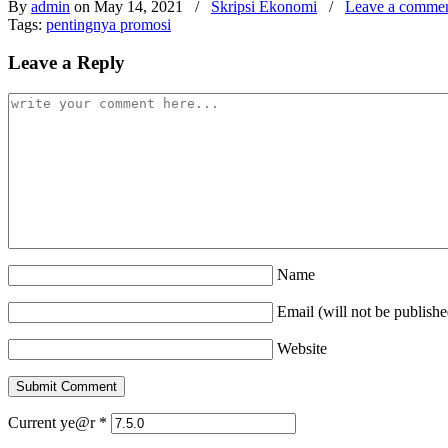
By
admin
on May 14, 2021
/
Skripsi Ekonomi
/
Leave a comme
Tags:
pentingnya promosi
Leave a Reply
Name
Email (will not be publishe
Website
Current ye@r
*