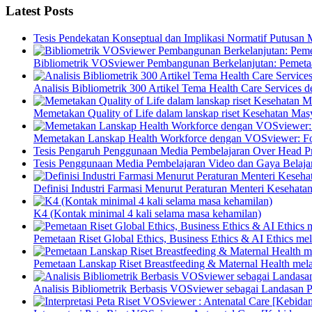
Latest Posts
Tesis Pendekatan Konseptual dan Implikasi Normatif Putusan
Bibliometrik VOSviewer Pembangunan Berkelanjutan: Pemetaa
Analisis Bibliometrik 300 Artikel Tema Health Care Service
Memetakan Quality of Life dalam lanskap riset Kesehatan M
Memetakan Lanskap Health Workforce dengan VOSviewer: Fon
Tesis Pengaruh Penggunaan Media Pembelajaran Over Head Pro
Tesis Penggunaan Media Pembelajaran Video dan Gaya Belajar
Definisi Industri Farmasi Menurut Peraturan Menteri Kesehata
K4 (Kontak minimal 4 kali selama masa kehamilan)
Pemetaan Riset Global Ethics, Business Ethics & AI Ethics m
Pemetaan Lanskap Riset Breastfeeding & Maternal Health mel
Analisis Bibliometrik Berbasis VOSviewer sebagai Landasan P