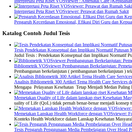
Interpretasi Peta Riset VOSviewer : Antenatal Care [Kebidanan
Interpretasi Peta Riset VOSviewer: Perawat dan Rumah Sakit
Pengaruh Kecerdasan Emosional, Efikasi Diri Guru dan Kepua
Katalog Contoh Judul Tesis
Tesis Pendekatan Konseptual dan Implikasi Normatif Putusan
Judul Tesis : Pendekatan Konseptual dan Implikasi Normatif
Bibliometrik VOSviewer Pembangunan Berkelanjutan: Pemetaa
Pembangunan berkelanjutan ( pembangunan berkelanjutan ) tel
Analisis Bibliometrik 300 Artikel Tema Health Care Service
Mengapa Pelayanan Kesehatan Tetap Menjadi Medan Paling Di
Memetakan Quality of Life dalam lanskap riset Kesehatan M
uality of Life (QoL) tidak pernah benar-benar menjadi konsep t
Memetakan Lanskap Health Workforce dengan VOSviewer: Fon
Konteks Health Workforce dalam Lanskap Kesehatan Masyarakat
Tesis Pengaruh Penggunaan Media Pembelajaran Over Head Pro