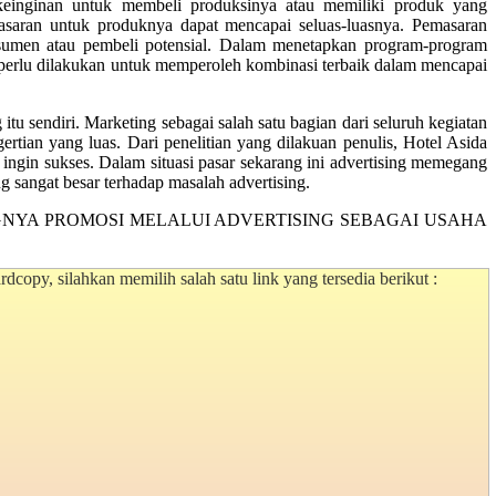
keinginan untuk membeli produksinya atau memiliki produk yang
masaran untuk produknya dapat mencapai seluas-luasnya. Pemasaran
sumen atau pembeli potensial. Dalam menetapkan program-program
 perlu dilakukan untuk memperoleh kombinasi terbaik dalam mencapai
tu sendiri. Marketing sebagai salah satu bagian dari seluruh kegiatan
ian yang luas. Dari penelitian yang dilakuan penulis, Hotel Asida
 ingin sukses. Dalam situasi pasar sekarang ini advertising memegang
 sangat besar terhadap masalah advertising.
judul “PENTINGNYA PROMOSI MELALUI ADVERTISING SEBAGAI USAHA
copy, silahkan memilih salah satu link yang tersedia berikut :