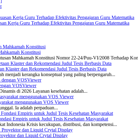
]
san Kerja Guru Terhadap Efektivitas Pengajaran Guru Matematika
 Mahkamah Konstitusi
 Putusan Mahkamah Konstitusi Nomor 22-24/Puu-VI/2008 Terhadap Kon
n Klaster dan Rekomendasi Judul Tesis Berbasis Data
ah menjadi kerangka konseptual yang paling berpengaruh...
s dengan VOSViewer
namis di 2026 Layanan kesehatan adalah...
asyarakat menggunakan VOS Viewer
unggal. Ia adalah perpaduan...
dasi Empiris untuk Judul Tesis Kesehatan Masyarakat
 Indonesia Krisis kecukupan, distribusi, dan kompetensi...
yektor dan Liquid Crytal Display