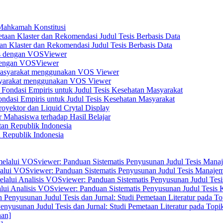
 Mahkamah Konstitusi
n Klaster dan Rekomendasi Judul Tesis Berbasis Data
s dengan VOSViewer
asyarakat menggunakan VOS Viewer
dasi Empiris untuk Judul Tesis Kesehatan Masyarakat
yektor dan Liquid Crytal Display
 Mahasiswa terhadap Hasil Belajar
n Republik Indonesia
elalui VOSviewer: Panduan Sistematis Penyusunan Judul Tesis Manajem
alui Analisis VOSviewer: Panduan Sistematis Penyusunan Judul Tesis
enyusunan Judul Tesis dan Jurnal: Studi Pemetaan Literatur pada Top