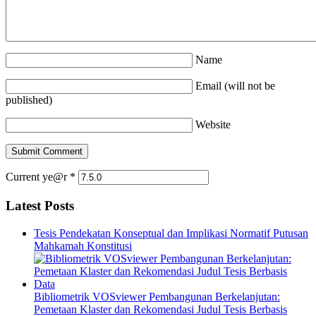
Name
Email (will not be
published)
Website
Current ye@r
*
Latest Posts
Tesis Pendekatan Konseptual dan Implikasi Normatif Putusan
Mahkamah Konstitusi
Bibliometrik VOSviewer Pembangunan Berkelanjutan:
Pemetaan Klaster dan Rekomendasi Judul Tesis Berbasis