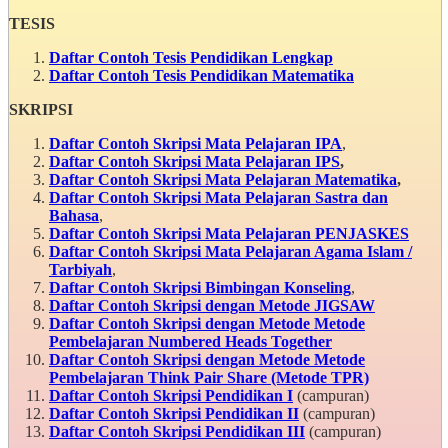
TESIS
Daftar Contoh Tesis Pendidikan Lengkap
Daftar Contoh Tesis Pendidikan Matematika
SKRIPSI
Daftar Contoh Skripsi Mata Pelajaran IPA
,
Daftar Contoh Skripsi Mata Pelajaran IPS
,
Daftar Contoh Skripsi Mata Pelajaran Matematika
,
Daftar Contoh Skripsi Mata Pelajaran Sastra dan
Bahasa
,
Daftar Contoh Skripsi Mata Pelajaran PENJASKES
Daftar Contoh Skripsi Mata Pelajaran Agama Islam /
Tarbiyah
,
Daftar Contoh Skripsi Bimbingan Konseling
,
Daftar Contoh Skripsi dengan Metode JIGSAW
Daftar Contoh Skripsi dengan Metode Metode
Pembelajaran Numbered Heads Together
Daftar Contoh Skripsi dengan Metode Metode
Pembelajaran Think Pair Share (Metode TPR)
Daftar Contoh Skripsi Pendidikan I
(campuran)
Daftar Contoh Skripsi Pendidikan II
(campuran)
Daftar Contoh Skripsi Pendidikan III
(campuran)