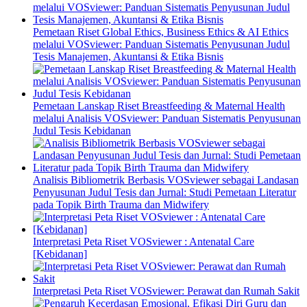
Pemetaan Riset Global Ethics, Business Ethics & AI Ethics
melalui VOSviewer: Panduan Sistematis Penyusunan Judul
Tesis Manajemen, Akuntansi & Etika Bisnis
Pemetaan Lanskap Riset Breastfeeding & Maternal Health
melalui Analisis VOSviewer: Panduan Sistematis Penyusunan
Judul Tesis Kebidanan
Analisis Bibliometrik Berbasis VOSviewer sebagai Landasan
Penyusunan Judul Tesis dan Jurnal: Studi Pemetaan Literatur
pada Topik Birth Trauma dan Midwifery
Interpretasi Peta Riset VOSviewer : Antenatal Care
[Kebidanan]
Interpretasi Peta Riset VOSviewer: Perawat dan Rumah Sakit