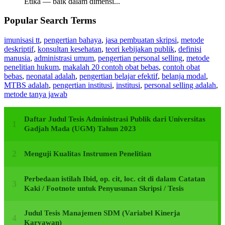
Etika — baik dalam dimensi...
Popular Search Terms
imunisasi tt
,
pengertian bahaya
,
jasa pembuatan skripsi
,
metode
deskriptif
,
konsultan kesehatan
,
teori kebijakan publik
,
definisi
manusia
,
administrasi umum
,
pengertian personal selling
,
metode
penelitian hukum
,
makalah 20 contoh obat bebas
,
contoh obat
bebas
,
neonatal adalah
,
pengertian belajar efektif
,
belanja modal
,
MTBS adalah
,
pengertian institusi
,
institusi
,
personal selling adalah
,
metode tanya jawab
Daftar Judul Tesis Administrasi Publik dari Universitas
Gadjah Mada (UGM) Tahun 2023
Menguji Kualitas Instrumen Penelitian
Perbedaan istilah Ibid, op. cit, loc. cit di dalam Catatan
Kaki / Footnote untuk Penyusunan Skripsi / Tesis
Judul Tesis Manajemen SDM (Variabel Kinerja
Karyawan)