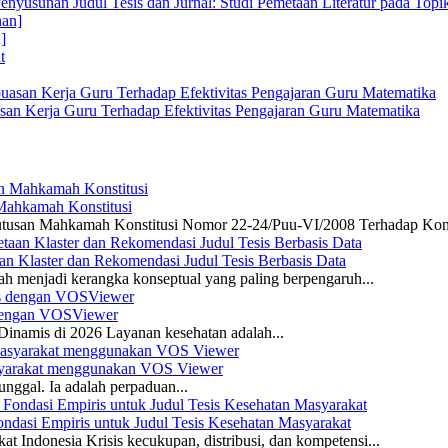
enyusunan Judul Tesis dan Jurnal: Studi Pemetaan Literatur pada Top
]
san Kerja Guru Terhadap Efektivitas Pengajaran Guru Matematika
 Mahkamah Konstitusi
 Putusan Mahkamah Konstitusi Nomor 22-24/Puu-VI/2008 Terhadap Kon
n Klaster dan Rekomendasi Judul Tesis Berbasis Data
ah menjadi kerangka konseptual yang paling berpengaruh...
s dengan VOSViewer
namis di 2026 Layanan kesehatan adalah...
asyarakat menggunakan VOS Viewer
unggal. Ia adalah perpaduan...
dasi Empiris untuk Judul Tesis Kesehatan Masyarakat
 Indonesia Krisis kecukupan, distribusi, dan kompetensi...