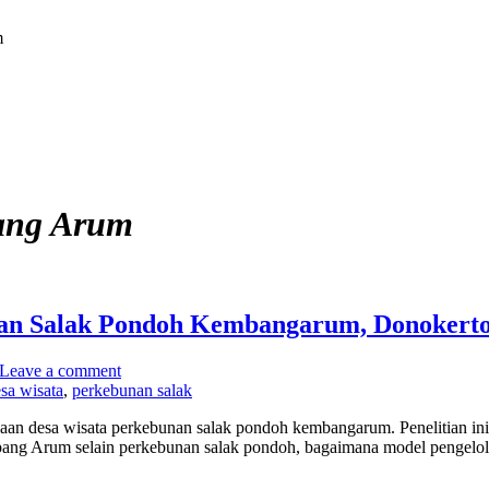
m
ang Arum
an Salak Pondoh Kembangarum, Donokerto,
Leave a comment
sa wisata
,
perkebunan salak
an desa wisata perkebunan salak pondoh kembangarum. Penelitian ini
embang Arum selain perkebunan salak pondoh, bagaimana model pengelola