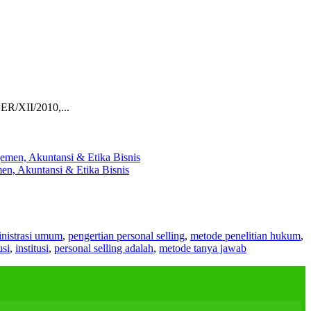
ER/XII/2010,...
en, Akuntansi & Etika Bisnis
nistrasi umum
,
pengertian personal selling
,
metode penelitian hukum
,
usi
,
institusi
,
personal selling adalah
,
metode tanya jawab