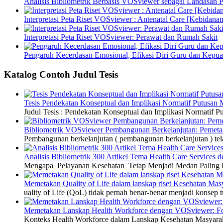
Analisis Bibliometrik Berbasis VOSviewer sebagai Landasan P
Interpretasi Peta Riset VOSviewer : Antenatal Care [Kebidanan
Interpretasi Peta Riset VOSviewer: Perawat dan Rumah Sakit
Pengaruh Kecerdasan Emosional, Efikasi Diri Guru dan Kepua
Katalog Contoh Judul Tesis
Tesis Pendekatan Konseptual dan Implikasi Normatif Putusan
Judul Tesis : Pendekatan Konseptual dan Implikasi Normatif
Bibliometrik VOSviewer Pembangunan Berkelanjutan: Pemetaa
Pembangunan berkelanjutan ( pembangunan berkelanjutan ) tel
Analisis Bibliometrik 300 Artikel Tema Health Care Service
Mengapa Pelayanan Kesehatan Tetap Menjadi Medan Paling Di
Memetakan Quality of Life dalam lanskap riset Kesehatan M
uality of Life (QoL) tidak pernah benar-benar menjadi konsep t
Memetakan Lanskap Health Workforce dengan VOSviewer: Fon
Konteks Health Workforce dalam Lanskap Kesehatan Masyarakat