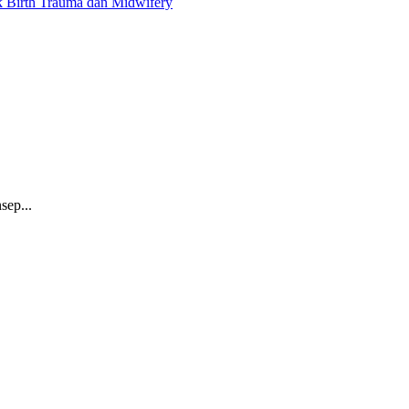
ik Birth Trauma dan Midwifery
sep...