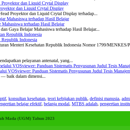
yektor dan Liquid Crytal Display
ead Proyektor dan Liquid Crytal Display terhadap...
 Mahasiswa terhadap Hasil Belajar
dan Gaya Belajar Mahasiswa terhadap Hasil Belajar...
n Republik Indonesia
eraturan Menteri Kesehatan Republik Indonesia Nomor 1799/MENKES/P
ndapatkan pelayanan antenatal, yang...
elalui VOSviewer: Panduan Sistematis Penyusunan Judul Tesis Manajem
a — baik dalam dimensi...
ptif
,
konsultan kesehatan
,
teori kebijakan publik
,
definisi manusia
,
admi
ngertian belajar efektif
,
belanja modal
,
MTBS adalah
,
pengertian instit
adjah Mada (UGM) Tahun 2023