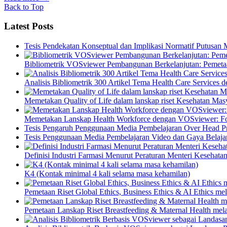
Back to Top
Latest Posts
Tesis Pendekatan Konseptual dan Implikasi Normatif Putusan
Bibliometrik VOSviewer Pembangunan Berkelanjutan: Pemetaa
Analisis Bibliometrik 300 Artikel Tema Health Care Service
Memetakan Quality of Life dalam lanskap riset Kesehatan M
Memetakan Lanskap Health Workforce dengan VOSviewer: Fon
Tesis Pengaruh Penggunaan Media Pembelajaran Over Head Pro
Tesis Penggunaan Media Pembelajaran Video dan Gaya Belajar
Definisi Industri Farmasi Menurut Peraturan Menteri Kesehata
K4 (Kontak minimal 4 kali selama masa kehamilan)
Pemetaan Riset Global Ethics, Business Ethics & AI Ethics m
Pemetaan Lanskap Riset Breastfeeding & Maternal Health mel