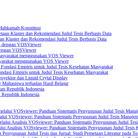
 Mahkamah Konstitusi
n Klaster dan Rekomendasi Judul Tesis Berbasis Data
s dengan VOSViewer
asyarakat menggunakan VOS Viewer
dasi Empiris untuk Judul Tesis Kesehatan Masyarakat
yektor dan Liquid Crytal Display
 Mahasiswa terhadap Hasil Belajar
n Republik Indonesia
elalui VOSviewer: Panduan Sistematis Penyusunan Judul Tesis Manajem
alui Analisis VOSviewer: Panduan Sistematis Penyusunan Judul Tesis