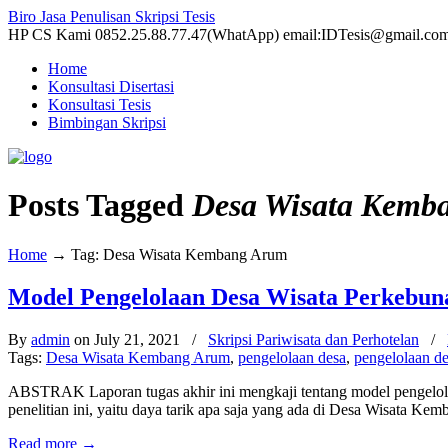
Biro Jasa Penulisan Skripsi Tesis
HP CS Kami 0852.25.88.77.47(WhatApp) email:IDTesis@gmail.co
Home
Konsultasi Disertasi
Konsultasi Tesis
Bimbingan Skripsi
Posts Tagged
Desa Wisata Kemb
Home
→
Tag: Desa Wisata Kembang Arum
Model Pengelolaan Desa Wisata Perkebun
By
admin
on July 21, 2021
/
Skripsi Pariwisata dan Perhotelan
/
Tags:
Desa Wisata Kembang Arum
,
pengelolaan desa
,
pengelolaan de
ABSTRAK Laporan tugas akhir ini mengkaji tentang model pengelola
penelitian ini, yaitu daya tarik apa saja yang ada di Desa Wisata K
Read more
→