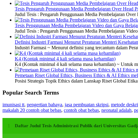
Tesis Pengaruh Penggunaan Media Pembelajaran Over Head Pro
Judul Tesis : Pengaruh Penggunaan Media Pembelajaran Over H
Tesis Penggunaan Media Pembelajaran Video dan Gaya Belajar
Judul Tesis : Pengaruh Penggunaan Media Pembelajaran Video 
Definisi Industri Farmasi Menurut Peraturan Menteri Kesehata
Industri Farmasi ~ Menurut definisi yang tercantum dalam P
K4 (Kontak minimal 4 kali selama masa kehamilan)
K4 (Kontak minimal 4 kali selama masa kehamilan) ~ Untuk me
Pemetaan Riset Global Ethics, Business Ethics & AI Ethics m
Posisi Strategis Topik Ethics dalam Lanskap Riset Global Etik
Popular Search Terms
imunisasi tt
,
pengertian bahaya
,
jasa pembuatan skripsi
,
metode deskri
makalah 20 contoh obat bebas
,
contoh obat bebas
,
neonatal adalah
,
pe
Daftar Judul Tesis Administrasi Publik dari Universitas G