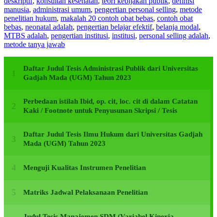
deskriptif
,
konsultan kesehatan
,
teori kebijakan publik
,
definisi
manusia
,
administrasi umum
,
pengertian personal selling
,
metode
penelitian hukum
,
makalah 20 contoh obat bebas
,
contoh obat
bebas
,
neonatal adalah
,
pengertian belajar efektif
,
belanja modal
,
MTBS adalah
,
pengertian institusi
,
institusi
,
personal selling adalah
,
metode tanya jawab
Daftar Judul Tesis Administrasi Publik dari Universitas
Gadjah Mada (UGM) Tahun 2023
Perbedaan istilah Ibid, op. cit, loc. cit di dalam Catatan
Kaki / Footnote untuk Penyusunan Skripsi / Tesis
Daftar Judul Tesis Ilmu Hukum dari Universitas Gadjah
Mada (UGM) Tahun 2023
Menguji Kualitas Instrumen Penelitian
Matriks Jadwal Pelaksanaan Penelitian
Judul Tesis Manajemen SDM (Variabel Kinerja