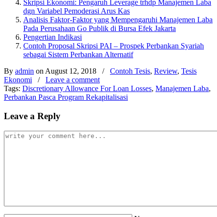
Skripsi Ekonomi: Pengaruh Leverage trhdp Manajemen Laba
dgn Variabel Pemoderasi Arus Kas
Analisis Faktor-Faktor yang Mempengaruhi Manajemen Laba
Pada Perusahaan Go Publik di Bursa Efek Jakarta
Pengertian Indikasi
Contoh Proposal Skripsi PAI – Prospek Perbankan Syariah
sebagai Sistem Perbankan Alternatif
By
admin
on August 12, 2018
/
Contoh Tesis
,
Review
,
Tesis
Ekonomi
/
Leave a comment
Tags:
Discretionary Allowance For Loan Losses
,
Manajemen Laba
,
Perbankan Pasca Program Rekapitalisasi
Leave a Reply