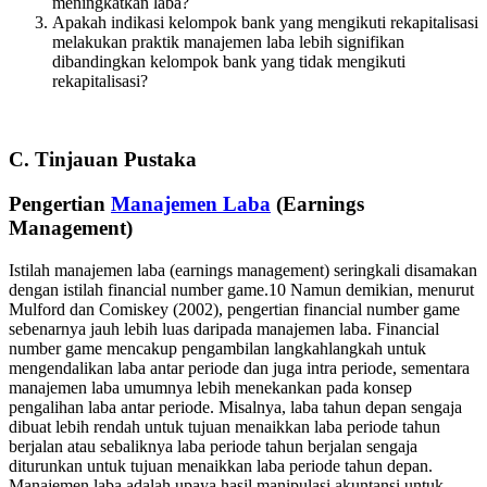
meningkatkan laba?
Apakah indikasi kelompok bank yang mengikuti rekapitalisasi
melakukan praktik manajemen laba lebih signifikan
dibandingkan kelompok bank yang tidak mengikuti
rekapitalisasi?
C. Tinjauan Pustaka
Pengertian
Manajemen Laba
(Earnings
Management)
Istilah manajemen laba (earnings management) seringkali disamakan
dengan istilah financial number game.10 Namun demikian, menurut
Mulford dan Comiskey (2002), pengertian financial number game
sebenarnya jauh lebih luas daripada manajemen laba. Financial
number game mencakup pengambilan langkahlangkah untuk
mengendalikan laba antar periode dan juga intra periode, sementara
manajemen laba umumnya lebih menekankan pada konsep
pengalihan laba antar periode. Misalnya, laba tahun depan sengaja
dibuat lebih rendah untuk tujuan menaikkan laba periode tahun
berjalan atau sebaliknya laba periode tahun berjalan sengaja
diturunkan untuk tujuan menaikkan laba periode tahun depan.
Manajemen laba adalah upaya hasil manipulasi akuntansi untuk