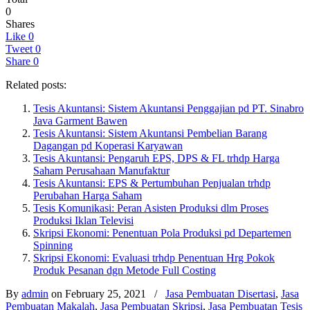
0
Shares
Like
0
Tweet
0
Share
0
Related posts:
Tesis Akuntansi: Sistem Akuntansi Penggajian pd PT. Sinabro
Java Garment Bawen
Tesis Akuntansi: Sistem Akuntansi Pembelian Barang
Dagangan pd Koperasi Karyawan
Tesis Akuntansi: Pengaruh EPS, DPS & FL trhdp Harga
Saham Perusahaan Manufaktur
Tesis Akuntansi: EPS & Pertumbuhan Penjualan trhdp
Perubahan Harga Saham
Tesis Komunikasi: Peran Asisten Produksi dlm Proses
Produksi Iklan Televisi
Skripsi Ekonomi: Penentuan Pola Produksi pd Departemen
Spinning
Skripsi Ekonomi: Evaluasi trhdp Penentuan Hrg Pokok
Produk Pesanan dgn Metode Full Costing
By
admin
on February 25, 2021
/
Jasa Pembuatan Disertasi
,
Jasa
Pembuatan Makalah
,
Jasa Pembuatan Skripsi
,
Jasa Pembuatan Tesis