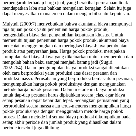
berpengaruh terhadap harga jual, yang berakibat perusahaan tidak
mendapatkan laba atau bahkan mengalami kerugian. Selain itu juga
dapat menyesatkan manajemen dalam mengambil suatu keputusan.
Mulyadi (2000:7) menyebutkan bahwa akuntansi biaya mempunyai
tiga tujuan pokok yaitu penentuan harga pokok produk,
pengendalian biaya dan pengambilan keputusan khusus. Untuk
memenuhi tujuan penentuan harga pokok produk, akuntansi biaya
mencatat, menggolongkan dan meringkas biaya-biaya pembuatan
produk atau penyerahan jasa. Harga pokok produksi merupakan
kumpulan dari biaya-biaya yang dikeluarkan untuk memperoleh dan
mengolah bahan baku sampai menjadi barang jadi (Sugiri,
2002:264). Dalam pengumpulan biaya produksi sangat ditentukan
oleh cara berproduksi yaitu produksi atas dasar pesanan dan
produksi massa. Perusahaan yang berproduksi berdasarkan pesanan,
mengumpulkan harga pokok produksinya dengan menggunakan
metode harga pokok pesanan. Dalam metode ini biaya produksi
untuk tiap-tiap pesanan harus dipisahkan secara jelas, agar biaya
setiap pesanan dapat benar dan tepat. Sedangkan perusahaan yang
berproduksi secara massa atau terus-menerus mengumpulkan harga
pokok produksinya dengan menggunakan metode harga pokok
proses. Dalam metode ini semua biaya produksi dikumpulkan pada
setiap akhir periode dan jumlah produk yang dihasilkan dalam
periode tersebut juga dihitung.