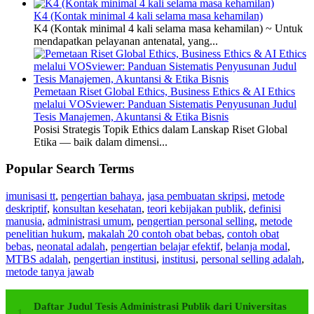
K4 (Kontak minimal 4 kali selama masa kehamilan)
K4 (Kontak minimal 4 kali selama masa kehamilan) ~ Untuk
mendapatkan pelayanan antenatal, yang...
Pemetaan Riset Global Ethics, Business Ethics & AI Ethics
melalui VOSviewer: Panduan Sistematis Penyusunan Judul
Tesis Manajemen, Akuntansi & Etika Bisnis
Posisi Strategis Topik Ethics dalam Lanskap Riset Global
Etika — baik dalam dimensi...
Popular Search Terms
imunisasi tt
,
pengertian bahaya
,
jasa pembuatan skripsi
,
metode
deskriptif
,
konsultan kesehatan
,
teori kebijakan publik
,
definisi
manusia
,
administrasi umum
,
pengertian personal selling
,
metode
penelitian hukum
,
makalah 20 contoh obat bebas
,
contoh obat
bebas
,
neonatal adalah
,
pengertian belajar efektif
,
belanja modal
,
MTBS adalah
,
pengertian institusi
,
institusi
,
personal selling adalah
,
metode tanya jawab
Daftar Judul Tesis Administrasi Publik dari Universitas